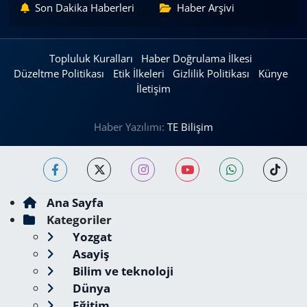
Son Dakika Haberleri
Haber Arşivi
Topluluk Kuralları
Haber Doğrulama İlkesi
Düzeltme Politikası
Etik İlkeleri
Gizlilik Politikası
Künye
İletişim
Haber Yazılımı:
TE Bilişim
Ana Sayfa
Kategoriler
Yozgat
Asayiş
Bilim ve teknoloji
Dünya
Eğitim