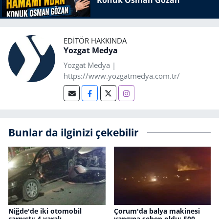
EDITÖR HAKKINDA
Yozgat Medya
Yozgat Medya |
https://www.yozgatmedya.com.tr/
Bunlar da ilginizi çekebilir
Niğde'de iki otomobil
Çorum'da balya makinesi
çarpıştı: 4 yaralı
yangına sebep oldu: 500