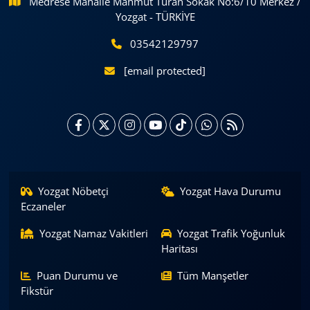
Medrese Mahalle Mahmut Turan Sokak No:6/10 Merkez /
Yozgat - TÜRKİYE
03542129797
[email protected]
Yozgat Nöbetçi
Yozgat Hava Durumu
Eczaneler
Yozgat Namaz Vakitleri
Yozgat Trafik Yoğunluk
Haritası
Puan Durumu ve
Tüm Manşetler
Fikstür