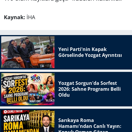
Kaynak:
İHA
Yeni Parti'nin Kapak
Görselinde Yozgat Ayrıntısı
Yozgat Sorgun'da Sorfest
2026: Sahne Programı Belli
Oldu
Sarıkaya Roma
Hamamı'ndan Canlı Yayın:
Konuk Osman Gözan