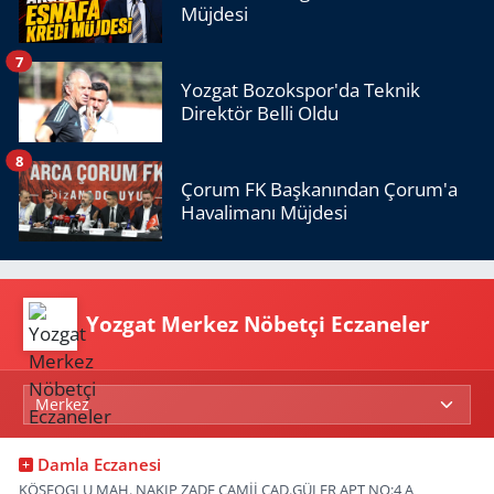
Müjdesi
7
Yozgat Bozokspor'da Teknik
Direktör Belli Oldu
8
Çorum FK Başkanından Çorum'a
Havalimanı Müjdesi
Yozgat Merkez Nöbetçi Eczaneler
Damla Eczanesi
KÖSEOGLU MAH. NAKIP ZADE CAMİİ CAD.GÜLER APT NO:4 A