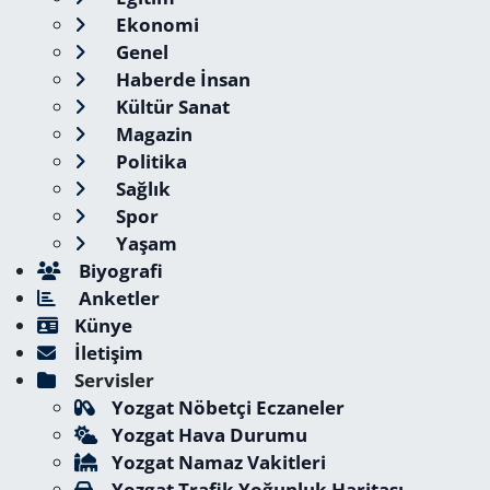
Ekonomi
Genel
Haberde İnsan
Kültür Sanat
Magazin
Politika
Sağlık
Spor
Yaşam
Biyografi
Anketler
Künye
İletişim
Servisler
Yozgat Nöbetçi Eczaneler
Yozgat Hava Durumu
Yozgat Namaz Vakitleri
Yozgat Trafik Yoğunluk Haritası