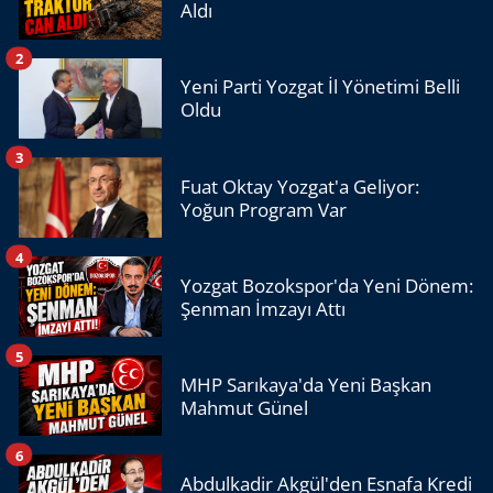
Aldı
2
Yeni Parti Yozgat İl Yönetimi Belli
Oldu
3
Fuat Oktay Yozgat'a Geliyor:
Yoğun Program Var
4
Yozgat Bozokspor'da Yeni Dönem:
Şenman İmzayı Attı
5
MHP Sarıkaya'da Yeni Başkan
Mahmut Günel
6
Abdulkadir Akgül'den Esnafa Kredi