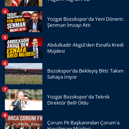
4
Yozgat Bozokspor'da Yeni Dönem:
Şenman İmzayı Attı
5
Abdulkadir Akgül'den Esnafa Kredi
Müjdesi
6
Bozokspor'da Bekleyiş Bitti: Takım
Sahaya İniyor
7
Yozgat Bozokspor'da Teknik
Direktör Belli Oldu
8
Çorum FK Başkanından Çorum'a
Havalimanı Müjdesi