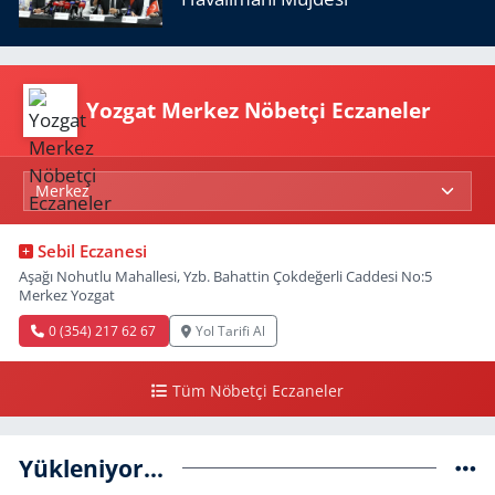
Yozgat Merkez Nöbetçi Eczaneler
Sebil Eczanesi
Aşağı Nohutlu Mahallesi, Yzb. Bahattin Çokdeğerli Caddesi No:5
Merkez Yozgat
0 (354) 217 62 67
Yol Tarifi Al
Tüm Nöbetçi Eczaneler
Yükleniyor...