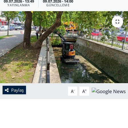
09.07.2026 - 13:49
09.07.2026 - 14:00
YAYINLANMA
GÜNCELLEME
Paylaş
-
+
A
A