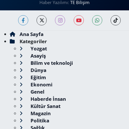
Haber Yazılımı:
TE Bilişim
Ana Sayfa
Kategoriler
Yozgat
Asayiş
Bilim ve teknoloji
Dünya
Eğitim
Ekonomi
Genel
Haberde İnsan
Kültür Sanat
Magazin
Politika
Sağlık