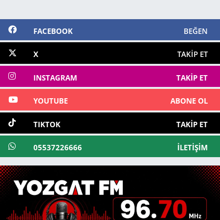
FACEBOOK
BEĞEN
X
TAKIP ET
INSTAGRAM
TAKIP ET
YOUTUBE
ABONE OL
TIKTOK
TAKIP ET
05537226666
İLETIŞIM