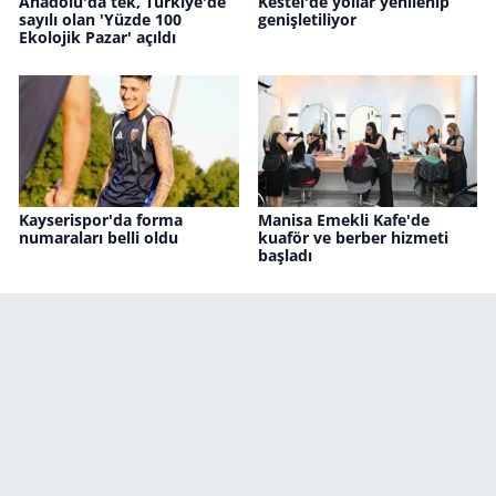
Anadolu'da tek, Türkiye'de
Kestel'de yollar yenilenip
sayılı olan 'Yüzde 100
genişletiliyor
Ekolojik Pazar' açıldı
Kayserispor'da forma
Manisa Emekli Kafe'de
numaraları belli oldu
kuaför ve berber hizmeti
başladı