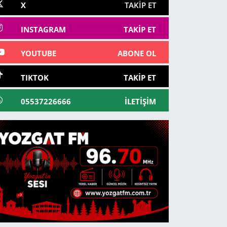
X
TAKIP ET
INSTAGRAM
TAKIP ET
YOUTUBE
ABONE OL
TIKTOK
TAKIP ET
05537226666
İLETIŞIM