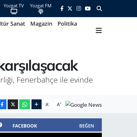
Yozgat TV
Yozgat FM
ltür Sanat
Magazin
Politika
 karşılaşacak
liği, Fenerbahçe ile evinde
-
+
A
A
FACEBOOK
BEĞEN