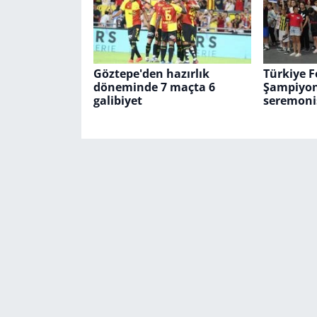
Göztepe'den hazırlık
Türkiye F
döneminde 7 maçta 6
Şampiyona
galibiyet
seremonis