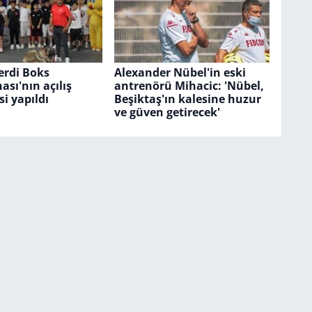
erdi Boks
Alexander Nübel'in eski
sı'nın açılış
antrenörü Mihacic: 'Nübel,
i yapıldı
Beşiktaş'ın kalesine huzur
ve güven getirecek'