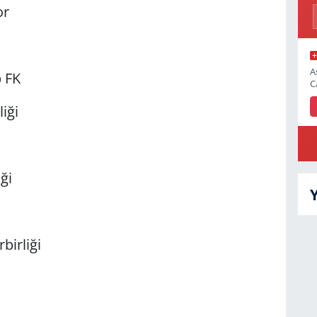
or
A
p FK
C
iği
ği
birliği