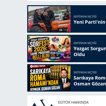
EDITÖRÜN SEÇTIĞI
Yeni Parti'ni
EDITÖRÜN SEÇTIĞI
Yozgat Sorgun
Oldu
EDITÖRÜN SEÇTIĞI
Sarıkaya Rom
Osman Gözan
EDITÖR HAKKINDA