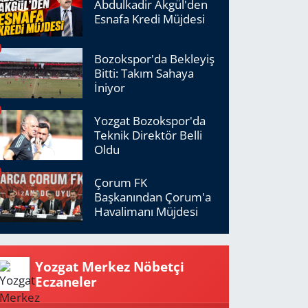
Abdulkadir Akgül'den
Esnafa Kredi Müjdesi
Bozokspor'da Bekleyiş
Bitti: Takım Sahaya
İniyor
Yozgat Bozokspor'da
Teknik Direktör Belli
Oldu
Çorum FK
Başkanından Çorum'a
Havalimanı Müjdesi
Yozgat Merkez Nöbetçi
Eczaneler