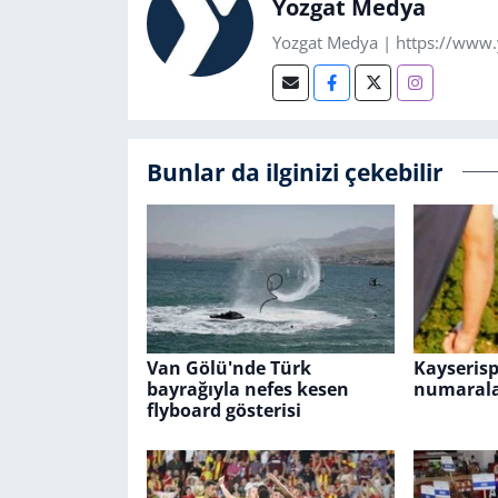
Yozgat Medya
Yozgat Medya | https://www
Bunlar da ilginizi çekebilir
Van Gölü'nde Türk
Kayseris
bayrağıyla nefes kesen
numaralar
flyboard gösterisi