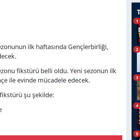
1
zonunun ilk haftasında Gençlerbirliği,
2
decek.
onu fikstürü belli oldu. Yeni sezonun ilk
3
hçe ile evinde mücadele edecek.
fikstürü şu şekilde:
4
e
5