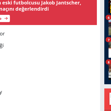
 eski futbolcusu Jakob Jantscher,
açını değerlendirdi
6
le
por
7
ği
8
y