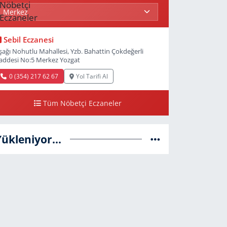
Sebil Eczanesi
şağı Nohutlu Mahallesi, Yzb. Bahattin Çokdeğerli
addesi No:5 Merkez Yozgat
0 (354) 217 62 67
Yol Tarifi Al
Tüm Nöbetçi Eczaneler
Yükleniyor...