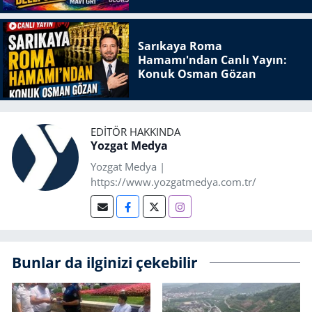
Sarıkaya Roma
Hamamı'ndan Canlı Yayın:
Konuk Osman Gözan
EDITÖR HAKKINDA
Yozgat Medya
Yozgat Medya |
https://www.yozgatmedya.com.tr/
Bunlar da ilginizi çekebilir