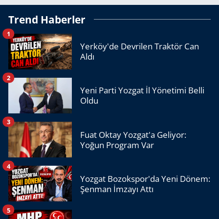
Trend Haberler
1
Yerköy'de Devrilen Traktör Can
Aldı
2
Yeni Parti Yozgat İl Yönetimi Belli
Oldu
3
Fuat Oktay Yozgat'a Geliyor:
Yoğun Program Var
4
Yozgat Bozokspor'da Yeni Dönem:
Şenman İmzayı Attı
5