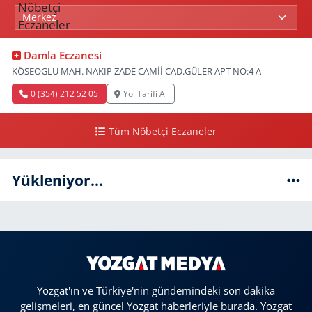
Damla Eczanesi
KÖSEOGLU MAH. NAKIP ZADE CAMİİ CAD.GÜLER APT NO:4 A
0 (354) 212 52 05
Yol Tarifi Al
Tüm Nöbetçi Eczaneler
Yükleniyor...
Yozgat'ın ve Türkiye'nin gündemindeki son dakika
gelişmeleri, en güncel Yozgat haberleriyle burada. Yozgat