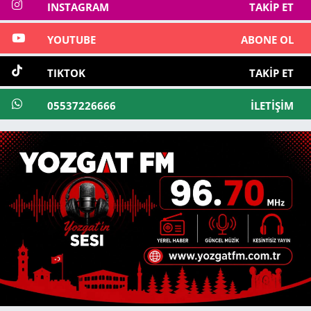
INSTAGRAM
TAKIP ET
YOUTUBE
ABONE OL
TIKTOK
TAKIP ET
05537226666
İLETIŞIM