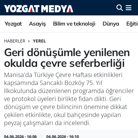
Yozgat
Asayiş
Bilim ve teknoloji
Dünya
Eğit
HABERLER
YEREL
Geri dönüşümle yenilenen
okulda çevre seferberliği
Manisa'da Türkiye Çevre Haftası etkinlikleri
kapsamında Sancaklı Bozköy 75. Yıl
İlkokulunda düzenlenen programda öğrenciler
ve protokol üyeleri birlikte fidan dikti. Geri
dönüşüm ve çevre bilincinin önemine dikkat
çekilen etkinlikte, okul bahçesinde yapılan
peyzaj çalışmaları da incelendi.
04.06.2026 - 16:06
04.06.2026 - 16:10