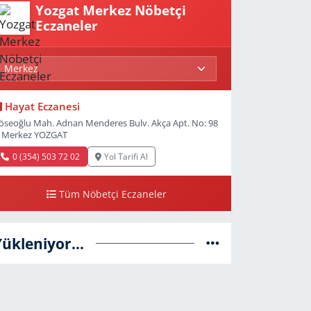
Yozgat Merkez Nöbetçi
Eczaneler
Hayat Eczanesi
öseoğlu Mah. Adnan Menderes Bulv. Akça Apt. No: 98
 Merkez YOZGAT
0 (354) 503 72 02
Yol Tarifi Al
Tüm Nöbetçi Eczaneler
Yükleniyor...