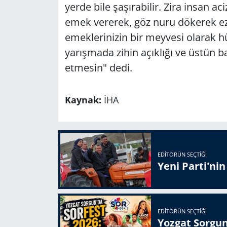
yerde bile şaşırabilir. Zira insan ac
emek vererek, göz nuru dökerek ez
emeklerinizin bir meyvesi olarak h
yarışmada zihin açıklığı ve üstün ba
etmesin" dedi.
Kaynak:
İHA
EDITÖRÜN SEÇTIĞI
Yeni Parti'ni
EDITÖRÜN SEÇTIĞI
Yozgat Sorgun