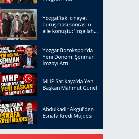
Yozgat'taki cinayet
duruşması sonrası o
aile konuştu: 'İnşallah
adalet tecelli edecek'
Yozgat Bozokspor'da
Yeni Dönem: Şenman
İmzayı Attı
MHP Sarıkaya'da Yeni
Başkan Mahmut Günel
Abdulkadir Akgül'den
Esnafa Kredi Müjdesi