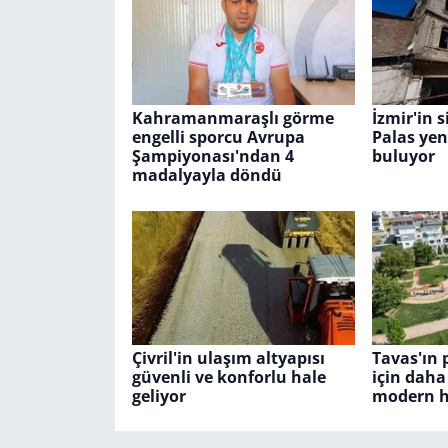
Kahramanmaraşlı görme
İzmir'in 
engelli sporcu Avrupa
Palas ye
Şampiyonası'ndan 4
buluyor
madalyayla döndü
Çivril'in ulaşım altyapısı
Tavas'ın 
güvenli ve konforlu hale
için daha
geliyor
modern ha