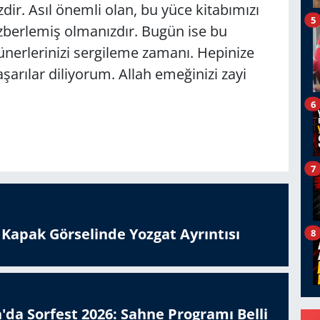
izdir. Asıl önemli olan, bu yüce kitabımızı
5
berlemiş olmanızdır. Bugün ise bu
ünerlerinizi sergileme zamanı. Hepinize
şarılar diliyorum. Allah emeğinizi zayi
6
7
n Kapak Görselinde Yozgat Ayrıntısı
8
'da Sorfest 2026: Sahne Programı Belli