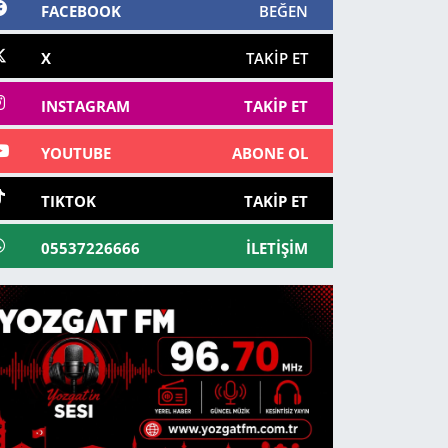
FACEBOOK
BEĞEN
X
TAKIP ET
INSTAGRAM
TAKIP ET
YOUTUBE
ABONE OL
TIKTOK
TAKIP ET
05537226666
İLETIŞIM