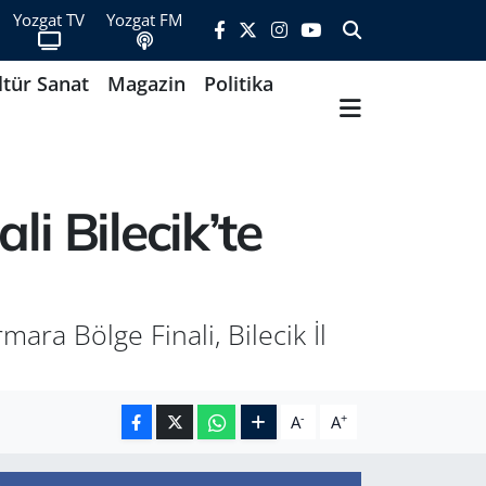
Yozgat TV
Yozgat FM
ltür Sanat
Magazin
Politika
i Bilecik’te
ara Bölge Finali, Bilecik İl
-
+
A
A