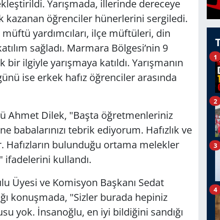
kleştirildi. Yarışmada, illerinde dereceye
k kazanan öğrenciler hünerlerini sergiledi.
üftü yardımcıları, ilçe müftüleri, din
katılım sağladı. Marmara Bölgesi’nin 9
1
k bir ilgiyle yarışmaya katıldı. Yarışmanın
i günü ise erkek hafız öğrenciler arasında
2
sü Ahmet Dilek, "Başta öğretmenleriniz
e babalarınızı tebrik ediyorum. Hafızlık ve
r. Hafızların bulunduğu ortama melekler
3
 ifadelerini kullandı.
ulu Üyesi ve Komisyon Başkanı Sedat
4
tığı konuşmada, "Sizler burada hepiniz
u yok. İnsanoğlu, en iyi bildiğini sandığı