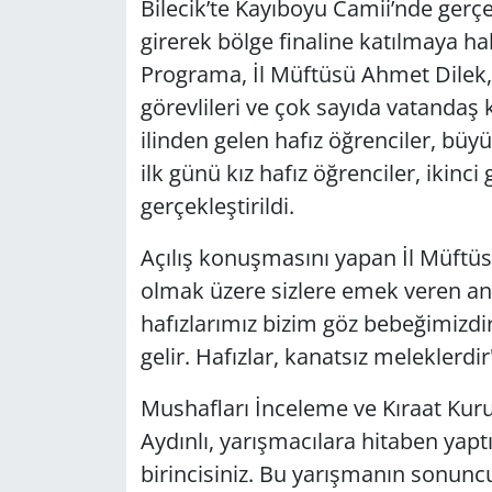
Bilecik’te Kayıboyu Camii’nde gerçe
girerek bölge finaline katılmaya ha
Programa, İl Müftüsü Ahmet Dilek, m
görevlileri ve çok sayıda vatandaş 
ilinden gelen hafız öğrenciler, büyü
ilk günü kız hafız öğrenciler, ikinc
gerçekleştirildi.
Açılış konuşmasını yapan İl Müftü
olmak üzere sizlere emek veren ann
hafızlarımız bizim göz bebeğimizdi
gelir. Hafızlar, kanatsız meleklerdir"
Mushafları İnceleme ve Kıraat Kur
Aydınlı, yarışmacılara hitaben yap
birincisiniz. Bu yarışmanın sonuncus