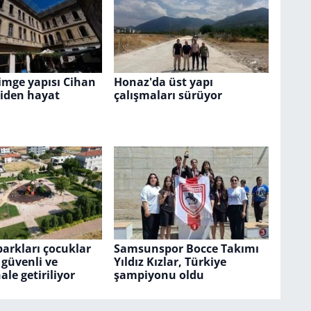
simge yapısı Cihan
Honaz'da üst yapı
niden hayat
çalışmaları sürüyor
parkları çocuklar
Samsunspor Bocce Takımı
 güvenli ve
Yıldız Kızlar, Türkiye
le getiriliyor
şampiyonu oldu