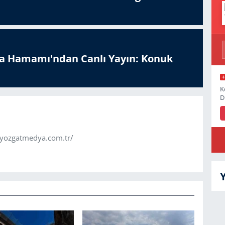
a Hamamı'ndan Canlı Yayın: Konuk
K
D
.yozgatmedya.com.tr/