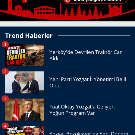
Trend Haberler
1
Yerköy'de Devrilen Traktör Can
Aldı
2
Yeni Parti Yozgat İl Yönetimi Belli
Oldu
3
Fuat Oktay Yozgat'a Geliyor:
Yoğun Program Var
4
Yozgat Bozokspor'da Yeni Dönem: