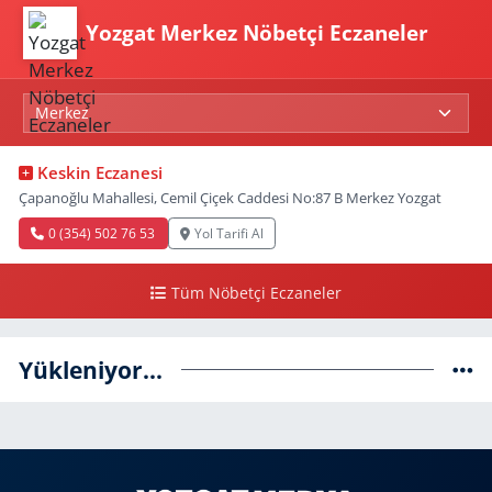
Yozgat Merkez Nöbetçi Eczaneler
Keskin Eczanesi
Çapanoğlu Mahallesi, Cemil Çiçek Caddesi No:87 B Merkez Yozgat
0 (354) 502 76 53
Yol Tarifi Al
Tüm Nöbetçi Eczaneler
Yükleniyor...