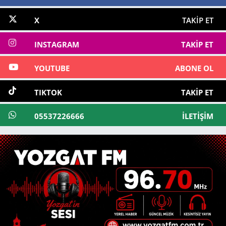
X
TAKIP ET
INSTAGRAM
TAKIP ET
YOUTUBE
ABONE OL
TIKTOK
TAKIP ET
05537226666
İLETIŞIM