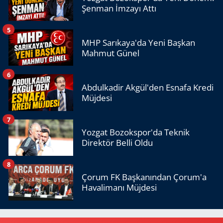
Şenman İmzayı Attı
5
MHP Sarıkaya'da Yeni Başkan
Mahmut Günel
6
Abdulkadir Akgül'den Esnafa Kredi
Müjdesi
7
Yozgat Bozokspor'da Teknik
Direktör Belli Oldu
8
Çorum FK Başkanından Çorum'a
Havalimanı Müjdesi