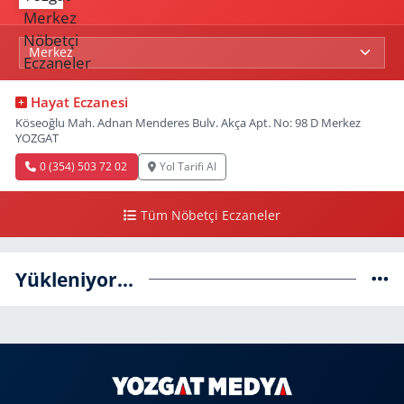
Hayat Eczanesi
Köseoğlu Mah. Adnan Menderes Bulv. Akça Apt. No: 98 D Merkez
YOZGAT
0 (354) 503 72 02
Yol Tarifi Al
Tüm Nöbetçi Eczaneler
Yükleniyor...