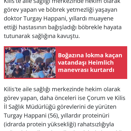
Kilis'te aile sağlığı merkezinde hekim olarak
görev yapan ve böbrek yetmezliği yaşayan
doktor Turgay Happani, yıllardı muayene
ettiği hastasının bağışladığı böbrekle hayata
tutunarak sağlığına kavuştu.
Boğazına lokma kaçan
vatandaşı Heimlich
manevrası kurtardı
Kilis'te aile sağlığı merkezinde hekim olarak
görev yapan, daha önceleri ise Çorum ve Kilis
İl Sağlık Müdürlüğü görevlerini de yürüten
Turgay Happani (56), yıllardır proteinüri
(idrarda protein yüksekliği) rahatsızlığıyla