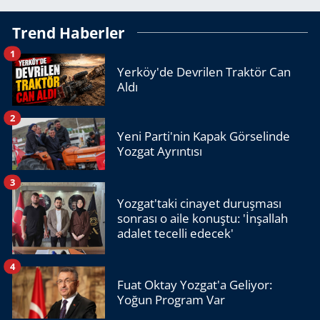
Trend Haberler
1
Yerköy'de Devrilen Traktör Can
Aldı
2
Yeni Parti'nin Kapak Görselinde
Yozgat Ayrıntısı
3
Yozgat'taki cinayet duruşması
sonrası o aile konuştu: 'İnşallah
adalet tecelli edecek'
4
Fuat Oktay Yozgat'a Geliyor:
Yoğun Program Var