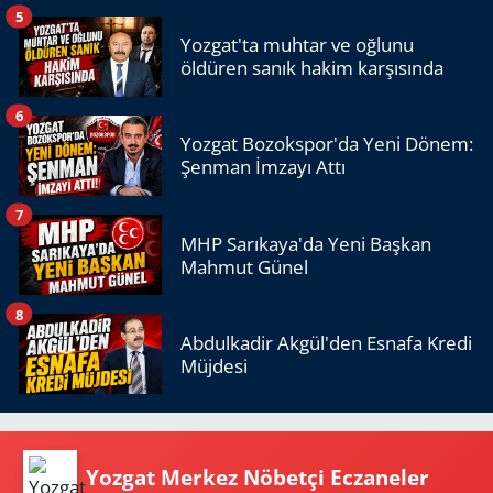
5
Yozgat'ta muhtar ve oğlunu
öldüren sanık hakim karşısında
6
Yozgat Bozokspor'da Yeni Dönem:
Şenman İmzayı Attı
7
MHP Sarıkaya'da Yeni Başkan
Mahmut Günel
8
Abdulkadir Akgül'den Esnafa Kredi
Müjdesi
Yozgat Merkez Nöbetçi Eczaneler