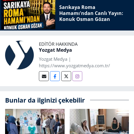
Sarıkaya Roma
Hamamı'ndan Canlı Yayın:
Konuk Osman Gözan
EDITÖR HAKKINDA
Yozgat Medya
Yozgat Medya |
https://www.yozgatmedya.com.tr/
Bunlar da ilginizi çekebilir