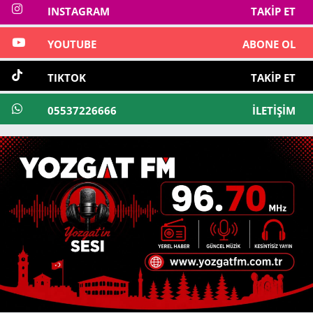
INSTAGRAM
TAKIP ET
YOUTUBE
ABONE OL
TIKTOK
TAKIP ET
05537226666
İLETIŞIM