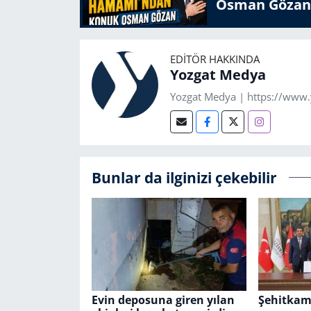
Osman Gözan
EDITÖR HAKKINDA
Yozgat Medya
Yozgat Medya | https://www
Bunlar da ilginizi çekebilir
Evin deposuna giren yılan
Şehitkami