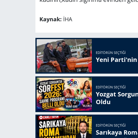
Kaynak:
İHA
EDITÖRÜN SEÇTIĞI
Yeni Parti'ni
EDITÖRÜN SEÇTIĞI
Yozgat Sorgun
Oldu
EDITÖRÜN SEÇTIĞI
Sarıkaya Rom