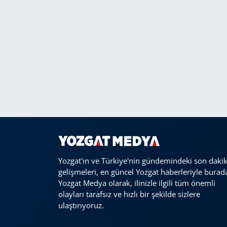
Yozgat'ın ve Türkiye'nin gündemindeki son daki
gelişmeleri, en güncel Yozgat haberleriyle burad
Yozgat Medya olarak, ilinizle ilgili tüm önemli
olayları tarafsız ve hızlı bir şekilde sizlere
ulaştırıyoruz.