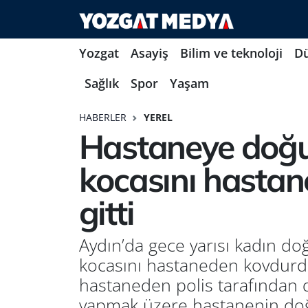
Yozgat
Asayiş
Bilim ve teknoloji
D
Sağlık
Spor
Yaşam
HABERLER
YEREL
Hastaneye doğum
kocasını hasta
gitti
Aydın’da gece yarısı kadın d
kocasını hastaneden kovdurdu.
hastaneden polis tarafından 
yapmak üzere hastanenin doğ