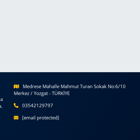
Medrese Mahalle Mahmut Turan Sokak No:6/10
Merkez / Yozgat - TÜRKİYE
ka
03542129797
a.
[email protected]