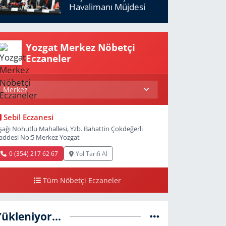
Havalimanı Müjdesi
Yozgat Merkez Nöbetçi
Eczaneler
Sebil Eczanesi
şağı Nohutlu Mahallesi, Yzb. Bahattin Çokdeğerli
addesi No:5 Merkez Yozgat
0 (354) 217 62 67
Yol Tarifi Al
Tüm Nöbetçi Eczaneler
Yükleniyor...