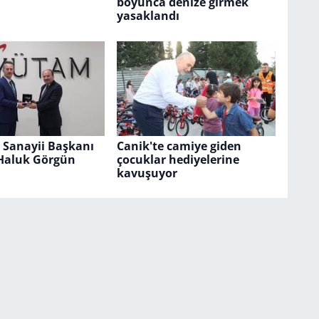
boyunca denize girmek
yasaklandı
Sanayii Başkanı
Canik'te camiye giden
 Haluk Görgün
çocuklar hediyelerine
kavuşuyor