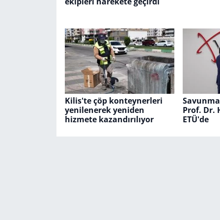
ekipleri harekete geçirdi
Kilis'te çöp konteynerleri
Savunma 
yenilenerek yeniden
Prof. Dr.
hizmete kazandırılıyor
ETÜ'de