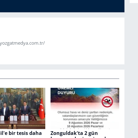
.yozgatmedya.com.tr/
l'e bir tesis daha
Zonguldak'ta 2 gün