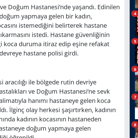
rı ve Doğum Hastanesi’nde yaşandı. Edinilen
4
e doğum yapmaya gelen bir kadın,
casını istemediğini belirterek hastane
ıkarmasını istedi. Hastane güvenliğinin
5
i koca duruma itiraz edip eşine refakat
devreye hastane polisi girdi.
6
i aracılığı ile bölgede rutin devriye
astalıkları ve Doğum Hastanesi’ne sevk
7
talimatıyla hanımı hastaneye gelen koca
ı. İlginç olay herkesi şaşırtırken, kadının
mında kadının kocasının hastaneden
8
da hastaneye doğum yapmaya gelen
ği öğrenildi.