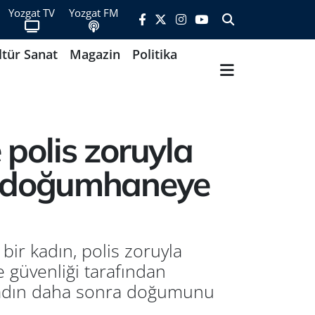
Yozgat TV
Yozgat FM
ltür Sanat
Magazin
Politika
polis zoruyla
a doğumhaneye
ir kadın, polis zoruyla
 güvenliği tarafından
 Kadın daha sonra doğumunu