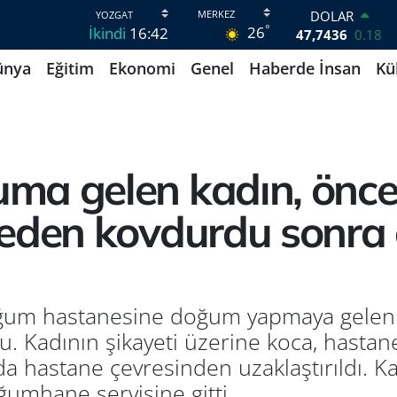
DOLAR
°
26
İkindi
16:42
47,7436
0.18
EURO
ünya
Eğitim
Ekonomi
Genel
Haberde İnsan
Kü
55,2510
0.32
STERLİN
64,4811
0.38
GRAM ALTIN
6660.55
0
BİST100
a gelen kadın, önce 
13.779
-14
BITCOIN
neden kovdurdu sonr
64.840,97
-0.15
oğum hastanesine doğum yapmaya gelen b
 Kadının şikayeti üzerine koca, hastane
da hastane çevresinden uzaklaştırıldı.
umhane servisine gitti.