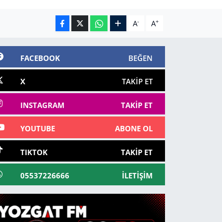
-
+
A
A
FACEBOOK
BEĞEN
X
TAKIP ET
INSTAGRAM
TAKIP ET
YOUTUBE
ABONE OL
TIKTOK
TAKIP ET
05537226666
İLETIŞIM