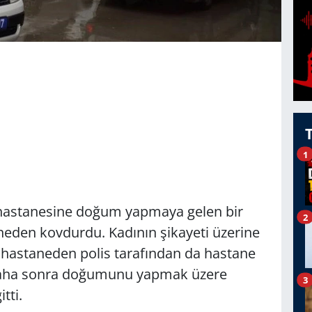
1
 hastanesine doğum yapmaya gelen bir
2
aneden kovdurdu. Kadının şikayeti üzerine
 hastaneden polis tarafından da hastane
n daha sonra doğumunu yapmak üzere
3
tti.