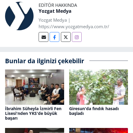
EDITÖR HAKKINDA
Yozgat Medya
Yozgat Medya |
https://www.yozgatmedya.com.tr/
Bunlar da ilginizi çekebilir
İbrahim Süheyla İzmirli Fen
Giresun'da fındık hasadı
Lisesi'nden YKS'de büyük
başladı
başarı