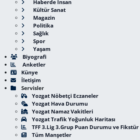
Haberde İnsan
Kültür Sanat
Magazin
Politika
Sağlık
Spor
Yaşam
Biyografi
Anketler
Künye
İletişim
Servisler
Yozgat Nöbetçi Eczaneler
Yozgat Hava Durumu
Yozgat Namaz Vakitleri
Yozgat Trafik Yoğunluk Haritası
TFF 3.Lig 3.Grup Puan Durumu ve Fikstür
Tüm Manşetler