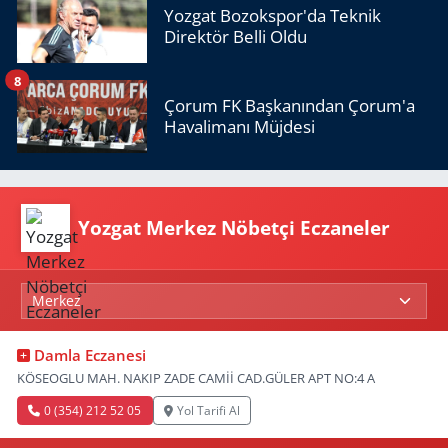
Yozgat Bozokspor'da Teknik
Direktör Belli Oldu
8
Çorum FK Başkanından Çorum'a
Havalimanı Müjdesi
Yozgat Merkez Nöbetçi Eczaneler
Damla Eczanesi
KÖSEOGLU MAH. NAKIP ZADE CAMİİ CAD.GÜLER APT NO:4 A
0 (354) 212 52 05
Yol Tarifi Al