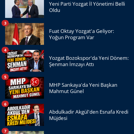
Yeni Parti Yozgat İl Yönetimi Belli
Oldu
3
Fuat Oktay Yozgat'a Geliyor:
Yoğun Program Var
4
Yozgat Bozokspor'da Yeni Dönem:
Şenman İmzayı Attı
5
MHP Sarıkaya'da Yeni Başkan
Mahmut Günel
6
Abdulkadir Akgül'den Esnafa Kredi
Müjdesi
7