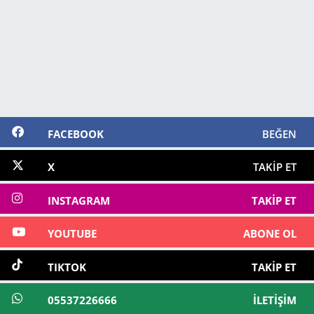
FACEBOOK
BEĞEN
X
TAKIP ET
INSTAGRAM
TAKIP ET
YOUTUBE
ABONE OL
TIKTOK
TAKIP ET
05537226666
İLETIŞIM