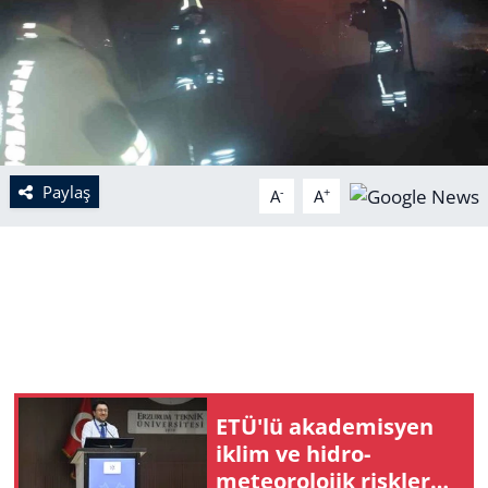
Paylaş
-
+
A
A
ETÜ'lü akademisyen
iklim ve hidro-
meteorolojik riskler