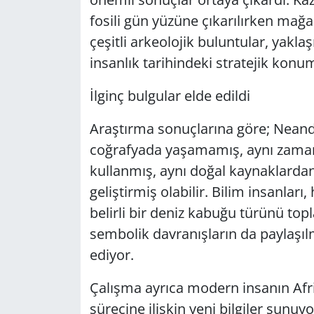
fosili gün yüzüne çıkarılırken mağ
çeşitli arkeolojik buluntular, yakla
insanlık tarihindeki stratejik konum
İlginç bulgular elde edildi
Araştırma sonuçlarına göre; Neande
coğrafyada yaşamamış, aynı zamand
kullanmış, aynı doğal kaynaklardan
geliştirmiş olabilir. Bilim insanlar
belirli bir deniz kabuğu türünü topl
sembolik davranışların da paylaşılmı
ediyor.
Çalışma ayrıca modern insanın Afri
sürecine ilişkin yeni bilgiler sunuy