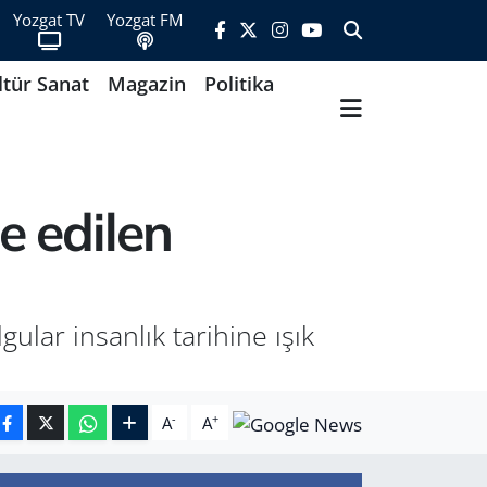
Yozgat TV
Yozgat FM
ltür Sanat
Magazin
Politika
e edilen
ular insanlık tarihine ışık
-
+
A
A