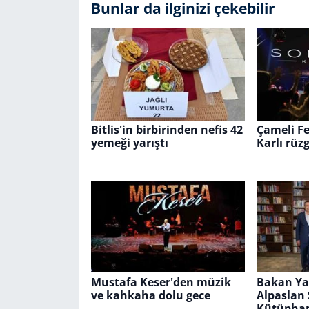
Bunlar da ilginizi çekebilir
Bitlis'in birbirinden nefis 42
Çameli Fe
yemeği yarıştı
Karlı rüz
Mustafa Keser'den müzik
Bakan Ya
ve kahkaha dolu gece
Alpaslan 
Kütüphan