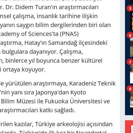
r. Dr. Didem Turan'ın araştırmacıları
5
msel çalışma, insanlık tarihine ilişkin
anın saygın bilim dergilerinden biri olan
cademy of Sciences'ta (PNAS)
6
aştırma, Hatay'ın Samandağ ilçesindeki
n bulgulara dayanıyor. Çalışma,
, binlerce yıl boyunca benzer kültürel
7
ni ortaya koyuyor.
e yürütülen araştırmaya, Karadeniz Teknik
8
'nin yanı sıra Japonya'dan Kyoto
 Bilim Müzesi ile Fukuoka Üniversitesi ve
aştırmacıları katkı sağladı.
rilen kazılar, Türkiye arkeolojisi açısından
ılarda, Türkiye'de ilk kez bir Neandertal