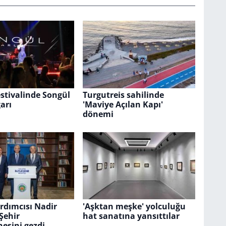
stivalinde Songül
Turgutreis sahilinde
garı
'Maviye Açılan Kapı'
dönemi
rdımcısı Nadir
'Aşktan meşke' yolculuğu
Şehir
hat sanatına yansıttılar
esini gezdi