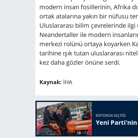
modern insan fosillerinin, Afrika d
ortak atalarına yakın bir nüfusu tem
Uluslararası bilim çevrelerinde ilg
Neandertaller ile modern insanları
merkezi rolünü ortaya koyarken Kar
tarihine ışık tutan uluslararası nite
kez daha gözler önüne serdi.
Kaynak:
İHA
EDITÖRÜN SEÇTIĞI
Yeni Parti'ni