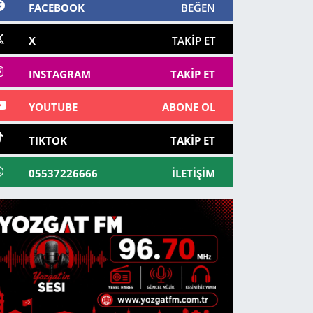
FACEBOOK
BEĞEN
X
TAKIP ET
INSTAGRAM
TAKIP ET
YOUTUBE
ABONE OL
TIKTOK
TAKIP ET
05537226666
İLETIŞIM