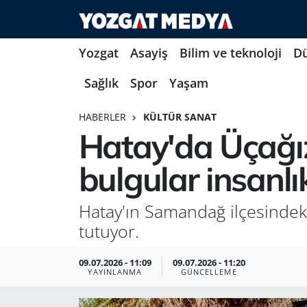
Yozgat
Asayiş
Bilim ve teknoloji
D
Sağlık
Spor
Yaşam
HABERLER
KÜLTÜR SANAT
Hatay'da Üçağız
bulgular insanlık
Hatay'ın Samandağ ilçesindeki 
tutuyor.
09.07.2026 - 11:09
09.07.2026 - 11:20
YAYINLANMA
GÜNCELLEME