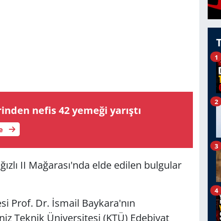
1
2
irinden nefis 42 yemeği yarıştı
le
3
ızlı II Mağarası'nda elde edilen bulgular
4
i Prof. Dr. İsmail Baykara'nın
iz Teknik Üniversitesi (KTÜ) Edebiyat