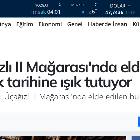
DOLAR
°
26
İmsak
04:01
47,7436
0.18
EURO
ünya
Eğitim
Ekonomi
Genel
Haberde İnsan
Kü
55,2510
0.32
STERLİN
64,4811
0.38
GRAM ALTIN
6660.55
0.03
BİST100
lı II Mağarası'nda eld
13.779
-14
BITCOIN
 tarihine ışık tutuyor
64.998,24
0.35
Üçağızlı II Mağarası'nda elde edilen bulg