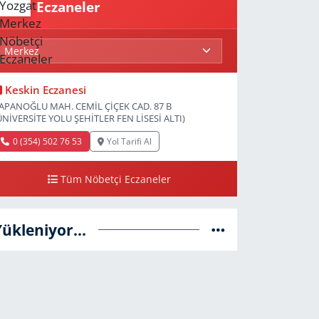
Eczaneler
Keskin Eczanesi
APANOĞLU MAH. CEMİL ÇİÇEK CAD. 87 B
ÜNİVERSİTE YOLU ŞEHİTLER FEN LİSESİ ALTI)
0 (354) 502 76 53
Yol Tarifi Al
Tüm Nöbetçi Eczaneler
Yükleniyor...