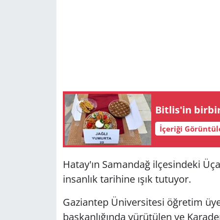
Bitlis'in birb
İçeriği Görüntü
Hatay'ın Samandağ ilçesindeki Üçağ
insanlık tarihine ışık tutuyor.
Gaziantep Üniversitesi öğretim üyes
başkanlığında yürütülen ve Karaden