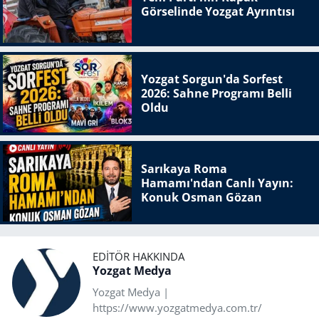
Görselinde Yozgat Ayrıntısı
Yozgat Sorgun'da Sorfest
2026: Sahne Programı Belli
Oldu
Sarıkaya Roma
Hamamı'ndan Canlı Yayın:
Konuk Osman Gözan
EDITÖR HAKKINDA
Yozgat Medya
Yozgat Medya |
https://www.yozgatmedya.com.tr/