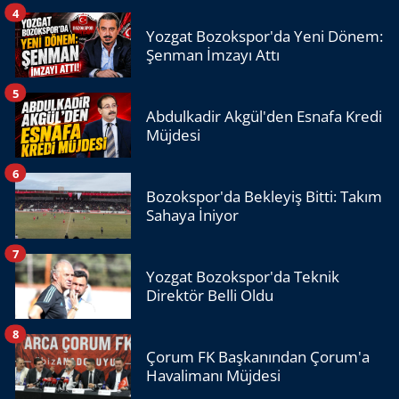
4
Yozgat Bozokspor'da Yeni Dönem:
Şenman İmzayı Attı
5
Abdulkadir Akgül'den Esnafa Kredi
Müjdesi
6
Bozokspor'da Bekleyiş Bitti: Takım
Sahaya İniyor
7
Yozgat Bozokspor'da Teknik
Direktör Belli Oldu
8
Çorum FK Başkanından Çorum'a
Havalimanı Müjdesi