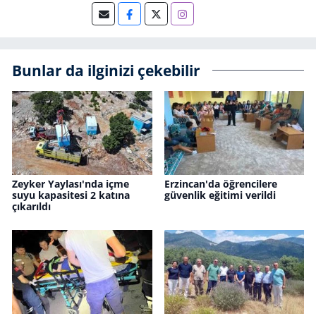
Bunlar da ilginizi çekebilir
Zeyker Yaylası'nda içme
Erzincan'da öğrencilere
suyu kapasitesi 2 katına
güvenlik eğitimi verildi
çıkarıldı