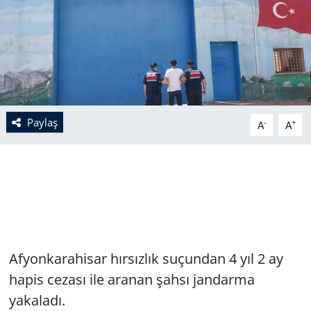
Paylaş
-
+
A
A
Afyonkarahisar hırsızlık suçundan 4 yıl 2 ay
hapis cezası ile aranan şahsı jandarma
yakaladı.