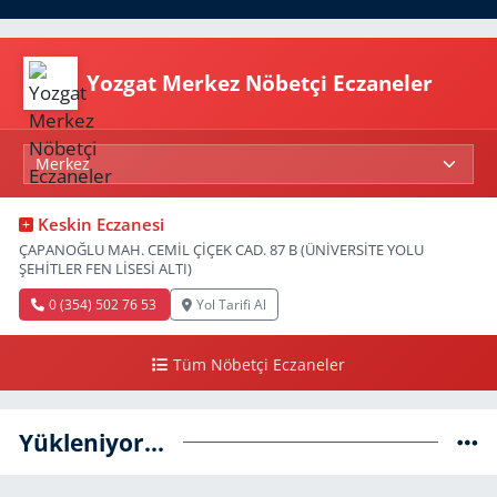
Yozgat Merkez Nöbetçi Eczaneler
Keskin Eczanesi
ÇAPANOĞLU MAH. CEMİL ÇİÇEK CAD. 87 B (ÜNİVERSİTE YOLU
ŞEHİTLER FEN LİSESİ ALTI)
0 (354) 502 76 53
Yol Tarifi Al
Tüm Nöbetçi Eczaneler
Yükleniyor...