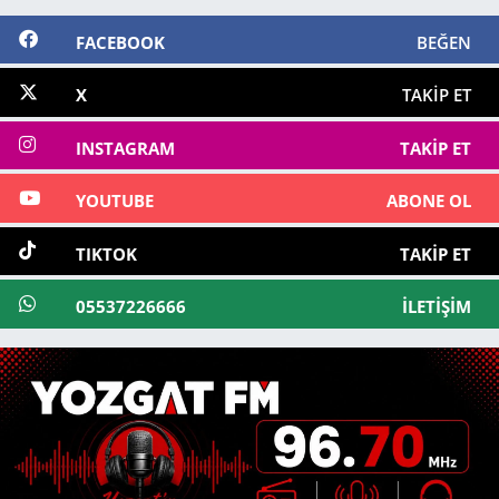
FACEBOOK
BEĞEN
X
TAKIP ET
INSTAGRAM
TAKIP ET
YOUTUBE
ABONE OL
TIKTOK
TAKIP ET
05537226666
İLETIŞIM