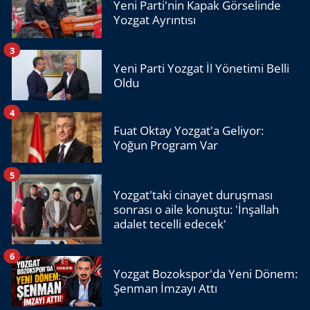
Yeni Parti'nin Kapak Görselinde
Yozgat Ayrıntısı
3
Yeni Parti Yozgat İl Yönetimi Belli
Oldu
4
Fuat Oktay Yozgat'a Geliyor:
Yoğun Program Var
5
Yozgat'taki cinayet duruşması
sonrası o aile konuştu: 'İnşallah
adalet tecelli edecek'
6
Yozgat Bozokspor'da Yeni Dönem:
Şenman İmzayı Attı