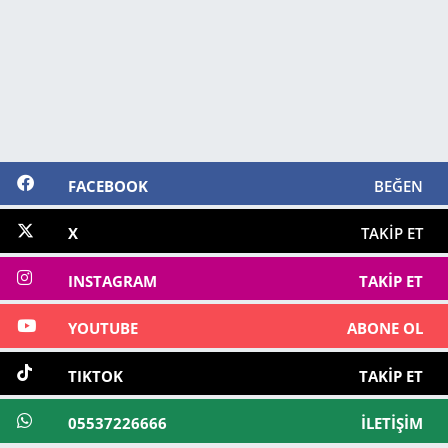
FACEBOOK
BEĞEN
X
TAKIP ET
INSTAGRAM
TAKIP ET
YOUTUBE
ABONE OL
TIKTOK
TAKIP ET
05537226666
İLETIŞIM