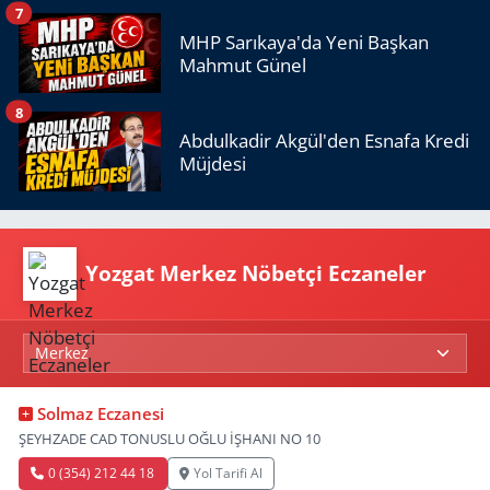
7
MHP Sarıkaya'da Yeni Başkan
Mahmut Günel
8
Abdulkadir Akgül'den Esnafa Kredi
Müjdesi
Yozgat Merkez Nöbetçi Eczaneler
Solmaz Eczanesi
ŞEYHZADE CAD TONUSLU OĞLU İŞHANI NO 10
0 (354) 212 44 18
Yol Tarifi Al