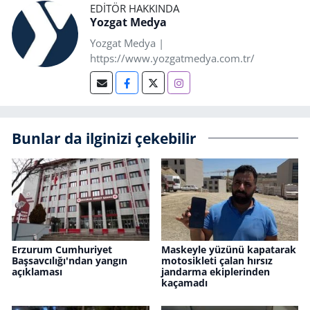
EDITÖR HAKKINDA
Yozgat Medya
Yozgat Medya |
https://www.yozgatmedya.com.tr/
Bunlar da ilginizi çekebilir
Erzurum Cumhuriyet
Maskeyle yüzünü kapatarak
Başsavcılığı'ndan yangın
motosikleti çalan hırsız
açıklaması
jandarma ekiplerinden
kaçamadı