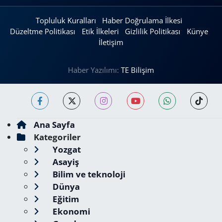
Topluluk Kuralları
Haber Doğrulama İlkesi
Düzeltme Politikası
Etik İlkeleri
Gizlilik Politikası
Künye
İletişim
Haber Yazılımı:
TE Bilişim
Ana Sayfa
Kategoriler
Yozgat
Asayiş
Bilim ve teknoloji
Dünya
Eğitim
Ekonomi