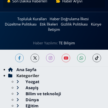
Son Dakika Haberleri
Haber Arşivi
Topluluk Kuralları
Haber Doğrulama İlkesi
Düzeltme Politikası
Etik İlkeleri
Gizlilik Politikası
Künye
İletişim
Haber Yazılımı:
TE Bilişim
Ana Sayfa
Kategoriler
Yozgat
Asayiş
Bilim ve teknoloji
Dünya
Eğitim