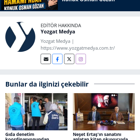
EDITÖR HAKKINDA
Yozgat Medya
Yozgat Medya |
https://www.yozgatmedya.com.tr/
Bunlar da ilginizi çekebilir
Gıda denetim
Neşet Ertaş'ın sanatını
koordinasyonundan
anlatan kitap okuyucuyla