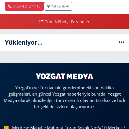
0 (354) 212 44 18
Yol Tarifi Al
Tüm Nöbetçi Eczaneler
Yükleniyor...
Yozgat'ın ve Türkiye'nin gündemindeki son dakika
gelişmeleri, en güncel Yozgat haberleriyle burada. Yozgat
Medya olarak, ilinizle ilgili tüm önemli olayları tarafsız ve hızlı
bir şekilde sizlere ulaştırıyoruz.
Medrese Mahalle Mahmut Turan Sokak No:6/10 Merkez /