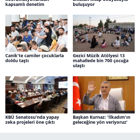
kapsamlı denetim
buluşuyor
Canik'te camiler çocuklarla
Gezici Müzik Atölyesi 13
doldu taştı
mahallede bin 700 çocuğa
ulaştı
KBÜ Senatosu'nda yapay
Başkan Kurnaz: 'İlkadım'ın
zeka projeleri öne çıktı
geleceğine yön veriyoruz'