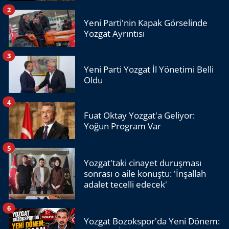
2
Yeni Parti'nin Kapak Görselinde
Yozgat Ayrıntısı
3
Yeni Parti Yozgat İl Yönetimi Belli
Oldu
4
Fuat Oktay Yozgat'a Geliyor:
Yoğun Program Var
5
Yozgat'taki cinayet duruşması
sonrası o aile konuştu: 'İnşallah
adalet tecelli edecek'
6
Yozgat Bozokspor'da Yeni Dönem: