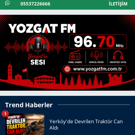
05537226666
İLETIŞIM
Trend Haberler
1
Yerköy'de Devrilen Traktör Can
Aldı