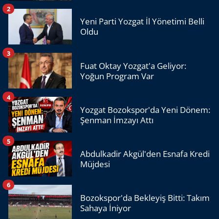
2
Yeni Parti Yozgat İl Yönetimi Belli
Oldu
3
Fuat Oktay Yozgat'a Geliyor:
Yoğun Program Var
4
Yozgat Bozokspor'da Yeni Dönem:
Şenman İmzayı Attı
5
Abdulkadir Akgül'den Esnafa Kredi
Müjdesi
6
Bozokspor'da Bekleyiş Bitti: Takım
Sahaya İniyor