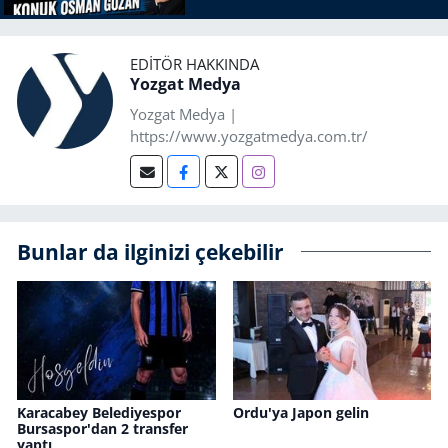
EDITÖR HAKKINDA
Yozgat Medya
Yozgat Medya |
https://www.yozgatmedya.com.tr/
Bunlar da ilginizi çekebilir
Karacabey Belediyespor
Ordu'ya Japon gelin
Bursaspor'dan 2 transfer
yaptı