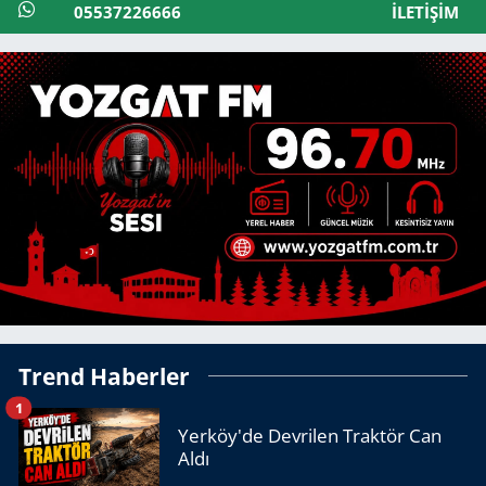
05537226666
İLETIŞIM
Trend Haberler
1
Yerköy'de Devrilen Traktör Can
Aldı