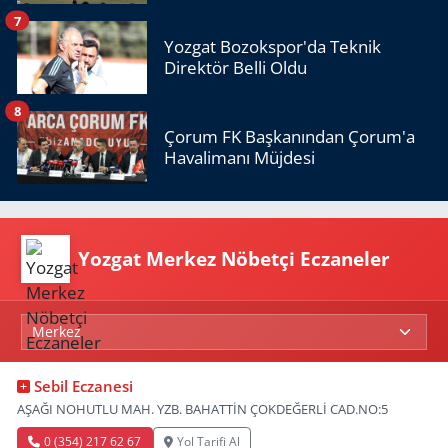
7
Yozgat Bozokspor'da Teknik
Direktör Belli Oldu
8
Çorum FK Başkanından Çorum'a
Havalimanı Müjdesi
Yozgat Merkez Nöbetçi Eczaneler
Sebil Eczanesi
AŞAĞI NOHUTLU MAH. YZB. BAHATTİN ÇOKDEĞERLİ CAD.NO:5
0 (354) 217 62 67
Yol Tarifi Al