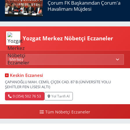
Çorum FK Başkanından Çorum'a
Havalimanı Müjdesi
Yozgat Merkez Nöbetçi Eczaneler
Keskin Eczanesi
ÇAPANOĞLU MAH. CEMİL ÇİÇEK CAD. 87 B (ÜNİVERSİTE YOLU
ŞEHİTLER FEN LİSESİ ALTI)
0 (354) 502 76 53
Yol Tarifi Al
Tüm Nöbetçi Eczaneler