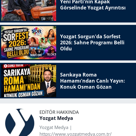
Yeni Parti'nin Kapak
Görselinde Yozgat Ayrıntısı
Yozgat Sorgun'da Sorfest
2026: Sahne Programı Belli
Oldu
Sarıkaya Roma
Hamamı'ndan Canlı Yayın:
Konuk Osman Gözan
EDITÖR HAKKINDA
Yozgat Medya
Yozgat Medya |
https://www.yozgatmedya.com.tr/