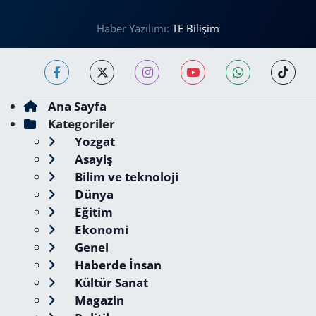
Haber Yazılımı:
TE Bilişim
Ana Sayfa
Kategoriler
Yozgat
Asayiş
Bilim ve teknoloji
Dünya
Eğitim
Ekonomi
Genel
Haberde İnsan
Kültür Sanat
Magazin