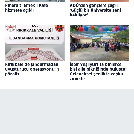
Pınaraltı Emekli Kafe
ADÜ'den gençlere çağrı:
hizmete açıldı
'Güçlü bir üniversite seni
bekliyor'
Kırıkkale'de jandarmadan
İspir Yeşilyurt'ta binlerce
uyuşturucu operasyonu: 1
kişi aile pikniğinde buluştu:
gözaltı
Geleneksel şenlikte coşku
zirvede