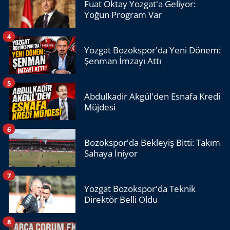
Fuat Oktay Yozgat'a Geliyor:
Yoğun Program Var
4
Yozgat Bozokspor'da Yeni Dönem:
Şenman İmzayı Attı
5
Abdulkadir Akgül'den Esnafa Kredi
Müjdesi
6
Bozokspor'da Bekleyiş Bitti: Takım
Sahaya İniyor
7
Yozgat Bozokspor'da Teknik
Direktör Belli Oldu
8