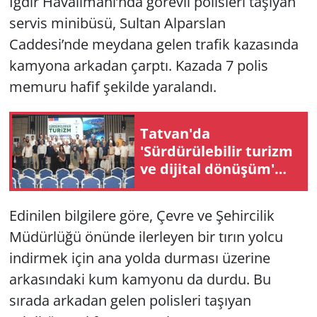
Iğdır Havalimanı’nda görevli polisleri taşıyan
servis minibüsü, Sultan Alparslan
Caddesi’nde meydana gelen trafik kazasında
kamyona arkadan çarptı. Kazada 7 polis
memuru hafif şekilde yaralandı.
Tatvan'da
'Sürdürülebilir turizm
ve dijital dönüşüm'
çalıştayı
gerçekleştirildi
Edinilen bilgilere göre, Çevre ve Şehircilik
Müdürlüğü önünde ilerleyen bir tırın yolcu
indirmek için ana yolda durması üzerine
arkasındaki kum kamyonu da durdu. Bu
sırada arkadan gelen polisleri taşıyan