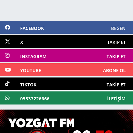
FACEBOOK
BEĞEN
X
TAKIP ET
INSTAGRAM
TAKIP ET
YOUTUBE
ABONE OL
TIKTOK
TAKIP ET
05537226666
İLETIŞIM