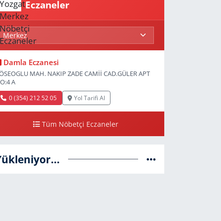
Eczaneler
Damla Eczanesi
ÖSEOGLU MAH. NAKIP ZADE CAMİİ CAD.GÜLER APT
O:4 A
0 (354) 212 52 05
Yol Tarifi Al
Tüm Nöbetçi Eczaneler
Yükleniyor...