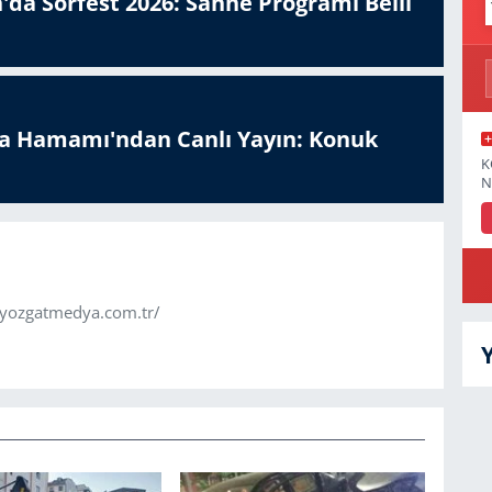
'da Sorfest 2026: Sahne Programı Belli
a Hamamı'ndan Canlı Yayın: Konuk
K
N
.yozgatmedya.com.tr/