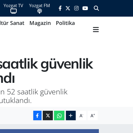
Yozgat TV
Yozgat FM
ltür Sanat
Magazin
Politika
saatlik güvenlik
ndı
n 52 saatlik güvenlik
utuklandı.
-
+
A
A