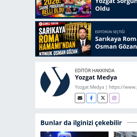
Yozgat Sorgun
Oldu
EDITÖRÜN SEÇTIĞI
Sarıkaya Rom
Osman Gözan
EDITÖR HAKKINDA
Yozgat Medya
Yozgat Medya | https://www
Bunlar da ilginizi çekebilir