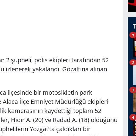
1
 2 şüpheli, polis ekipleri tarafından 52
2
ü izlenerek yakalandı. Gözaltına alınan
3
ca ilçesinde bir motosikletin park
e Alaca İlçe Emniyet Müdürlüğü ekipleri
lik kamerasının kaydettiği toplam 52
4
ler, Hıdır A. (20) ve Radad A. (18) olduğunu
phelilerin Yozgat’ta çaldıkları bir