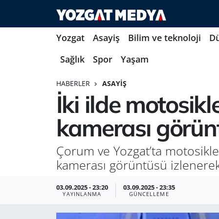
Yozgat
Asayiş
Bilim ve teknoloji
D
Sağlık
Spor
Yaşam
HABERLER
ASAYIŞ
İki ilde motosikl
kamerası görünt
Çorum ve Yozgat’ta motosiklet 
kamerası görüntüsü izlenerek 
03.09.2025 - 23:20
03.09.2025 - 23:35
YAYINLANMA
GÜNCELLEME