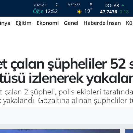
DOLAR
°
19
Öğle
12:52
47,7436
0.18
EURO
ünya
Eğitim
Ekonomi
Genel
Haberde İnsan
Kü
55,2510
0.32
STERLİN
64,4811
0.38
GRAM ALTIN
6660.55
0.03
BİST100
et çalan şüpheliler 52 
13.779
-14
BITCOIN
üsü izlenerek yakala
64.959,79
1.11
çalan 2 şüpheli, polis ekipleri tarafında
yakalandı. Gözaltına alınan şüpheliler t