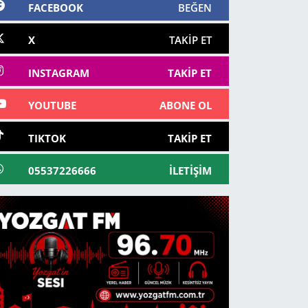
FACEBOOK
BEĞEN
X
TAKIP ET
INSTAGRAM
TAKIP ET
YOUTUBE
ABONE OL
TIKTOK
TAKIP ET
05537226666
İLETIŞIM