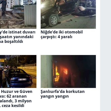
de istinat duvarı
Niğde'de iki otomobil
nşaatın yanındaki
çarpıştı: 4 yaralı
na boşaltıldı
 Huzur ve Güven
Şanlıurfa'da korkutan
sı: 62 aranan
yangın yangın
alandı, 3 milyon
 ceza kesildi