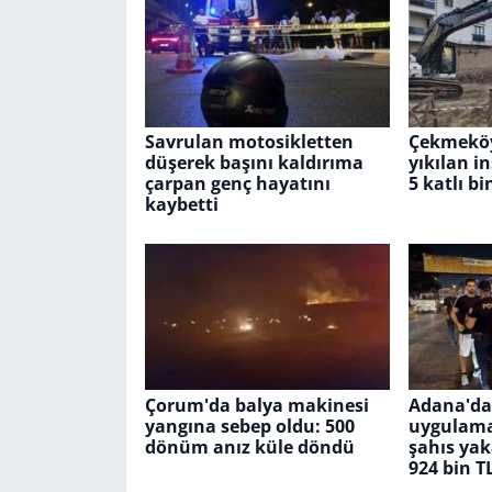
Savrulan motosikletten
Çekmeköy'
düşerek başını kaldırıma
yıkılan i
çarpan genç hayatını
5 katlı bi
kaybetti
Çorum'da balya makinesi
Adana'da
yangına sebep oldu: 500
uygulama
dönüm anız küle döndü
şahıs yak
924 bin TL