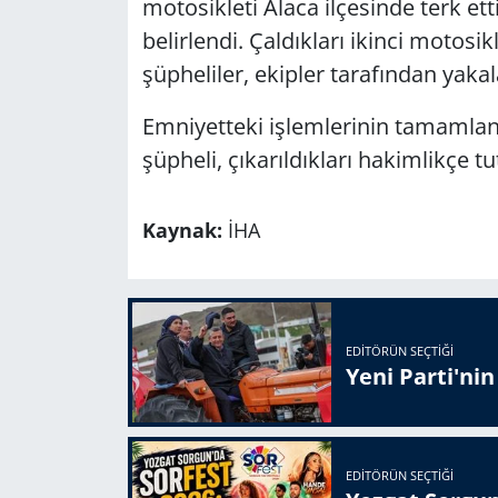
motosikleti Alaca ilçesinde terk ett
belirlendi. Çaldıkları ikinci motosikl
şüpheliler, ekipler tarafından yakal
Emniyetteki işlemlerinin tamamlan
şüpheli, çıkarıldıkları hakimlikçe tu
Kaynak:
İHA
EDITÖRÜN SEÇTIĞI
Yeni Parti'ni
EDITÖRÜN SEÇTIĞI