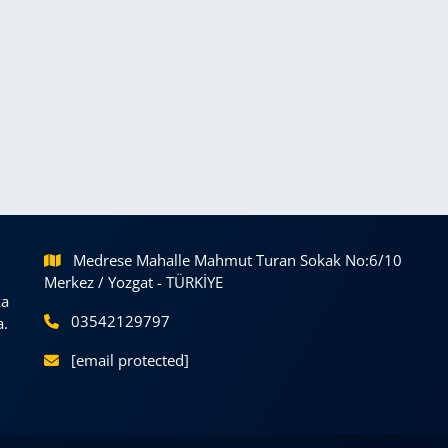
Medrese Mahalle Mahmut Turan Sokak No:6/10
Merkez / Yozgat - TÜRKİYE
ka
03542129797
a.
[email protected]