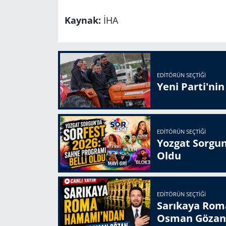
Kaynak:
İHA
EDITÖRÜN SEÇTIĞI
Yeni Parti'ni
EDITÖRÜN SEÇTIĞI
Yozgat Sorgun
Oldu
EDITÖRÜN SEÇTIĞI
Sarıkaya Rom
Osman Gözan