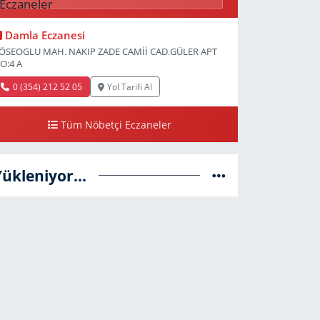
Damla Eczanesi
ÖSEOGLU MAH. NAKIP ZADE CAMİİ CAD.GÜLER APT
O:4 A
0 (354) 212 52 05
Yol Tarifi Al
Tüm Nöbetçi Eczaneler
Yükleniyor...