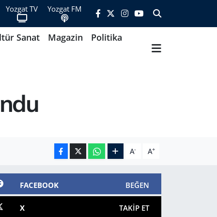
Yozgat TV
Yozgat FM
ltür Sanat
Magazin
Politika
undu
-
+
A
A
FACEBOOK
BEĞEN
X
TAKIP ET