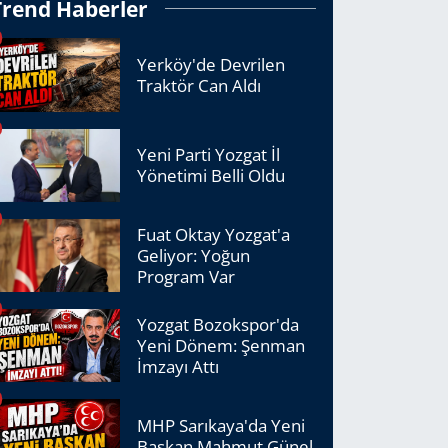
Trend Haberler
Yerköy'de Devrilen
Traktör Can Aldı
Yeni Parti Yozgat İl
Yönetimi Belli Oldu
Fuat Oktay Yozgat'a
Geliyor: Yoğun
Program Var
Yozgat Bozokspor'da
Yeni Dönem: Şenman
İmzayı Attı
MHP Sarıkaya'da Yeni
Başkan Mahmut Günel