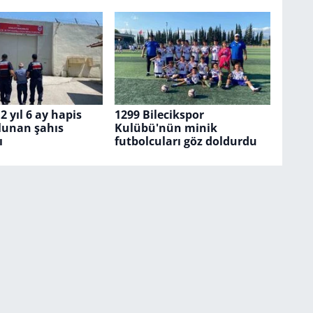
 2 yıl 6 ay hapis
1299 Bilecikspor
lunan şahıs
Kulübü'nün minik
ı
futbolcuları göz doldurdu