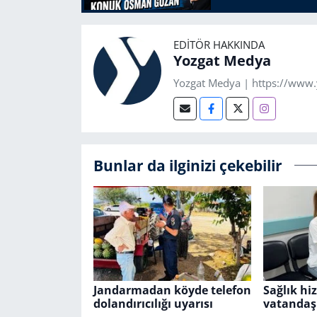
EDITÖR HAKKINDA
Yozgat Medya
Yozgat Medya | https://www
Bunlar da ilginizi çekebilir
Jandarmadan köyde telefon
Sağlık hi
dolandırıcılığı uyarısı
vatandaş