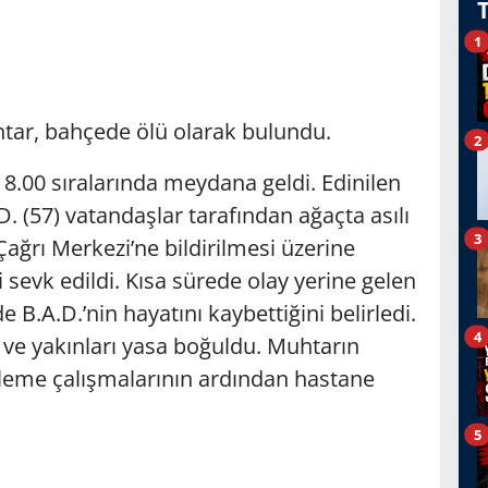
1
uhtar, bahçede ölü olarak bulundu.
2
18.00 sıralarında meydana geldi. Edinilen
D. (57) vatandaşlar tarafından ağaçta asılı
3
ğrı Merkezi’ne bildirilmesi üzerine
 sevk edildi. Kısa sürede olay yerine gelen
de B.A.D.’nin hayatını kaybettiğini belirledi.
4
i ve yakınları yasa boğuldu. Muhtarın
celeme çalışmalarının ardından hastane
5