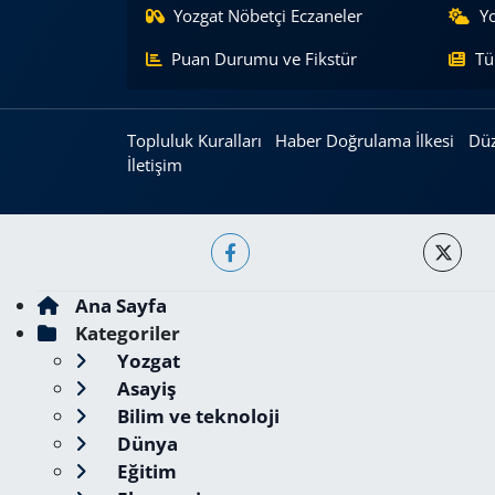
Yozgat Nöbetçi Eczaneler
Y
Puan Durumu ve Fikstür
Tü
Topluluk Kuralları
Haber Doğrulama İlkesi
Düz
İletişim
Ana Sayfa
Kategoriler
Yozgat
Asayiş
Bilim ve teknoloji
Dünya
Eğitim