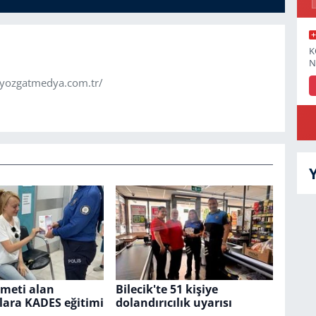
K
N
.yozgatmedya.com.tr/
zmeti alan
Bilecik'te 51 kişiye
lara KADES eğitimi
dolandırıcılık uyarısı