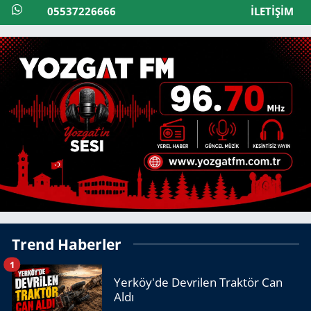
05537226666
İLETIŞIM
Trend Haberler
1
Yerköy'de Devrilen Traktör Can
Aldı