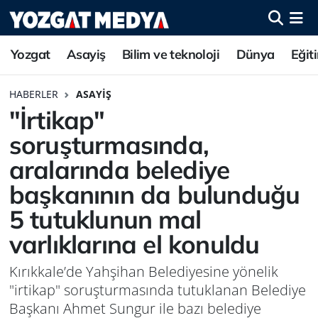
Yozgat
Asayiş
Bilim ve teknoloji
Dünya
Eğit
HABERLER
ASAYIŞ
"İrtikap"
soruşturmasında,
aralarında belediye
başkanının da bulunduğu
5 tutuklunun mal
varlıklarına el konuldu
Kırıkkale’de Yahşihan Belediyesine yönelik
"irtikap" soruşturmasında tutuklanan Belediye
Başkanı Ahmet Sungur ile bazı belediye