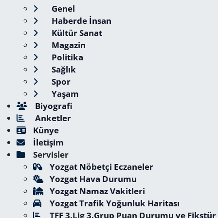
Genel
Haberde İnsan
Kültür Sanat
Magazin
Politika
Sağlık
Spor
Yaşam
Biyografi
Anketler
Künye
İletişim
Servisler
Yozgat Nöbetçi Eczaneler
Yozgat Hava Durumu
Yozgat Namaz Vakitleri
Yozgat Trafik Yoğunluk Haritası
TFF 3.Lig 3.Grup Puan Durumu ve Fikstür