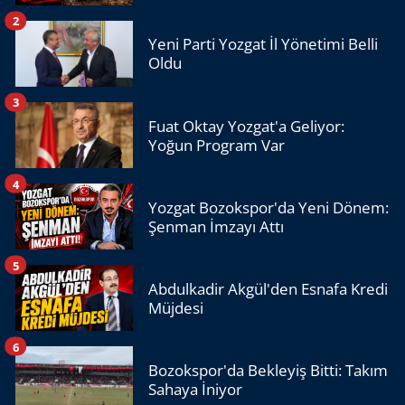
2
Yeni Parti Yozgat İl Yönetimi Belli
Oldu
3
Fuat Oktay Yozgat'a Geliyor:
Yoğun Program Var
4
Yozgat Bozokspor'da Yeni Dönem:
Şenman İmzayı Attı
5
Abdulkadir Akgül'den Esnafa Kredi
Müjdesi
6
Bozokspor'da Bekleyiş Bitti: Takım
Sahaya İniyor