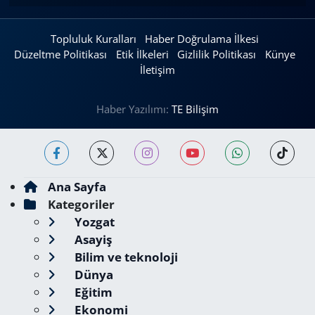
Topluluk Kuralları
Haber Doğrulama İlkesi
Düzeltme Politikası
Etik İlkeleri
Gizlilik Politikası
Künye
İletişim
Haber Yazılımı:
TE Bilişim
Ana Sayfa
Kategoriler
Yozgat
Asayiş
Bilim ve teknoloji
Dünya
Eğitim
Ekonomi