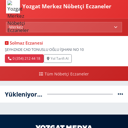
Yozgat Merkez Nöbetçi Eczaneler
Solmaz Eczanesi
ŞEYHZADE CAD TONUSLU OĞLU İŞHANI NO 10
0 (354) 212 44 18
Yol Tarifi Al
Tüm Nöbetçi Eczaneler
Yükleniyor...