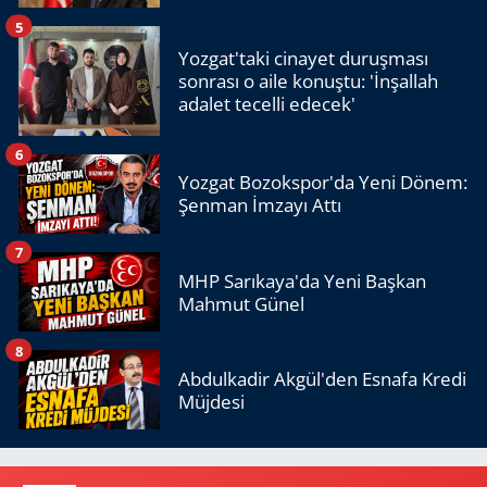
5
Yozgat'taki cinayet duruşması
sonrası o aile konuştu: 'İnşallah
adalet tecelli edecek'
6
Yozgat Bozokspor'da Yeni Dönem:
Şenman İmzayı Attı
7
MHP Sarıkaya'da Yeni Başkan
Mahmut Günel
8
Abdulkadir Akgül'den Esnafa Kredi
Müjdesi