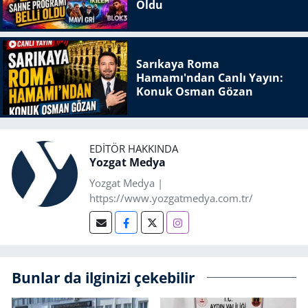
Oldu
Sarıkaya Roma
Hamamı'ndan Canlı Yayın:
Konuk Osman Gözan
EDITÖR HAKKINDA
Yozgat Medya
Yozgat Medya |
https://www.yozgatmedya.com.tr/
Bunlar da ilginizi çekebilir