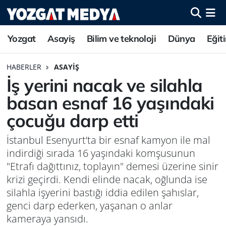
Yozgat
Asayiş
Bilim ve teknoloji
Dünya
Eğit
HABERLER
ASAYIŞ
İş yerini nacak ve silahla
basan esnaf 16 yaşındaki
çocuğu darp etti
İstanbul Esenyurt’ta bir esnaf kamyon ile mal
indirdiği sırada 16 yaşındaki komşusunun
"Etrafı dağıttınız, toplayın" demesi üzerine sinir
krizi geçirdi. Kendi elinde nacak, oğlunda ise
silahla işyerini bastığı iddia edilen şahıslar,
genci darp ederken, yaşanan o anlar
kameraya yansıdı.