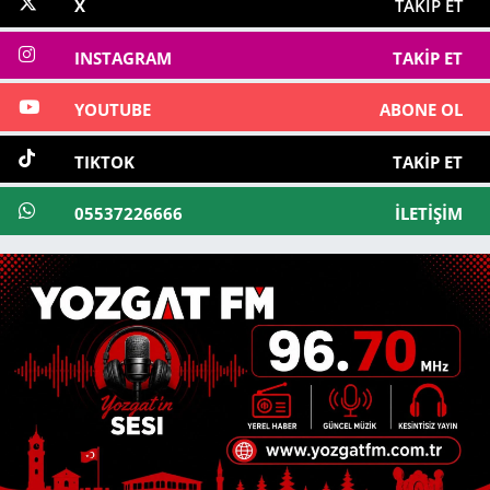
X
TAKIP ET
INSTAGRAM
TAKIP ET
YOUTUBE
ABONE OL
TIKTOK
TAKIP ET
05537226666
İLETIŞIM