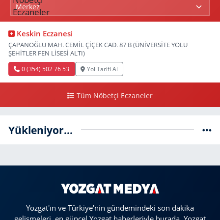
Keskin Eczanesi
ÇAPANOĞLU MAH. CEMİL ÇİÇEK CAD. 87 B (ÜNİVERSİTE YOLU
ŞEHİTLER FEN LİSESİ ALTI)
0 (354) 502 76 53
Yol Tarifi Al
Tüm Nöbetçi Eczaneler
Yükleniyor...
Yozgat'ın ve Türkiye'nin gündemindeki son dakika
gelişmeleri, en güncel Yozgat haberleriyle burada. Yozgat