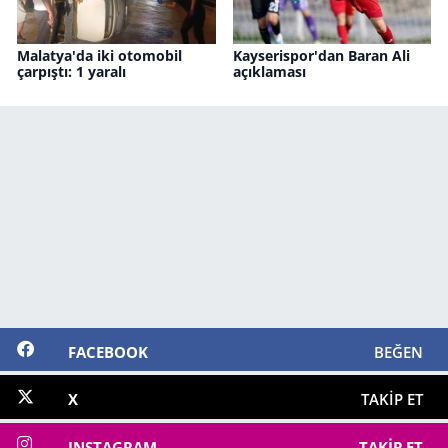
Malatya'da iki otomobil
Kayserispor'dan Baran Ali
çarpıştı: 1 yaralı
açıklaması
FACEBOOK
BEĞEN
X
TAKIP ET
INSTAGRAM
TAKIP ET