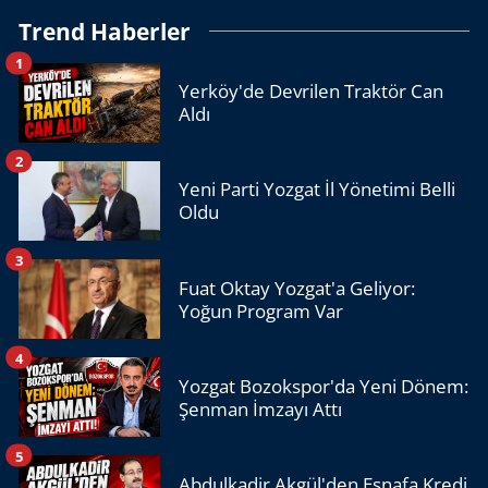
Trend Haberler
1
Yerköy'de Devrilen Traktör Can
Aldı
2
Yeni Parti Yozgat İl Yönetimi Belli
Oldu
3
Fuat Oktay Yozgat'a Geliyor:
Yoğun Program Var
4
Yozgat Bozokspor'da Yeni Dönem:
Şenman İmzayı Attı
5
Abdulkadir Akgül'den Esnafa Kredi