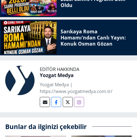
Oldu
Sarıkaya Roma
Hamamı'ndan Canlı Yayın:
Konuk Osman Gözan
EDITÖR HAKKINDA
Yozgat Medya
Yozgat Medya |
https://www.yozgatmedya.com.tr/
Bunlar da ilginizi çekebilir