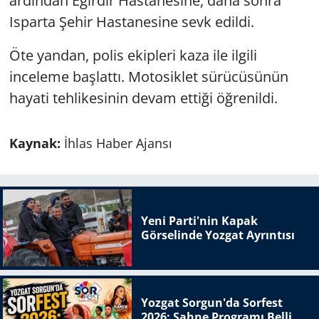
ardından Eğirdir Hastanesine, daha sonra
Isparta Şehir Hastanesine sevk edildi.
Öte yandan, polis ekipleri kaza ile ilgili
inceleme başlattı. Motosiklet sürücüsünün
hayati tehlikesinin devam ettiği öğrenildi.
Kaynak:
İhlas Haber Ajansı
Yeni Parti'nin Kapak
Görselinde Yozgat Ayrıntısı
Yozgat Sorgun'da Sorfest
2026: Sahne Programı Belli