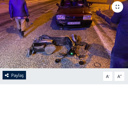
Paylaş
-
+
A
A