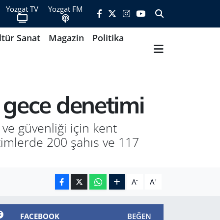
Yozgat TV
Yozgat FM
ltür Sanat
Magazin
Politika
 gece denetimi
ve güvenliği için kent
timlerde 200 şahıs ve 117
-
+
A
A
FACEBOOK
BEĞEN