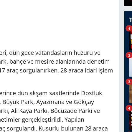
1
eri, dün gece vatandaşların huzuru ve
2
ark, bahçe ve mesire alanlarında denetim
7 araç sorgulanırken, 28 araca idari işlem
3
lerince dün akşam saatlerinde Dostluk
an, Büyük Park, Ayazmana ve Gökçay
4
arkı, Ali Kaya Parkı, Böcüzade Parkı ve
timler gerçekleştirildi. Yapılan
aç sorgulandı. Kusurlu bulunan 28 araca