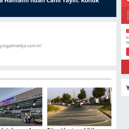
a Hamamı'ndan Canlı Yayın: Konuk
K
N
.yozgatmedya.com.tr/