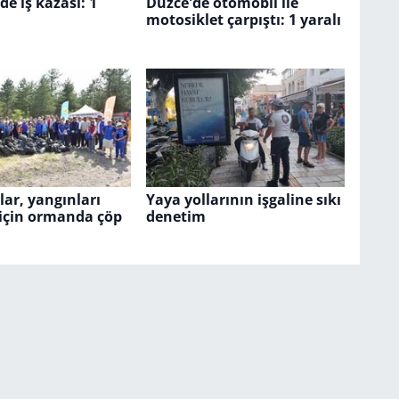
de iş kazası: 1
Düzce'de otomobil ile
motosiklet çarpıştı: 1 yaralı
ar, yangınları
Yaya yollarının işgaline sıkı
için ormanda çöp
denetim