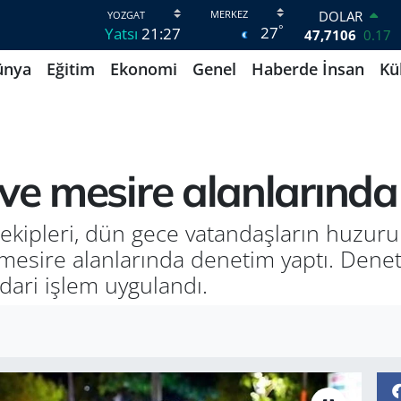
DOLAR
°
27
Yatsı
21:27
47,7106
0.17
EURO
ünya
Eğitim
Ekonomi
Genel
Haberde İnsan
Kü
55,1652
0.27
STERLİN
64,4046
0.35
GRAM ALTIN
6618.49
2.12
BİST100
 ve mesire alanlarında
13.773
-19
BITCOIN
65.130,04
1.2
ekipleri, dün gece vatandaşların huzuru 
mesire alanlarında denetim yaptı. Dene
dari işlem uygulandı.