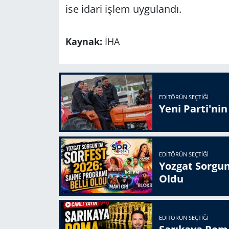
ise idari işlem uygulandı.
Kaynak:
İHA
EDITÖRÜN SEÇTIĞI
Yeni Parti'ni
EDITÖRÜN SEÇTIĞI
Yozgat Sorgun
Oldu
EDITÖRÜN SEÇTIĞI