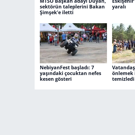
MTSO Başkan adayı Duyan,
Eskişehir'
sektörün taleplerini Bakan
yaralı
Şimşek'e iletti
NebiyanFest başladı: 7
Vatandaşl
yaşındaki çocuktan nefes
önlemek 
kesen gösteri
temizledi