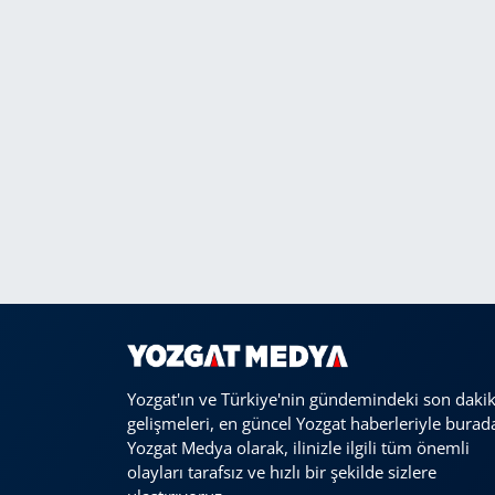
Yozgat'ın ve Türkiye'nin gündemindeki son daki
gelişmeleri, en güncel Yozgat haberleriyle burad
Yozgat Medya olarak, ilinizle ilgili tüm önemli
olayları tarafsız ve hızlı bir şekilde sizlere