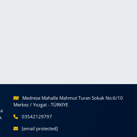
Medrese Mahalle Mahmut Turan Sokak No:6/10
Merkez / Yozgat - TÜRKİYE
ka
03542129797
a.
[email protected]