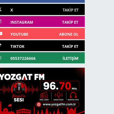
X
TAKIP ET
INSTAGRAM
TAKIP ET
YOUTUBE
ABONE OL
TIKTOK
TAKIP ET
05537226666
İLETIŞIM