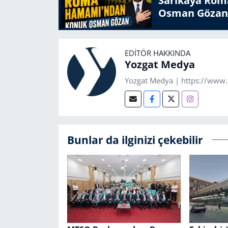
Sarıkaya Rom
Osman Gözan
EDITÖR HAKKINDA
Yozgat Medya
Yozgat Medya | https://www
Bunlar da ilginizi çekebilir