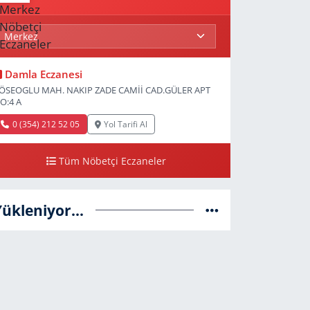
Damla Eczanesi
ÖSEOGLU MAH. NAKIP ZADE CAMİİ CAD.GÜLER APT
O:4 A
0 (354) 212 52 05
Yol Tarifi Al
Tüm Nöbetçi Eczaneler
Yükleniyor...