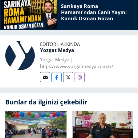
Sarıkaya Roma
Hamamı'ndan Canlı Yayın:
Konuk Osman Gözan
EDITÖR HAKKINDA
Yozgat Medya
Yozgat Medya |
https://www.yozgatmedya.com.tr/
Bunlar da ilginizi çekebilir