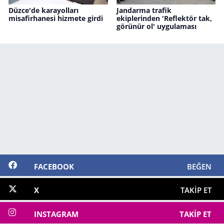
Düzce'de karayolları
Jandarma trafik
misafirhanesi hizmete girdi
ekiplerinden 'Reflektör tak,
görünür ol' uygulaması
FACEBOOK
BEĞEN
X
TAKIP ET
INSTAGRAM
TAKIP ET