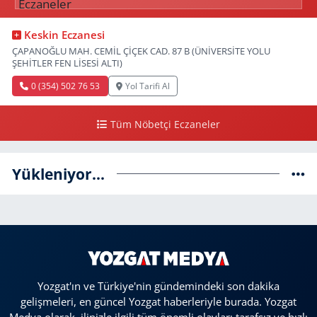
Keskin Eczanesi
ÇAPANOĞLU MAH. CEMİL ÇİÇEK CAD. 87 B (ÜNİVERSİTE YOLU
ŞEHİTLER FEN LİSESİ ALTI)
0 (354) 502 76 53
Yol Tarifi Al
Tüm Nöbetçi Eczaneler
Yükleniyor...
Yozgat'ın ve Türkiye'nin gündemindeki son dakika
gelişmeleri, en güncel Yozgat haberleriyle burada. Yozgat