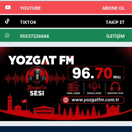
YOUTUBE
ABONE OL
TIKTOK
TAKIP ET
05537226666
İLETIŞIM