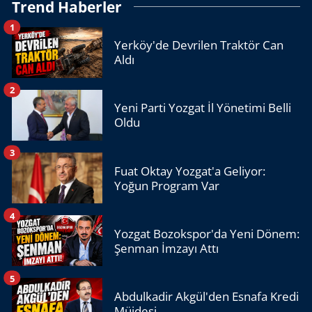
Trend Haberler
1
Yerköy'de Devrilen Traktör Can
Aldı
2
Yeni Parti Yozgat İl Yönetimi Belli
Oldu
3
Fuat Oktay Yozgat'a Geliyor:
Yoğun Program Var
4
Yozgat Bozokspor'da Yeni Dönem:
Şenman İmzayı Attı
5
Abdulkadir Akgül'den Esnafa Kredi
Müjdesi