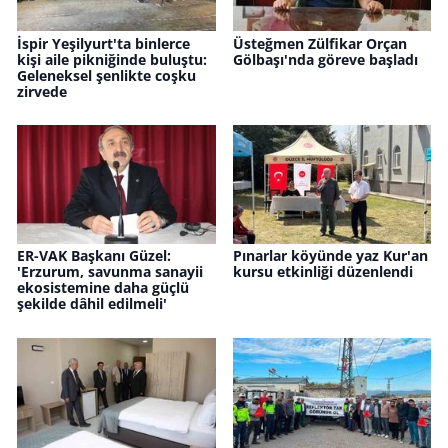
İspir Yeşilyurt'ta binlerce
Üsteğmen Zülfikar Orçan
kişi aile pikniğinde buluştu:
Gölbaşı'nda göreve başladı
Geleneksel şenlikte coşku
zirvede
ER-VAK Başkanı Güzel:
Pınarlar köyünde yaz Kur'an
'Erzurum, savunma sanayii
kursu etkinliği düzenlendi
ekosistemine daha güçlü
şekilde dâhil edilmeli'