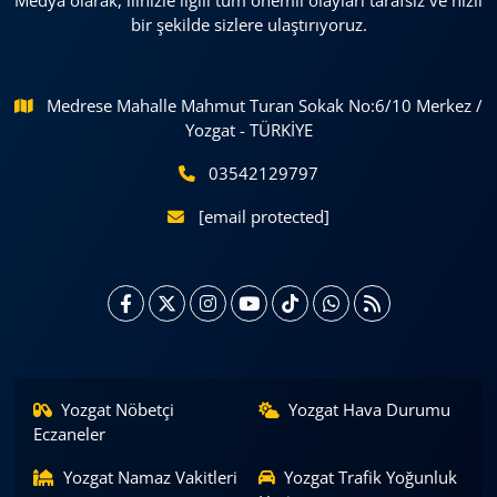
Medya olarak, ilinizle ilgili tüm önemli olayları tarafsız ve hızlı
bir şekilde sizlere ulaştırıyoruz.
Medrese Mahalle Mahmut Turan Sokak No:6/10 Merkez /
Yozgat - TÜRKİYE
03542129797
[email protected]
Yozgat Nöbetçi
Yozgat Hava Durumu
Eczaneler
Yozgat Namaz Vakitleri
Yozgat Trafik Yoğunluk