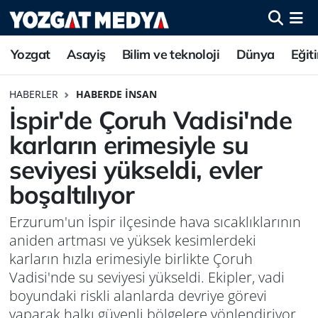
Yozgat
Asayiş
Bilim ve teknoloji
Dünya
Eğit
HABERLER
HABERDE İNSAN
İspir'de Çoruh Vadisi'nde
karların erimesiyle su
seviyesi yükseldi, evler
boşaltılıyor
Erzurum'un İspir ilçesinde hava sıcaklıklarının
aniden artması ve yüksek kesimlerdeki
karların hızla erimesiyle birlikte Çoruh
Vadisi'nde su seviyesi yükseldi. Ekipler, vadi
boyundaki riskli alanlarda devriye görevi
yaparak halkı güvenli bölgelere yönlendiriyor.