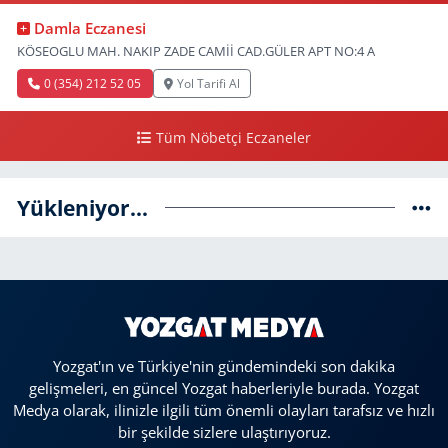
Damla Eczanesi
KÖSEOGLU MAH. NAKIP ZADE CAMİİ CAD.GÜLER APT NO:4 A
0 (354) 212 52 05
Yol Tarifi Al
Tüm Nöbetçi Eczaneler
Yükleniyor...
Yozgat'ın ve Türkiye'nin gündemindeki son dakika
gelişmeleri, en güncel Yozgat haberleriyle burada. Yozgat
Medya olarak, ilinizle ilgili tüm önemli olayları tarafsız ve hızlı
bir şekilde sizlere ulaştırıyoruz.