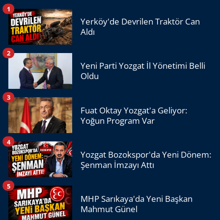
1
Yerköy'de Devrilen Traktör Can
Aldı
2
Yeni Parti Yozgat İl Yönetimi Belli
Oldu
3
Fuat Oktay Yozgat'a Geliyor:
Yoğun Program Var
4
Yozgat Bozokspor'da Yeni Dönem:
Şenman İmzayı Attı
5
MHP Sarıkaya'da Yeni Başkan
Mahmut Günel