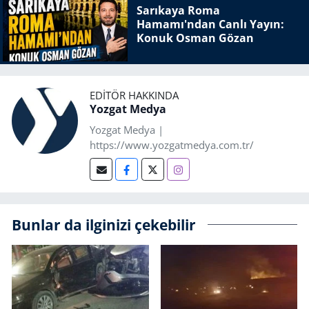
Sarıkaya Roma
Hamamı'ndan Canlı Yayın:
Konuk Osman Gözan
EDITÖR HAKKINDA
Yozgat Medya
Yozgat Medya |
https://www.yozgatmedya.com.tr/
Bunlar da ilginizi çekebilir