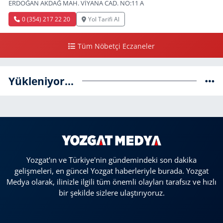
ERDOĞAN AKDAĞ MAH. VİYANA CAD. NO:11 A
0 (354) 217 22 20
Yol Tarifi Al
Tüm Nöbetçi Eczaneler
Yükleniyor...
Yozgat'ın ve Türkiye'nin gündemindeki son dakika
gelişmeleri, en güncel Yozgat haberleriyle burada. Yozgat
Medya olarak, ilinizle ilgili tüm önemli olayları tarafsız ve hızlı
bir şekilde sizlere ulaştırıyoruz.