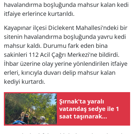
havalandırma boşluğunda mahsur kalan kedi
itfaiye erlerince kurtarıldı.
Kayapınar ilçesi Diclekent Mahallesi'ndeki bir
sitenin havalandırma boşluğunda yavru kedi
mahsur kaldı. Durumu fark eden bina
sakinleri 112 Acil Çağrı Merkezi'ne bildirdi.
İhbar üzerine olay yerine yönlendirilen itfaiye
erleri, kırıcıyla duvarı delip mahsur kalan
kediyi kurtardı.
Şırnak'ta yaralı
vatandaş sedye ile 1
saat taşınarak
ambulansa ulaştırıldı