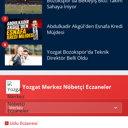
Bozokspor'da Bekleyiş Bitti: Takım
Sahaya İniyor
7
Abdulkadir Akgül'den Esnafa Kredi
Müjdesi
8
Yozgat Bozokspor'da Teknik
Direktör Belli Oldu
Yozgat Merkez Nöbetçi Eczaneler
Uslu Eczanesi