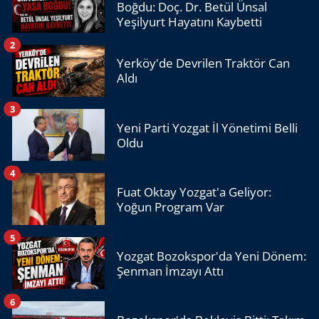
Boğdu: Doç. Dr. Betül Ünsal
Yeşilyurt Hayatını Kaybetti
2
Yerköy'de Devrilen Traktör Can
Aldı
3
Yeni Parti Yozgat İl Yönetimi Belli
Oldu
4
Fuat Oktay Yozgat'a Geliyor:
Yoğun Program Var
5
Yozgat Bozokspor'da Yeni Dönem:
Şenman İmzayı Attı
6