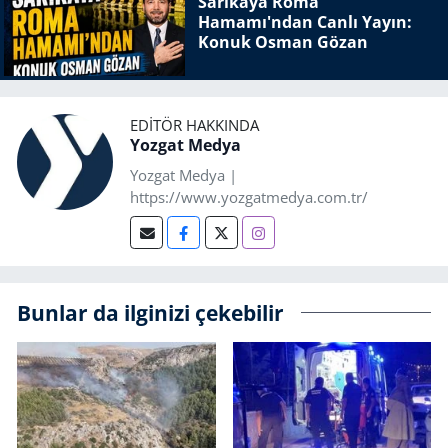
Sarıkaya Roma
Hamamı'ndan Canlı Yayın:
Konuk Osman Gözan
EDITÖR HAKKINDA
Yozgat Medya
Yozgat Medya |
https://www.yozgatmedya.com.tr/
Bunlar da ilginizi çekebilir