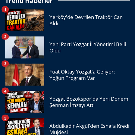
Trend Haberler
1
Yerköy'de Devrilen Traktör Can
Aldı
2
Yeni Parti Yozgat İl Yönetimi Belli
Oldu
3
Fuat Oktay Yozgat'a Geliyor:
Yoğun Program Var
4
Yozgat Bozokspor'da Yeni Dönem:
Şenman İmzayı Attı
5
Abdulkadir Akgül'den Esnafa Kredi
Müjdesi