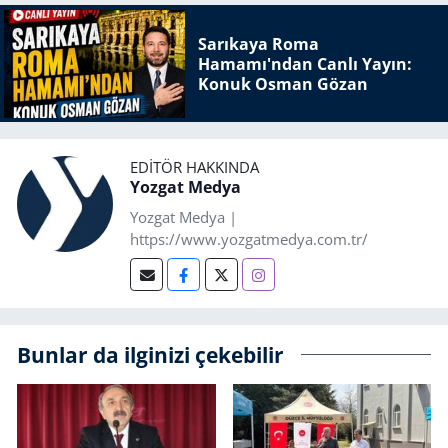
Sarıkaya Roma
Hamamı'ndan Canlı Yayın:
Konuk Osman Gözan
EDITÖR HAKKINDA
Yozgat Medya
Yozgat Medya |
https://www.yozgatmedya.com.tr/
Bunlar da ilginizi çekebilir