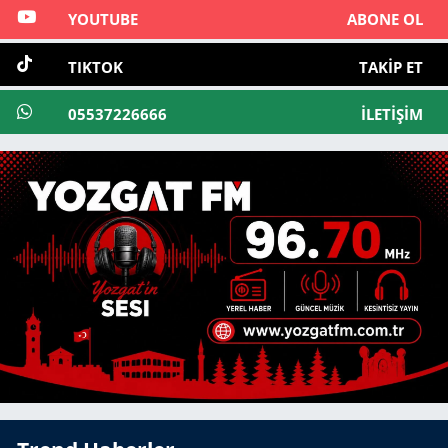
YOUTUBE
ABONE OL
TIKTOK
TAKIP ET
05537226666
İLETIŞIM