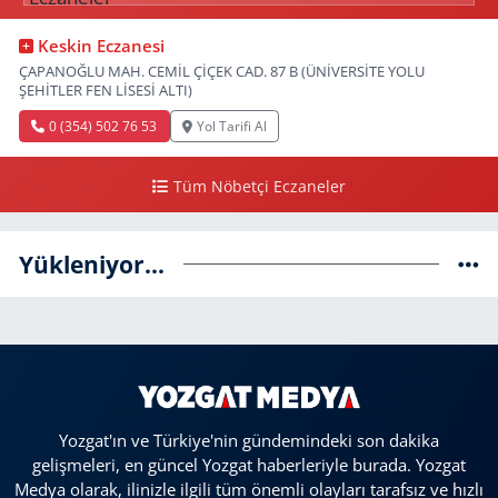
Keskin Eczanesi
ÇAPANOĞLU MAH. CEMİL ÇİÇEK CAD. 87 B (ÜNİVERSİTE YOLU
ŞEHİTLER FEN LİSESİ ALTI)
0 (354) 502 76 53
Yol Tarifi Al
Tüm Nöbetçi Eczaneler
Yükleniyor...
Yozgat'ın ve Türkiye'nin gündemindeki son dakika
gelişmeleri, en güncel Yozgat haberleriyle burada. Yozgat
Medya olarak, ilinizle ilgili tüm önemli olayları tarafsız ve hızlı