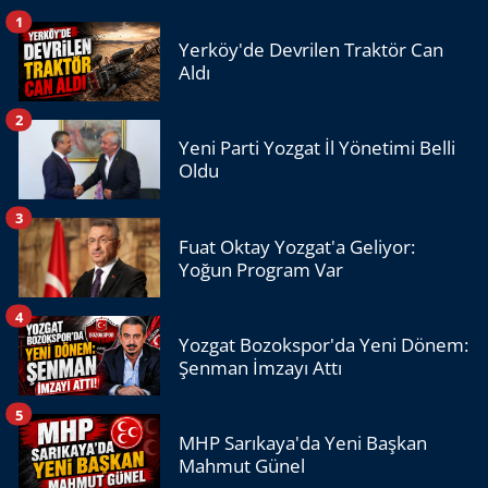
1
Yerköy'de Devrilen Traktör Can
Aldı
2
Yeni Parti Yozgat İl Yönetimi Belli
Oldu
3
Fuat Oktay Yozgat'a Geliyor:
Yoğun Program Var
4
Yozgat Bozokspor'da Yeni Dönem:
Şenman İmzayı Attı
5
MHP Sarıkaya'da Yeni Başkan
Mahmut Günel