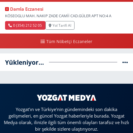
Damla Eczanesi
KÖSEOGLU MAH. NAKIP ZADE CAMİİ CAD.GÜLER APT NO:4 A
0 (354) 212 52 05
Yol Tarifi Al
Tüm Nöbetçi Eczaneler
Yükleniyor...
Yozgat'ın ve Türkiye'nin gündemindeki son dakika
gelişmeleri, en güncel Yozgat haberleriyle burada. Yozgat
Medya olarak, ilinizle ilgili tüm önemli olayları tarafsız ve hızlı
bir şekilde sizlere ulaştırıyoruz.