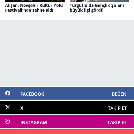
Alişan, Nevşehir Kültür Yolu
Turgutlu'da Gençlik Şöleni
Festivali'nde sahne aldı
büyük ilgi gördü
FACEBOOK
BEĞEN
X
TAKIP ET
INSTAGRAM
TAKIP ET