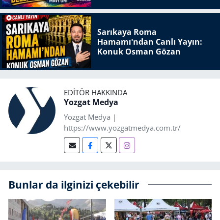
Sarıkaya Roma
Hamamı'ndan Canlı Yayın:
Konuk Osman Gözan
EDITÖR HAKKINDA
Yozgat Medya
Yozgat Medya |
https://www.yozgatmedya.com.tr/
Bunlar da ilginizi çekebilir