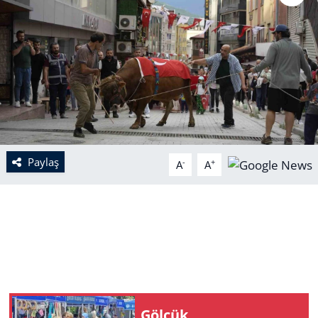
Paylaş
-
+
A
A
Gölcük