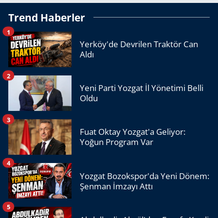
Trend Haberler
1
Yerköy'de Devrilen Traktör Can
Aldı
2
Yeni Parti Yozgat İl Yönetimi Belli
Oldu
3
Fuat Oktay Yozgat'a Geliyor:
Yoğun Program Var
4
Yozgat Bozokspor'da Yeni Dönem:
Şenman İmzayı Attı
5