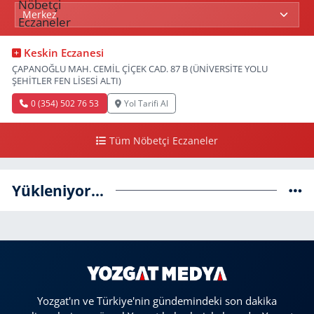
Keskin Eczanesi
ÇAPANOĞLU MAH. CEMİL ÇİÇEK CAD. 87 B (ÜNİVERSİTE YOLU
ŞEHİTLER FEN LİSESİ ALTI)
0 (354) 502 76 53
Yol Tarifi Al
Tüm Nöbetçi Eczaneler
Yükleniyor...
Yozgat'ın ve Türkiye'nin gündemindeki son dakika