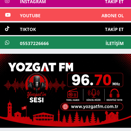
INSTAGRAM
TAKIP ET
YOUTUBE
ABONE OL
TIKTOK
TAKIP ET
05537226666
İLETIŞIM