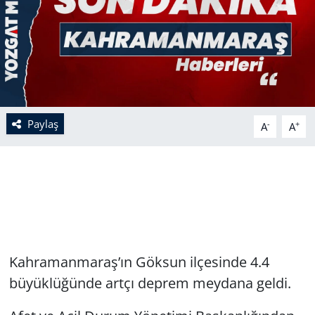
Paylaş
-
+
A
A
Kahramanmaraş’ın Göksun ilçesinde 4.4
büyüklüğünde artçı deprem meydana geldi.