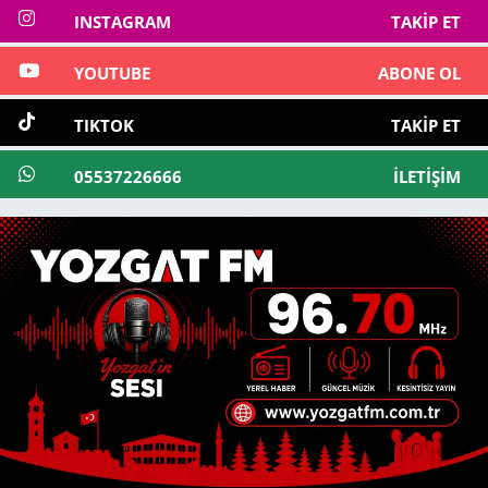
INSTAGRAM
TAKIP ET
YOUTUBE
ABONE OL
TIKTOK
TAKIP ET
05537226666
İLETIŞIM