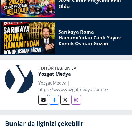
2026: Sahne Programı Belli
Oldu
Sarıkaya Roma
Hamamı'ndan Canlı Yayın:
Konuk Osman Gözan
EDITÖR HAKKINDA
Yozgat Medya
Yozgat Medya |
https://www.yozgatmedya.com.tr/
Bunlar da ilginizi çekebilir