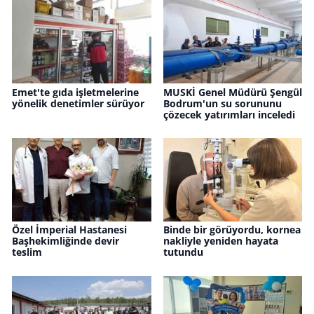
Emet'te gıda işletmelerine
MUSKİ Genel Müdürü Şengül
yönelik denetimler sürüyor
Bodrum'un su sorununu
çözecek yatırımları inceledi
Özel İmperial Hastanesi
Binde bir görüyordu, kornea
Başhekimliğinde devir
nakliyle yeniden hayata
teslim
tutundu