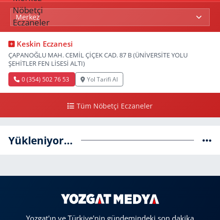
Keskin Eczanesi
ÇAPANOĞLU MAH. CEMİL ÇİÇEK CAD. 87 B (ÜNİVERSİTE YOLU
ŞEHİTLER FEN LİSESİ ALTI)
0 (354) 502 76 53
Yol Tarifi Al
Tüm Nöbetçi Eczaneler
Yükleniyor...
Yozgat'ın ve Türkiye'nin gündemindeki son dakika