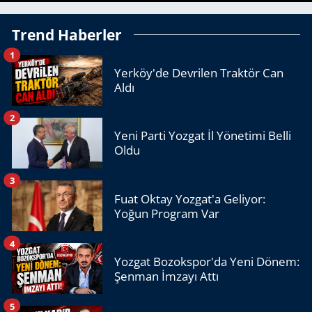
Trend Haberler
1
Yerköy'de Devrilen Traktör Can
Aldı
2
Yeni Parti Yozgat İl Yönetimi Belli
Oldu
3
Fuat Oktay Yozgat'a Geliyor:
Yoğun Program Var
4
Yozgat Bozokspor'da Yeni Dönem:
Şenman İmzayı Attı
5