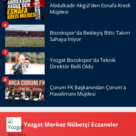
Abdulkadir Akgül'den Esnafa Kredi
Müjdesi
6
Bozokspor'da Bekleyiş Bitti: Takım
Sahaya İniyor
7
Yozgat Bozokspor'da Teknik
Direktör Belli Oldu
8
Çorum FK Başkanından Çorum'a
Havalimanı Müjdesi
Yozgat Merkez Nöbetçi Eczaneler