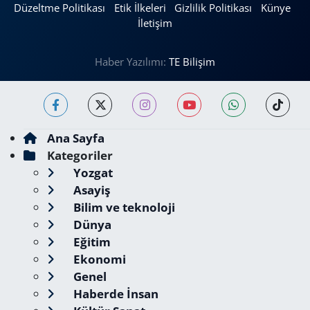
Düzeltme Politikası
Etik İlkeleri
Gizlilik Politikası
Künye
İletişim
Haber Yazılımı:
TE Bilişim
Ana Sayfa
Kategoriler
Yozgat
Asayiş
Bilim ve teknoloji
Dünya
Eğitim
Ekonomi
Genel
Haberde İnsan