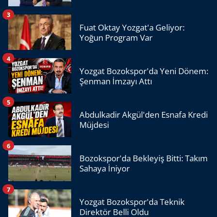
3
Fuat Oktay Yozgat'a Geliyor:
Yoğun Program Var
4
Yozgat Bozokspor'da Yeni Dönem:
Şenman İmzayı Attı
5
Abdulkadir Akgül'den Esnafa Kredi
Müjdesi
6
Bozokspor'da Bekleyiş Bitti: Takım
Sahaya İniyor
7
Yozgat Bozokspor'da Teknik
Direktör Belli Oldu