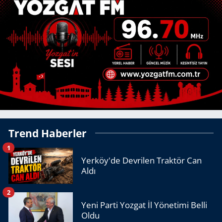
Trend Haberler
1
Yerköy'de Devrilen Traktör Can
Aldı
2
Yeni Parti Yozgat İl Yönetimi Belli
Oldu