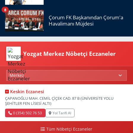
8
Çorum FK Başkanından Çorum'a
Havalimanı Müjdesi
Yozgat Merkez Nöbetçi Eczaneler
Keskin Eczanesi
ÇAPANOĞLU MAH. CEMİL ÇİÇEK CAD. 87 B (ÜNİVERSİTE YOLU
ŞEHİTLER FEN LİSESİ ALTI)
0 (354) 502 76 53
Yol Tarifi Al
Tüm Nöbetçi Eczaneler