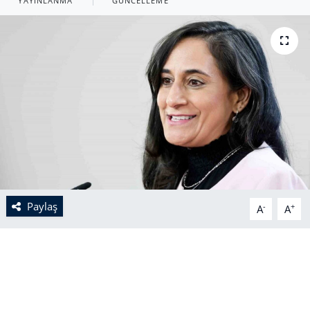
YAYINLANMA
GÜNCELLEME
Paylaş
-
+
A
A