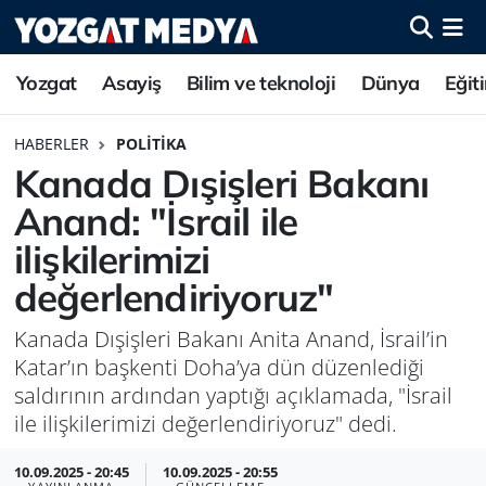
Yozgat
Asayiş
Bilim ve teknoloji
Dünya
Eğit
HABERLER
POLITIKA
Kanada Dışişleri Bakanı
Anand: "İsrail ile
ilişkilerimizi
değerlendiriyoruz"
Kanada Dışişleri Bakanı Anita Anand, İsrail’in
Katar’ın başkenti Doha’ya dün düzenlediği
saldırının ardından yaptığı açıklamada, "İsrail
ile ilişkilerimizi değerlendiriyoruz" dedi.
10.09.2025 - 20:45
10.09.2025 - 20:55