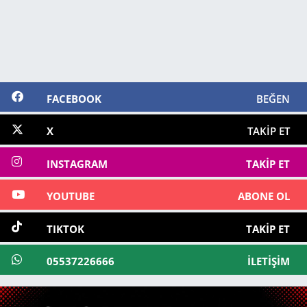
FACEBOOK
BEĞEN
X
TAKIP ET
INSTAGRAM
TAKIP ET
YOUTUBE
ABONE OL
TIKTOK
TAKIP ET
05537226666
İLETIŞIM