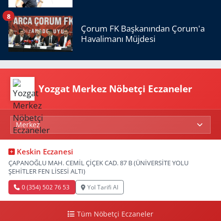
8
Çorum FK Başkanından Çorum'a
Havalimanı Müjdesi
Yozgat Merkez Nöbetçi Eczaneler
Keskin Eczanesi
ÇAPANOĞLU MAH. CEMİL ÇİÇEK CAD. 87 B (ÜNİVERSİTE YOLU
ŞEHİTLER FEN LİSESİ ALTI)
0 (354) 502 76 53
Yol Tarifi Al
Tüm Nöbetçi Eczaneler