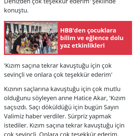
Denizden çok teşekkür ederim' şeklinde
konuştu.
HBB'den çocuklara
bilim ve eğlence dolu
yaz etkinlikleri
'Kızım saçına tekrar kavuştuğu için çok
sevinçli ve onlara çok teşekkür ederim'
Kızının saçlarına kavuştuğu için çok mutlu
olduğunu söyleyen anne Hatice Akar, 'Kızım
saçsızdı. Saçı döküldüğü için bugün Sayın
Valimiz haber verdiler. Sürpriz yapmak
istediler. Kızım saçına tekrar kavuştuğu için
çok sevinçli. Onlara çok teşekkür ederim.