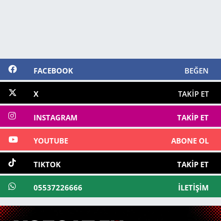
FACEBOOK
BEĞEN
X
TAKIP ET
INSTAGRAM
TAKIP ET
YOUTUBE
ABONE OL
TIKTOK
TAKIP ET
05537226666
İLETIŞIM