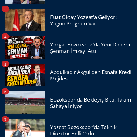
3
Fuat Oktay Yozgat'a Geliyor:
Yoğun Program Var
4
Yozgat Bozokspor'da Yeni Dönem:
Şenman İmzayı Attı
5
Abdulkadir Akgül'den Esnafa Kredi
Müjdesi
6
Bozokspor'da Bekleyiş Bitti: Takım
Sahaya İniyor
7
Yozgat Bozokspor'da Teknik
Direktör Belli Oldu