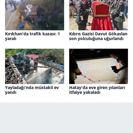
Kırıkhan'da trafik kazası: 1
Kıbrıs Gazisi Davut Gökaslan
yaralı
son yolculuğuna uğurlandı
Yayladağı'nda müstakil ev
Hatay'da eve giren yılanları
yandı
itfaiye yakaladı