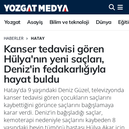
Yozgat
Asayiş
Bilim ve teknoloji
Dünya
Eğit
HABERLER
HATAY
Kanser tedavisi gören
Hülya'nın yeni saçları,
Deniz'in fedakarlığıyla
hayat buldu
Hatay'da 9 yaşındaki Deniz Güzel, televizyonda
kanser tedavisi gören çocukların saçlarını
kaybettiğini görünce saçlarını bağışlamaya
karar verdi. Deniz'in bağışladığı saçlar,
kemoterapi nedeniyle saçlarını kaybeden 8
yaşındaki beyin tümörü hastası Hülya Akar için