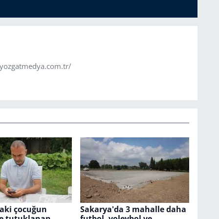
.yozgatmedya.com.tr/
daki çocuğun
Sakarya'da 3 mahalle daha
 tutuklanan
futbol, voleybol ve