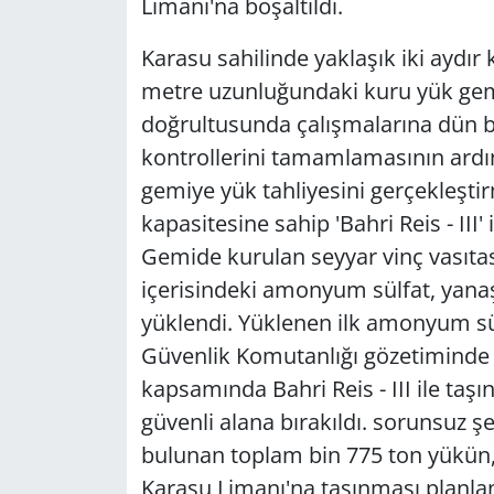
Limanı'na boşaltıldı.
Karasu sahilinde yaklaşık iki aydı
metre uzunluğundaki kuru yük gemi
doğrultusunda çalışmalarına dün b
kontrollerini tamamlamasının ardı
gemiye yük tahliyesini gerçekleşt
kapasitesine sahip 'Bahri Reis - III
Gemide kurulan seyyar vinç vasıtas
içerisindeki amonyum sülfat, yanaşa
yüklendi. Yüklenen ilk amonyum sü
Güvenlik Komutanlığı gözetiminde 
kapsamında Bahri Reis - III ile taşı
güvenli alana bırakıldı. sorunsuz şe
bulunan toplam bin 775 ton yükün, 
Karasu Limanı'na taşınması planlan