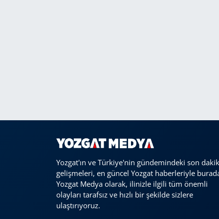
Yozgat'ın ve Türkiye'nin gündemindeki son daki
gelişmeleri, en güncel Yozgat haberleriyle burad
Yozgat Medya olarak, ilinizle ilgili tüm önemli
olayları tarafsız ve hızlı bir şekilde sizlere
ulaştırıyoruz.