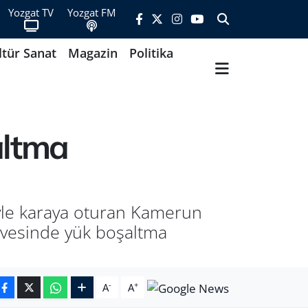
Yozgat TV
Yozgat FM
ltür Sanat
Magazin
Politika
altma
iyle karaya oturan Kamerun
çevesinde yük boşaltma
-
+
A
A