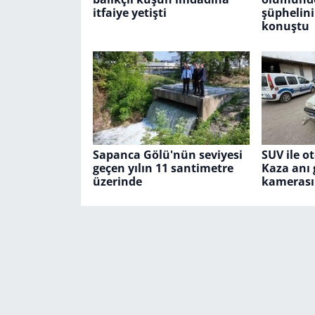
itfaiye yetişti
şüphelini
konuştu
Sapanca Gölü'nün seviyesi
SUV ile o
geçen yılın 11 santimetre
Kaza anı 
üzerinde
kamerası