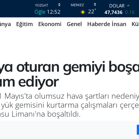
DOLAR
°
22
Öğle
12:52
47,7436
0.18
EURO
ünya
Eğitim
Ekonomi
Genel
Haberde İnsan
Kü
55,2510
0.32
STERLİN
64,4811
0.38
GRAM ALTIN
6660.55
0.03
BİST100
ya oturan gemiyi boş
13.779
-14
BITCOIN
am ediyor
64.959,79
1.11
 1 Mayıs'ta olumsuz hava şartları neden
u yük gemisini kurtarma çalışmaları çer
asu Limanı'na boşaltıldı.