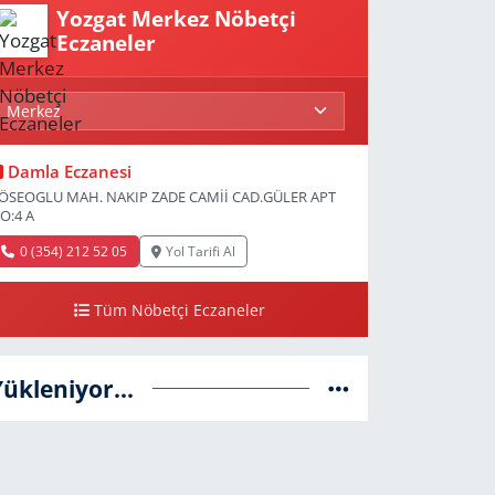
Yozgat Merkez Nöbetçi
Eczaneler
Damla Eczanesi
ÖSEOGLU MAH. NAKIP ZADE CAMİİ CAD.GÜLER APT
O:4 A
0 (354) 212 52 05
Yol Tarifi Al
Tüm Nöbetçi Eczaneler
Yükleniyor...