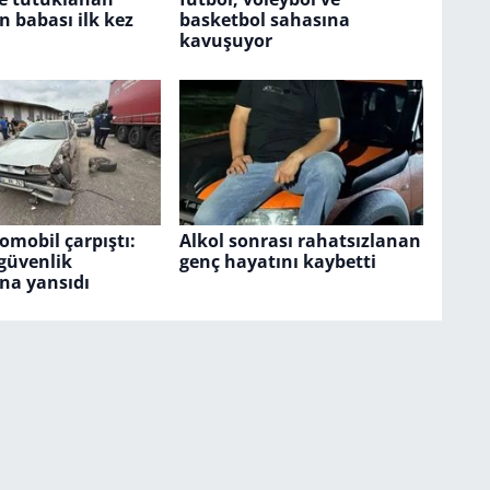
n babası ilk kez
basketbol sahasına
kavuşuyor
tomobil çarpıştı:
Alkol sonrası rahatsızlanan
güvenlik
genç hayatını kaybetti
na yansıdı