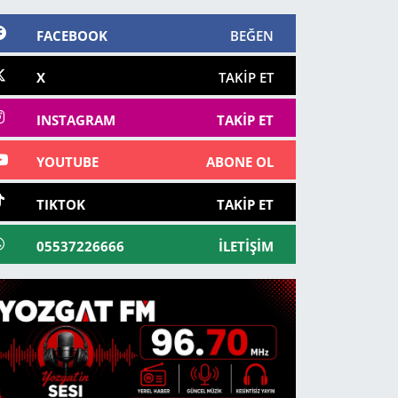
FACEBOOK
BEĞEN
X
TAKIP ET
INSTAGRAM
TAKIP ET
YOUTUBE
ABONE OL
TIKTOK
TAKIP ET
05537226666
İLETIŞIM