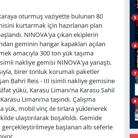
r karaya oturmuş vaziyette bulunan 80
5
sini kurtarmak için hazırlanan plan
aşlandı. NINOVA'ya çıkan ekiplerin
ndan geminin hangar kapakları açılan
6
irmek amacıyla 300 ton yük taşıma
' isimli nakliye gemisi NINOVA'ya yanaştı.
ıyla, birer tonluk korumalı paketler
7
n Bahri Reis - III isimli nakliye gemisine
lfat yükü, Karasu Limanı'na Karasu Sahil
Karasu Limanı'na taşındı. Çalışma
8
na yük, mobil vinç ile tırlara yüklenerek
kilde ulaştırılarak boşaltıldı. Gemide
gerçekleştirilmeye başlanan altı seferle
ıyor.