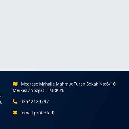
Medrese Mahalle Mahmut Turan Sokak No:6/10
Merkez / Yozgat - TÜRKİYE
ka
03542129797
a.
[email protected]