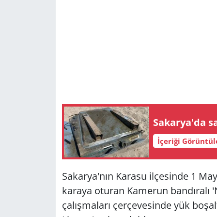
Sakarya'da s
İçeriği Görüntü
Sakarya'nın Karasu ilçesinde 1 May
karaya oturan Kamerun bandıralı '
çalışmaları çerçevesinde yük boşal