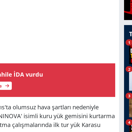
1
2
ahile İDA vurdu
le
3
ıs'ta olumsuz hava şartları nedeniyle
NINOVA' isimli kuru yük gemisini kurtarma
4
tma çalışmalarında ilk tur yük Karasu