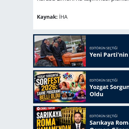
Kaynak:
İHA
EDITÖRÜN SEÇTIĞI
Yeni Parti'ni
EDITÖRÜN SEÇTIĞI
Yozgat Sorgun
Oldu
EDITÖRÜN SEÇTIĞI
Sarıkaya Rom