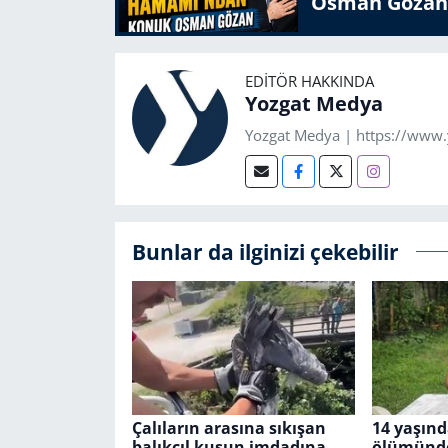
Osman Gözan
EDITÖR HAKKINDA
Yozgat Medya
Yozgat Medya | https://www
Bunlar da ilginizi çekebilir
Çalıların arasına sıkışan
14 yaşın
balıkçıl kuşun imdadına
ölümünde