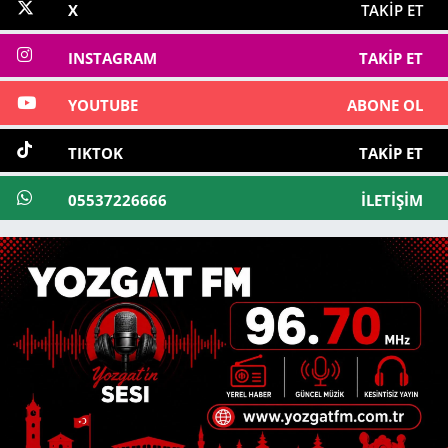
X
TAKIP ET
INSTAGRAM
TAKIP ET
YOUTUBE
ABONE OL
TIKTOK
TAKIP ET
05537226666
İLETIŞIM