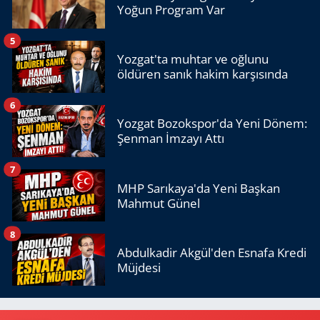
Yoğun Program Var
5
Yozgat'ta muhtar ve oğlunu
öldüren sanık hakim karşısında
6
Yozgat Bozokspor'da Yeni Dönem:
Şenman İmzayı Attı
7
MHP Sarıkaya'da Yeni Başkan
Mahmut Günel
8
Abdulkadir Akgül'den Esnafa Kredi
Müjdesi