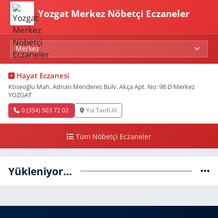
Yozgat Merkez Nöbetçi Eczaneler
Hayat Eczanesi
Köseoğlu Mah. Adnan Menderes Bulv. Akça Apt. No: 98 D Merkez
YOZGAT
0 (354) 503 72 02
Yol Tarifi Al
Tüm Nöbetçi Eczaneler
Yükleniyor...