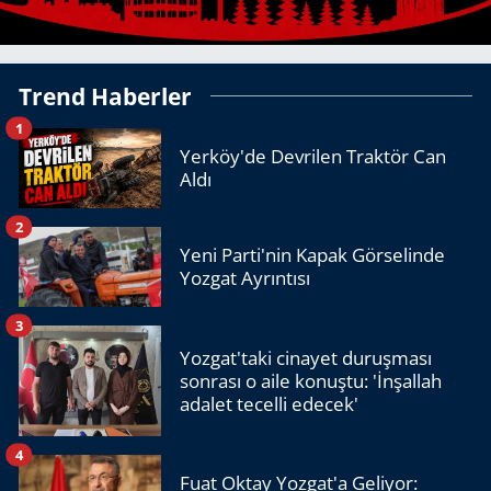
Trend Haberler
1
Yerköy'de Devrilen Traktör Can
Aldı
2
Yeni Parti'nin Kapak Görselinde
Yozgat Ayrıntısı
3
Yozgat'taki cinayet duruşması
sonrası o aile konuştu: 'İnşallah
adalet tecelli edecek'
4
Fuat Oktay Yozgat'a Geliyor: