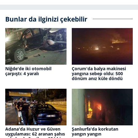
Bunlar da ilginizi çekebilir
Niğde'de iki otomobil
Çorum'da balya makinesi
çarpıştı: 4 yaralı
yangına sebep oldu: 500
dönüm anız küle döndü
Adana'da Huzur ve Güven
Şanlıurfa'da korkutan
uygulaması: 62 aranan şahıs
yangın yangın