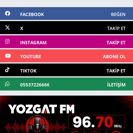
FACEBOOK
BEĞEN
X
TAKIP ET
INSTAGRAM
TAKIP ET
YOUTUBE
ABONE OL
TIKTOK
TAKIP ET
05537226666
İLETIŞIM