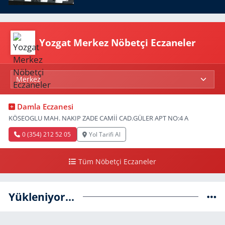
Yozgat Merkez Nöbetçi Eczaneler
Damla Eczanesi
KÖSEOGLU MAH. NAKIP ZADE CAMİİ CAD.GÜLER APT NO:4 A
0 (354) 212 52 05
Yol Tarifi Al
Tüm Nöbetçi Eczaneler
Yükleniyor...