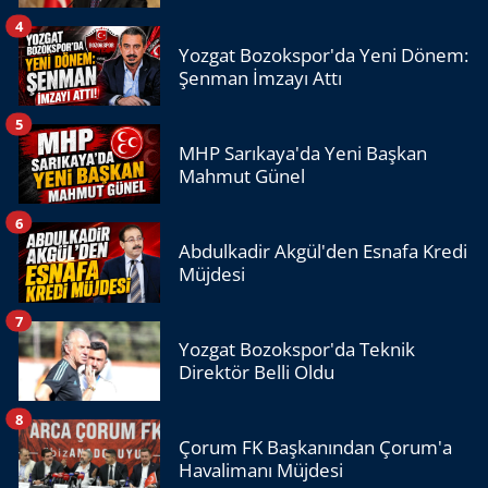
4
Yozgat Bozokspor'da Yeni Dönem:
Şenman İmzayı Attı
5
MHP Sarıkaya'da Yeni Başkan
Mahmut Günel
6
Abdulkadir Akgül'den Esnafa Kredi
Müjdesi
7
Yozgat Bozokspor'da Teknik
Direktör Belli Oldu
8
Çorum FK Başkanından Çorum'a
Havalimanı Müjdesi