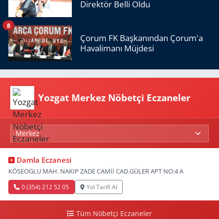
Direktör Belli Oldu
8
Çorum FK Başkanından Çorum'a
Havalimanı Müjdesi
Yozgat Merkez Nöbetçi Eczaneler
Damla Eczanesi
KÖSEOGLU MAH. NAKIP ZADE CAMİİ CAD.GÜLER APT NO:4 A
0 (354) 212 52 05
Yol Tarifi Al
Tüm Nöbetçi Eczaneler