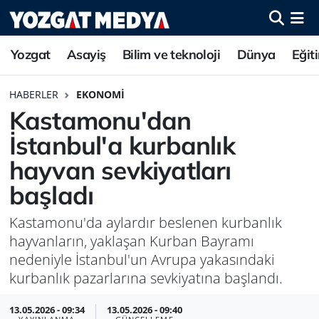
Yozgat
Asayiş
Bilim ve teknoloji
Dünya
Eğit
HABERLER
EKONOMI
Kastamonu'dan
İstanbul'a kurbanlık
hayvan sevkiyatları
başladı
Kastamonu'da aylardır beslenen kurbanlık
hayvanların, yaklaşan Kurban Bayramı
nedeniyle İstanbul'un Avrupa yakasındaki
kurbanlık pazarlarına sevkiyatına başlandı.
13.05.2026 - 09:34
13.05.2026 - 09:40