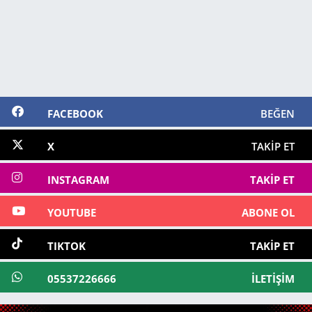
FACEBOOK
BEĞEN
X
TAKIP ET
INSTAGRAM
TAKIP ET
YOUTUBE
ABONE OL
TIKTOK
TAKIP ET
05537226666
İLETIŞIM