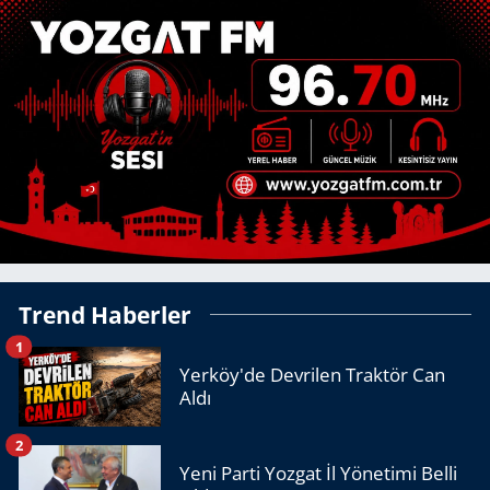
Trend Haberler
1
Yerköy'de Devrilen Traktör Can
Aldı
2
Yeni Parti Yozgat İl Yönetimi Belli