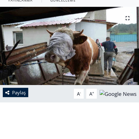
YAYINLANMA
GÜNCELLEME
Paylaş
-
+
A
A