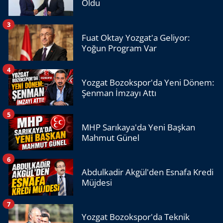
Oldu
3
Fuat Oktay Yozgat'a Geliyor:
Yoğun Program Var
4
Yozgat Bozokspor'da Yeni Dönem:
Şenman İmzayı Attı
5
MHP Sarıkaya'da Yeni Başkan
Mahmut Günel
6
Abdulkadir Akgül'den Esnafa Kredi
Müjdesi
7
Yozgat Bozokspor'da Teknik