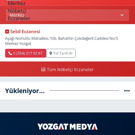
Sebil Eczanesi
Aşağı Nohutlu Mahallesi, Yzb. Bahattin Çokdeğerli Caddesi No:5
Merkez Yozgat
0 (354) 217 62 67
Yol Tarifi Al
Tüm Nöbetçi Eczaneler
Yükleniyor...