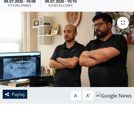
09.07.2026 - 10:08
09.07.2026 - 10:10
YAYINLANMA
GÜNCELLEME
Paylaş
-
+
A
A