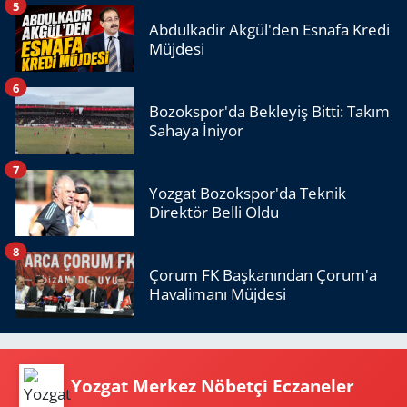
5
Abdulkadir Akgül'den Esnafa Kredi
Müjdesi
6
Bozokspor'da Bekleyiş Bitti: Takım
Sahaya İniyor
7
Yozgat Bozokspor'da Teknik
Direktör Belli Oldu
8
Çorum FK Başkanından Çorum'a
Havalimanı Müjdesi
Yozgat Merkez Nöbetçi Eczaneler