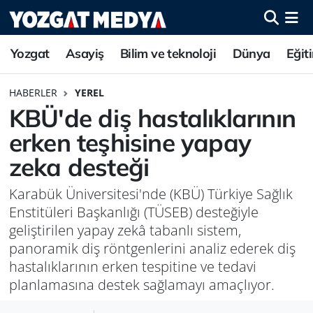
Yozgat
Asayiş
Bilim ve teknoloji
Dünya
Eğit
HABERLER
YEREL
KBÜ'de diş hastalıklarının
erken teşhisine yapay
zeka desteği
Karabük Üniversitesi'nde (KBÜ) Türkiye Sağlık
Enstitüleri Başkanlığı (TÜSEB) desteğiyle
geliştirilen yapay zekâ tabanlı sistem,
panoramik diş röntgenlerini analiz ederek diş
hastalıklarının erken tespitine ve tedavi
planlamasına destek sağlamayı amaçlıyor.