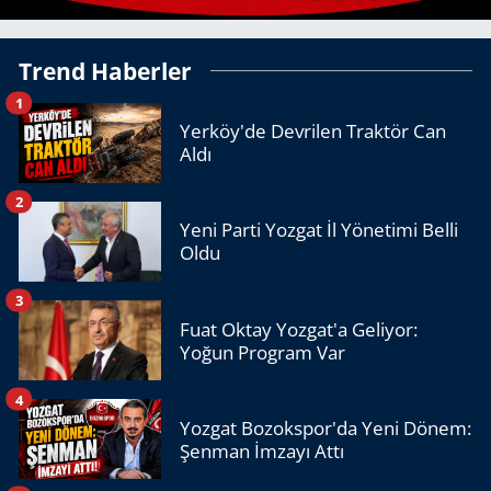
Trend Haberler
1
Yerköy'de Devrilen Traktör Can
Aldı
2
Yeni Parti Yozgat İl Yönetimi Belli
Oldu
3
Fuat Oktay Yozgat'a Geliyor:
Yoğun Program Var
4
Yozgat Bozokspor'da Yeni Dönem:
Şenman İmzayı Attı