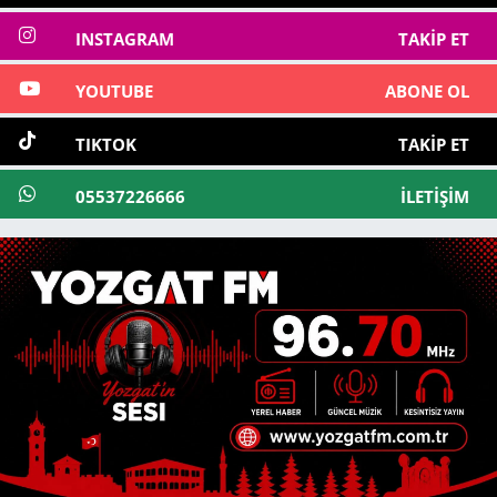
INSTAGRAM
TAKIP ET
YOUTUBE
ABONE OL
TIKTOK
TAKIP ET
05537226666
İLETIŞIM