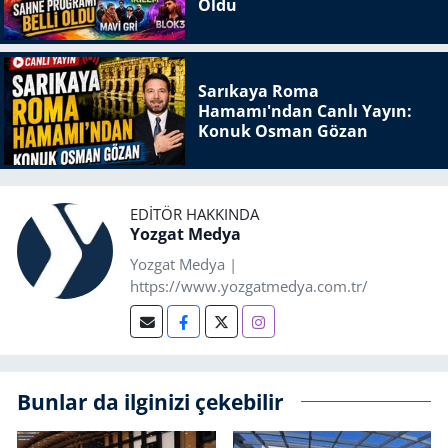
Oldu
Sarıkaya Roma
Hamamı'ndan Canlı Yayın:
Konuk Osman Gözan
EDITÖR HAKKINDA
Yozgat Medya
Yozgat Medya |
https://www.yozgatmedya.com.tr/
Bunlar da ilginizi çekebilir