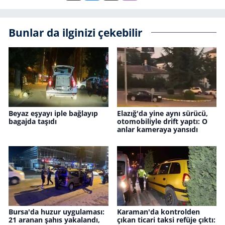
Bunlar da ilginizi çekebilir
Beyaz eşyayı iple bağlayıp
Elazığ'da yine aynı sürücü,
bagajda taşıdı
otomobiliyle drift yaptı: O
anlar kameraya yansıdı
Bursa'da huzur uygulaması:
Karaman'da kontrolden
21 aranan şahıs yakalandı,
çıkan ticari taksi refüje çıktı: