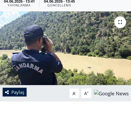
04.06.2026 - 13:41
04.06.2026 - 13:45
YAYINLANMA
GÜNCELLEME
Paylaş
-
+
A
A