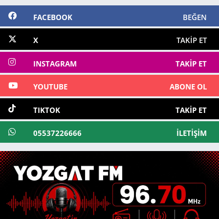
FACEBOOK
BEĞEN
X
TAKIP ET
INSTAGRAM
TAKIP ET
YOUTUBE
ABONE OL
TIKTOK
TAKIP ET
05537226666
İLETIŞIM