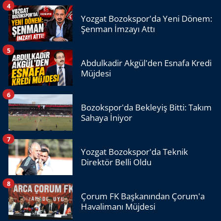
4
Yozgat Bozokspor'da Yeni Dönem:
Şenman İmzayı Attı
5
Abdulkadir Akgül'den Esnafa Kredi
Müjdesi
6
Bozokspor'da Bekleyiş Bitti: Takım
Sahaya İniyor
7
Yozgat Bozokspor'da Teknik
Direktör Belli Oldu
8
Çorum FK Başkanından Çorum'a
Havalimanı Müjdesi