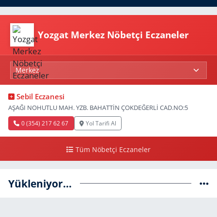
Yozgat Merkez Nöbetçi Eczaneler
Sebil Eczanesi
AŞAĞI NOHUTLU MAH. YZB. BAHATTİN ÇOKDEĞERLİ CAD.NO:5
0 (354) 217 62 67
Yol Tarifi Al
Tüm Nöbetçi Eczaneler
Yükleniyor...