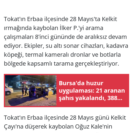
Tokat'ın Erbaa ilçesinde 28 Mayıs'ta Kelkit
ırmağında kaybolan İlker P.'yi arama
çalışmaları 8'inci gününde de aralıksız devam
ediyor. Ekipler, su altı sonar cihazları, kadavra
köpeği, termal kameralı dronlar ve botlarla
bölgede kapsamlı tarama gerçekleştiriyor.
Bursa'da huzur
uygulaması: 21 aranan
şahıs yakalandı, 388
bin TL ceza kesildi
Tokat'ın Erbaa ilçesinde 28 Mayıs günü Kelkit
Çayı'na düşerek kaybolan Oğuz Kale'nin