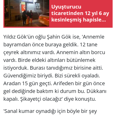
Uyuşturucu
ticaretinden 12 yıl 6 ay
kesinleşmiş hapisle
aranan şahıs
yakalandı
Yıldız Gök'ün oğlu Şahin Gök ise, 'Annemle
bayramdan önce buraya geldik. 12 tane
çeyrek altınımız vardı. Annemin altın borcu
vardı. Birde eldeki altınları bütünlemek
istiyorduk. Burası tanıdığımız birisine aitti.
Güvendiğimiz biriydi. Bizi sürekli oyaladı.
Aradan 15 gün geçti. Arifeden bir gün önce
gel dediğinde baktım ki durum bu. Dükkanı
kapalı. Şikayetçi olacağız' diye konuştu.
'Sanal kumar oynadığı için böyle bir şey