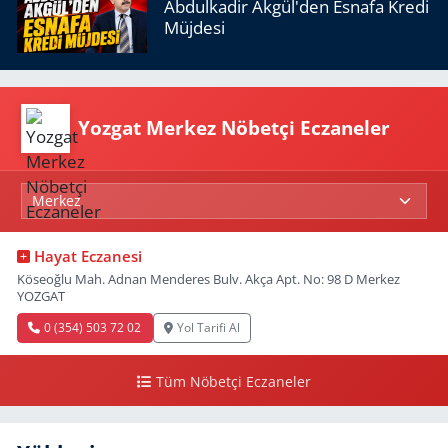
Abdulkadir Akgül'den Esnafa Kredi
Müjdesi
Yozgat Merkez Nöbetçi Eczaneler
Hayat Eczanesi
Köseoğlu Mah. Adnan Menderes Bulv. Akça Apt. No: 98 D Merkez
YOZGAT
0 (354) 503 72 02
Yol Tarifi Al
Tüm Nöbetçi Eczaneler