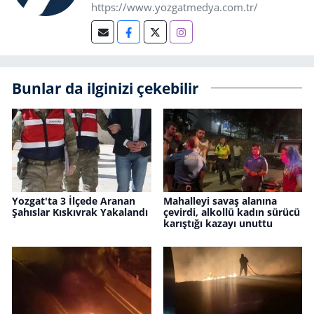
https://www.yozgatmedya.com.tr/
Bunlar da ilginizi çekebilir
Yozgat'ta 3 İlçede Aranan
Mahalleyi savaş alanına
Şahıslar Kıskıvrak Yakalandı
çevirdi, alkollü kadın sürücü
karıştığı kazayı unuttu