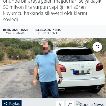
önünde bir araya gelen mağdurlar ise yaklaşık
50 milyon lira vurgun yaptığı ileri süren
kuyumcu hakkında şikayetçi olduklarını
söyledi.
04.06.2026 - 16:23
04.06.2026 - 16:35
YAYINLANMA
GÜNCELLEME
Paylaş
-
+
A
A