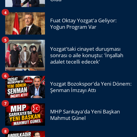
4
Fuat Oktay Yozgat'a Geliyor:
Yoğun Program Var
5
Yozgat'taki cinayet duruşması
sonrası o aile konuştu: 'İnşallah
adalet tecelli edecek'
6
Yozgat Bozokspor'da Yeni Dönem:
Şenman İmzayı Attı
7
MHP Sarıkaya'da Yeni Başkan
Mahmut Günel
8