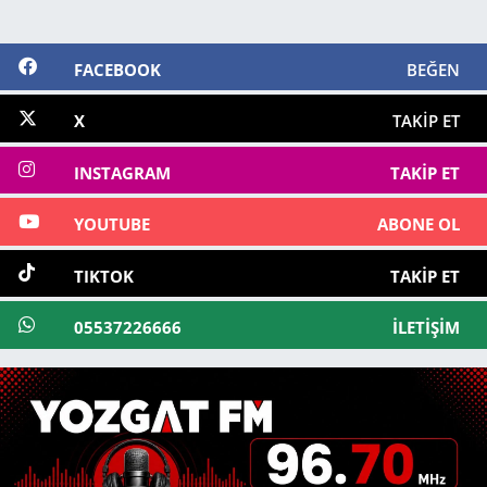
FACEBOOK
BEĞEN
X
TAKIP ET
INSTAGRAM
TAKIP ET
YOUTUBE
ABONE OL
TIKTOK
TAKIP ET
05537226666
İLETIŞIM