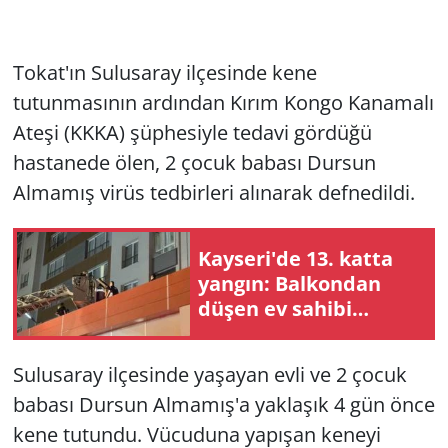
Tokat'ın Sulusaray ilçesinde kene
tutunmasının ardından Kırım Kongo Kanamalı
Ateşi (KKKA) şüphesiyle tedavi gördüğü
hastanede ölen, 2 çocuk babası Dursun
Almamış virüs tedbirleri alınarak defnedildi.
Kayseri'de 13. katta
yangın: Balkondan
düşen ev sahibi
hayatını kaybetti
Sulusaray ilçesinde yaşayan evli ve 2 çocuk
babası Dursun Almamış'a yaklaşık 4 gün önce
kene tutundu. Vücuduna yapışan keneyi