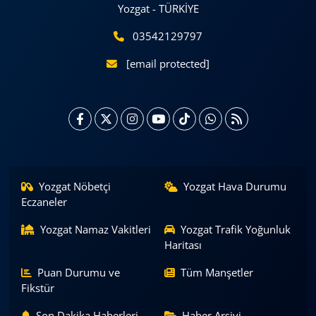
Yozgat - TÜRKİYE
03542129797
[email protected]
Yozgat Nöbetçi
Yozgat Hava Durumu
Eczaneler
Yozgat Namaz Vakitleri
Yozgat Trafik Yoğunluk
Haritası
Puan Durumu ve
Tüm Manşetler
Fikstür
Son Dakika Haberleri
Haber Arşivi