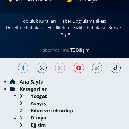
Topluluk Kuralları
Haber Doğrulama İlkesi
Düzeltme Politikası
Etik İlkeleri
Gizlilik Politikası
Künye
İletişim
Haber Yazılımı:
TE Bilişim
Ana Sayfa
Kategoriler
Yozgat
Asayiş
Bilim ve teknoloji
Dünya
Eğitim