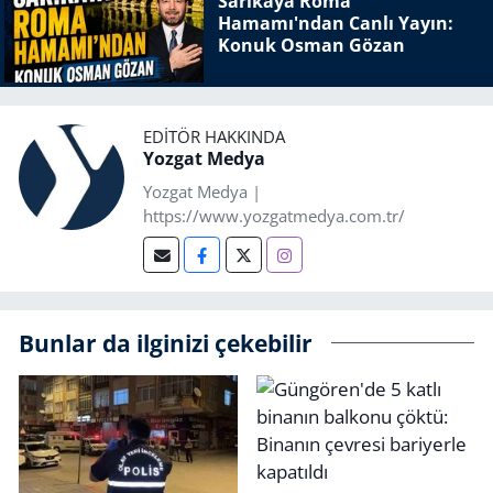
Sarıkaya Roma
Hamamı'ndan Canlı Yayın:
Konuk Osman Gözan
EDITÖR HAKKINDA
Yozgat Medya
Yozgat Medya |
https://www.yozgatmedya.com.tr/
Bunlar da ilginizi çekebilir