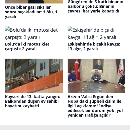
Güngören'de 5 katlı binanın
balkonu çöktü: Binanın
Önce biber gazı sıktılar
çevresi bariyerle kapatıldı
sonra bıçakladılar: 1 ölü, 1
yaralı
Bolu'da iki motosiklet
Eskişehir'de bıçaklı kavga:
çarpıştı: 2 yaralı
1'i ağır, 2 yaralı
Kayseri'de 13. katta yangın:
Artvin Valisi Ergün'den
Balkondan düşen ev sahibi
Hopa'daki şüpheli cisim ile
hayatını kaybetti
ilgili açıklama: 'Endişe
edilecek bir durum yok, yol
yeniden trafiğe açıldı'