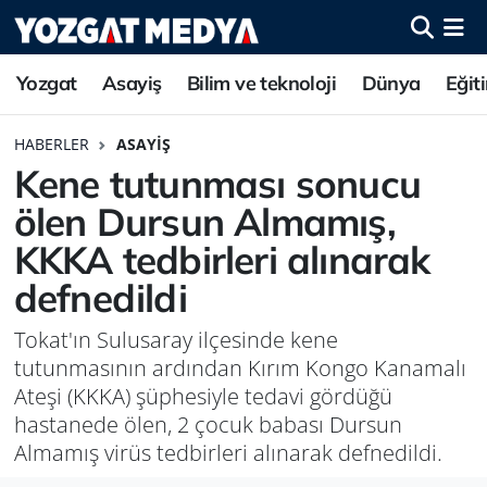
Yozgat
Asayiş
Bilim ve teknoloji
Dünya
Eğit
HABERLER
ASAYIŞ
Kene tutunması sonucu
ölen Dursun Almamış,
KKKA tedbirleri alınarak
defnedildi
Tokat'ın Sulusaray ilçesinde kene
tutunmasının ardından Kırım Kongo Kanamalı
Ateşi (KKKA) şüphesiyle tedavi gördüğü
hastanede ölen, 2 çocuk babası Dursun
Almamış virüs tedbirleri alınarak defnedildi.