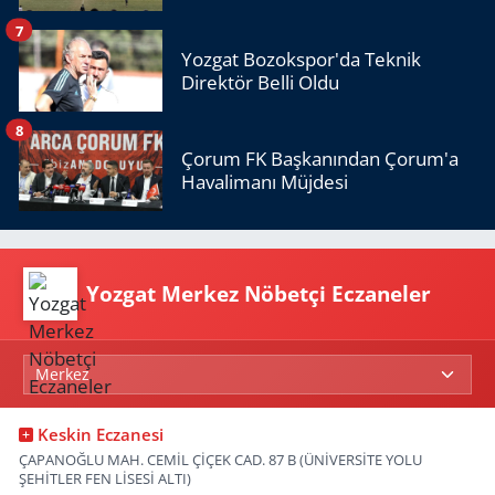
7
Yozgat Bozokspor'da Teknik
Direktör Belli Oldu
8
Çorum FK Başkanından Çorum'a
Havalimanı Müjdesi
Yozgat Merkez Nöbetçi Eczaneler
Keskin Eczanesi
ÇAPANOĞLU MAH. CEMİL ÇİÇEK CAD. 87 B (ÜNİVERSİTE YOLU
ŞEHİTLER FEN LİSESİ ALTI)