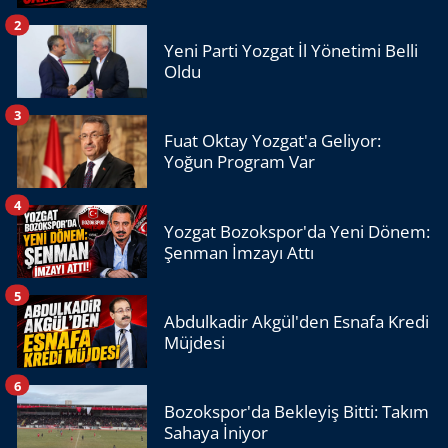
2
Yeni Parti Yozgat İl Yönetimi Belli
Oldu
3
Fuat Oktay Yozgat'a Geliyor:
Yoğun Program Var
4
Yozgat Bozokspor'da Yeni Dönem:
Şenman İmzayı Attı
5
Abdulkadir Akgül'den Esnafa Kredi
Müjdesi
6
Bozokspor'da Bekleyiş Bitti: Takım
Sahaya İniyor