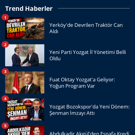
Trend Haberler
1
Yerköy'de Devrilen Traktör Can
Aldı
2
Yeni Parti Yozgat İl Yönetimi Belli
Oldu
3
Fuat Oktay Yozgat'a Geliyor:
Yoğun Program Var
4
Yozgat Bozokspor'da Yeni Dönem:
Şenman İmzayı Attı
5
Abdulkadir Akgül'den Esnafa Kredi