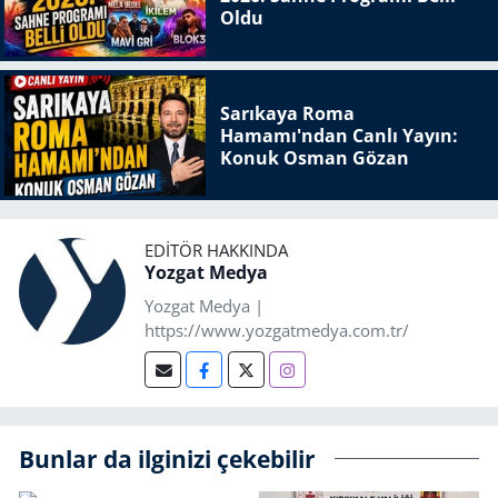
Oldu
Sarıkaya Roma
Hamamı'ndan Canlı Yayın:
Konuk Osman Gözan
EDITÖR HAKKINDA
Yozgat Medya
Yozgat Medya |
https://www.yozgatmedya.com.tr/
Bunlar da ilginizi çekebilir