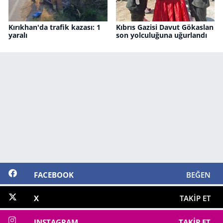
Kırıkhan'da trafik kazası: 1
Kıbrıs Gazisi Davut Gökaslan
yaralı
son yolculuğuna uğurlandı
FACEBOOK
BEĞEN
X
TAKIP ET
INSTAGRAM
TAKIP ET