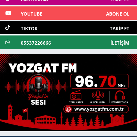
YOUTUBE
ABONE OL
TIKTOK
TAKIP ET
05537226666
İLETIŞIM