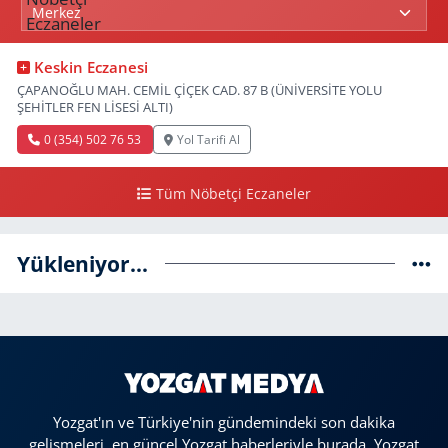
Keskin Eczanesi
ÇAPANOĞLU MAH. CEMİL ÇİÇEK CAD. 87 B (ÜNİVERSİTE YOLU
ŞEHİTLER FEN LİSESİ ALTI)
0 (354) 502 76 53
Yol Tarifi Al
Tüm Nöbetçi Eczaneler
Yükleniyor...
Yozgat'ın ve Türkiye'nin gündemindeki son dakika
gelişmeleri, en güncel Yozgat haberleriyle burada. Yozgat