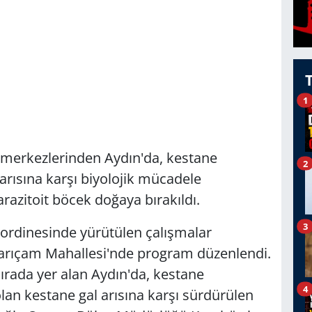
1
 merkezlerinden Aydın'da, kestane
2
arısına karşı biyolojik mücadele
razitoit böcek doğaya bırakıldı.
3
rdinesinde yürütülen çalışmalar
 Sarıçam Mahallesi'nde program düzenlendi.
ırada yer alan Aydın'da, kestane
4
an kestane gal arısına karşı sürdürülen