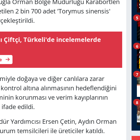
uğla Orman Bölge Müdürlüğü Karabörtlen
ilen 2 bin 700 adet 'Torymus sinensis'
5
ekleştirildi.
nı Çiftçi, Türkeli'de incelemelerde
6
le
7
emiyle doğaya ve diğer canlılara zarar
ontrol altına alınmasının hedeflendiğini
iminin korunması ve verim kayıplarının
8
ifade edildi.
r Yardımcısı Ersen Çetin, Aydın Orman
rum temsilcileri ile üreticiler katıldı.