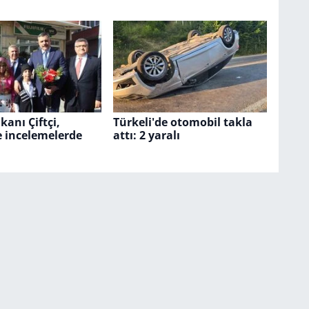
akanı Çiftçi,
Türkeli'de otomobil takla
e incelemelerde
attı: 2 yaralı