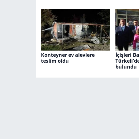
Konteyner ev alevlere
İçişleri B
teslim oldu
Türkeli'd
bulundu