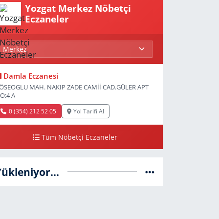
Yozgat Merkez Nöbetçi
Eczaneler
Damla Eczanesi
ÖSEOGLU MAH. NAKIP ZADE CAMİİ CAD.GÜLER APT
O:4 A
0 (354) 212 52 05
Yol Tarifi Al
Tüm Nöbetçi Eczaneler
Yükleniyor...