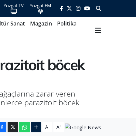
Yozgat TV
Yozgat FM
ltür Sanat
Magazin
Politika
razitoit böcek
ağaçlarına zarar veren
inlerce parazitoit böcek
-
+
A
A