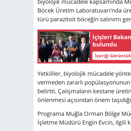
biyolojik mücadele kapsamında M
Böcek Üretim Laboratuvarı'nda üret
türü parazitoit böceğin salınımı gerç
İçişleri Baka
bulundu
İçeriği Görüntü
Yetkililer, biyolojik mücadele yönt
vermeden zararlı popülasyonunun k
belirtti. Çalışmaların kestane üret
önlenmesi açısından önem taşıdığı 
Programa Muğla Orman Bölge Müdü
İşletme Müdürü Engin Evcin, ilgili ku