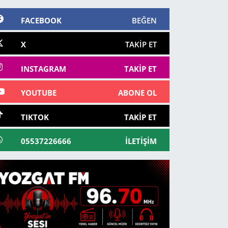
FACEBOOK
BEĞEN
X
TAKIP ET
INSTAGRAM
TAKIP ET
YOUTUBE
ABONE OL
TIKTOK
TAKIP ET
05537226666
İLETIŞIM