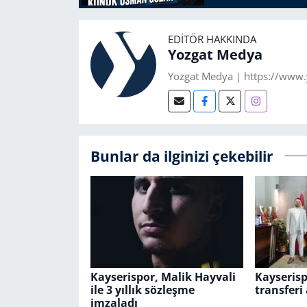
EDITÖR HAKKINDA
Yozgat Medya
Yozgat Medya | https://www
Bunlar da ilginizi çekebilir
Kayserispor, Malik Hayvali
Kayserisp
ile 3 yıllık sözleşme
transferi 
imzaladı