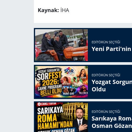
Kaynak:
İHA
EDITÖRÜN SEÇTIĞI
Yeni Parti'ni
EDITÖRÜN SEÇTIĞI
Yozgat Sorgun
Oldu
EDITÖRÜN SEÇTIĞI
Sarıkaya Rom
Osman Gözan