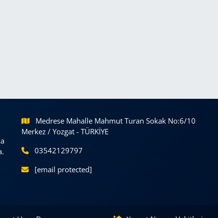
Medrese Mahalle Mahmut Turan Sokak No:6/10
Merkez / Yozgat - TÜRKİYE
ka
03542129797
a.
[email protected]