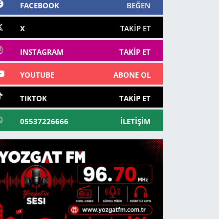
FACEBOOK
BEĞEN
X
TAKIP ET
INSTAGRAM
TAKIP ET
YOUTUBE
ABONE OL
TIKTOK
TAKIP ET
05537226666
İLETIŞIM