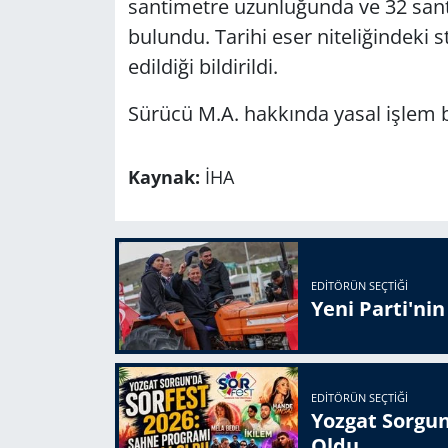
santimetre uzunluğunda ve 32 santi
bulundu. Tarihi eser niteliğindeki 
edildiği bildirildi.
Sürücü M.A. hakkında yasal işlem ba
Kaynak:
İHA
EDITÖRÜN SEÇTIĞI
Yeni Parti'ni
EDITÖRÜN SEÇTIĞI
Yozgat Sorgun
Oldu