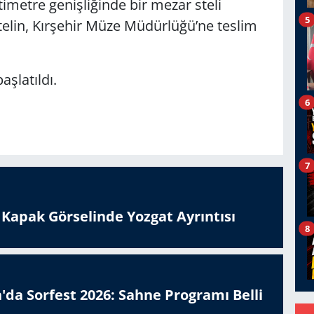
metre genişliğinde bir mezar steli
5
stelin, Kırşehir Müze Müdürlüğü’ne teslim
şlatıldı.
6
7
n Kapak Görselinde Yozgat Ayrıntısı
8
'da Sorfest 2026: Sahne Programı Belli