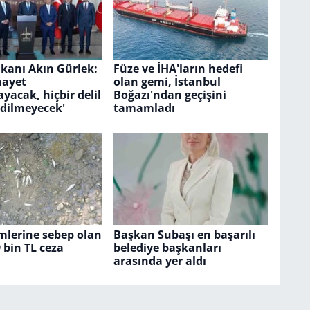
kanı Akın Gürlek:
Füze ve İHA'ların hedefi
nayet
olan gemi, İstanbul
acak, hiçbir delil
Boğazı'ndan geçişini
edilmeyecek'
tamamladı
mlerine sebep olan
Başkan Subaşı en başarılı
9 bin TL ceza
belediye başkanları
arasında yer aldı