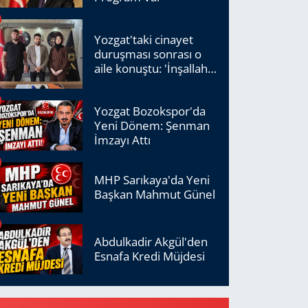
Yozgat'taki cinayet
duruşması sonrası o
aile konuştu: 'İnşallah
adalet tecelli edecek'
Yozgat Bozokspor'da
Yeni Dönem: Şenman
İmzayı Attı
MHP Sarıkaya'da Yeni
Başkan Mahmut Günel
Abdulkadir Akgül'den
Esnafa Kredi Müjdesi