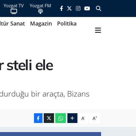
Yozgat TV
Yozgat FM
ltür Sanat
Magazin
Politika
steli ele
rdurduğu bir araçta, Bizans
-
+
A
A