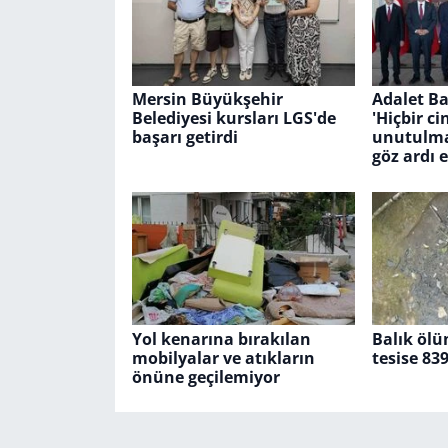
Mersin Büyükşehir
Adalet Ba
Belediyesi kursları LGS'de
'Hiçbir ci
başarı getirdi
unutulmay
göz ardı 
Yol kenarına bırakılan
Balık ölü
mobilyalar ve atıkların
tesise 83
önüne geçilemiyor