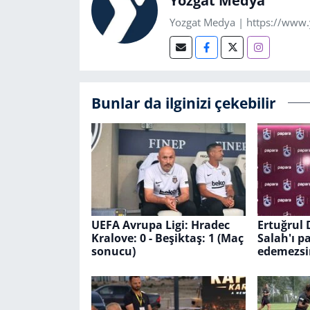
Yozgat Medya
Yozgat Medya | https://www
Bunlar da ilginizi çekebilir
UEFA Avrupa Ligi: Hradec
Ertuğrul
Kralove: 0 - Beşiktaş: 1 (Maç
Salah'ı p
sonucu)
edemezsi