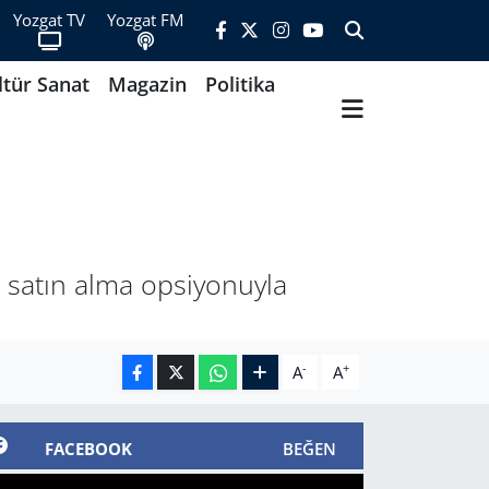
Yozgat TV
Yozgat FM
ltür Sanat
Magazin
Politika
 satın alma opsiyonuyla
-
+
A
A
FACEBOOK
BEĞEN