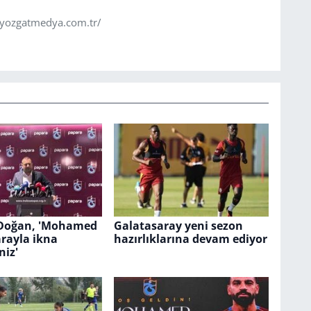
.yozgatmedya.com.tr/
 Doğan, 'Mohamed
Galatasaray yeni sezon
arayla ikna
hazırlıklarına devam ediyor
niz'