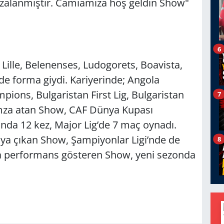
alanmıştır. Camiamıza hoş geldin Show"
6
Lille, Belenenses, Ludogorets, Boavista,
de forma giydi. Kariyerinde; Angola
ions, Bulgaristan First Lig, Bulgaristan
7
imza atan Show, CAF Dünya Kupası
ında 12 kez, Major Lig’de 7 maç oynadı.
ya çıkan Show, Şampiyonlar Ligi’nde de
8
a performans gösteren Show, yeni sezonda