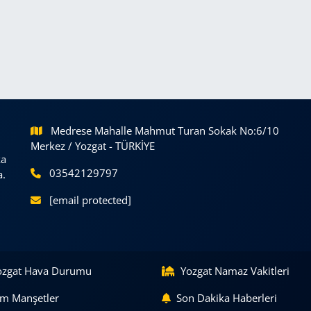
Medrese Mahalle Mahmut Turan Sokak No:6/10
Merkez / Yozgat - TÜRKİYE
ka
03542129797
a.
[email protected]
ozgat Hava Durumu
Yozgat Namaz Vakitleri
m Manşetler
Son Dakika Haberleri