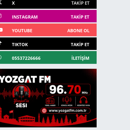
X
TAKIP ET
INSTAGRAM
TAKIP ET
YOUTUBE
ABONE OL
TIKTOK
TAKIP ET
05537226666
İLETIŞIM