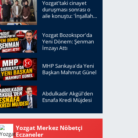
Yozgat'taki cinayet
duruşması sonrası o
aile konuştu: 'İnşallah
adalet tecelli edecek'
Yozgat Bozokspor'da
Yeni Dönem: Şenman
İmzayı Attı
MHP Sarıkaya'da Yeni
Başkan Mahmut Günel
Abdulkadir Akgül'den
Esnafa Kredi Müjdesi
Yozgat Merkez Nöbetçi
Eczaneler