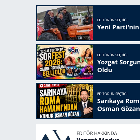
EDITÖRÜN SEÇTIĞI
Yeni Parti'ni
EDITÖRÜN SEÇTIĞI
Yozgat Sorgun
Oldu
EDITÖRÜN SEÇTIĞI
Sarıkaya Rom
Osman Gözan
EDITÖR HAKKINDA