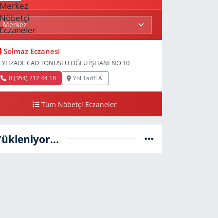
Solmaz Eczanesi
EYHZADE CAD TONUSLU OĞLU İŞHANI NO 10
0 (354) 212 44 18
Yol Tarifi Al
Tüm Nöbetçi Eczaneler
Yükleniyor...