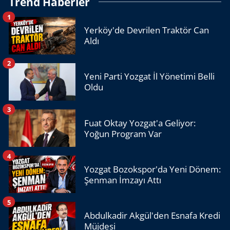
Trend Haberler
1
Yerköy'de Devrilen Traktör Can
Aldı
2
Yeni Parti Yozgat İl Yönetimi Belli
Oldu
3
Fuat Oktay Yozgat'a Geliyor:
Yoğun Program Var
4
Yozgat Bozokspor'da Yeni Dönem:
Şenman İmzayı Attı
5
Abdulkadir Akgül'den Esnafa Kredi
Müjdesi