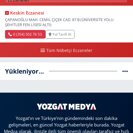
Keskin Eczanesi
ÇAPANOĞLU MAH. CEMİL ÇİÇEK CAD. 87 B (ÜNİVERSİTE YOLU
ŞEHİTLER FEN LİSESİ ALTI)
0 (354) 502 76 53
Yol Tarifi Al
Tüm Nöbetçi Eczaneler
Yükleniyor...
Yozgat'ın ve Türkiye'nin gündemindeki son dakika
gelişmeleri, en güncel Yozgat haberleriyle burada. Yozgat
Medya olarak, ilinizle ilgili tüm önemli olayları tarafsız ve hızlı