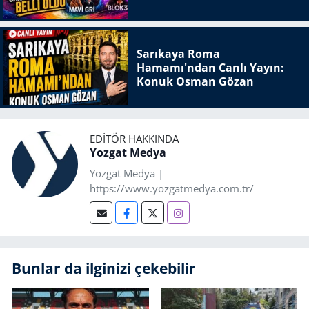
Sarıkaya Roma
Hamamı'ndan Canlı Yayın:
Konuk Osman Gözan
EDITÖR HAKKINDA
Yozgat Medya
Yozgat Medya |
https://www.yozgatmedya.com.tr/
Bunlar da ilginizi çekebilir