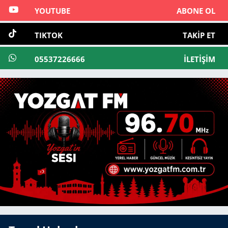
YOUTUBE
ABONE OL
TIKTOK
TAKIP ET
05537226666
İLETIŞIM