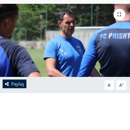
Paylaş
-
+
A
A