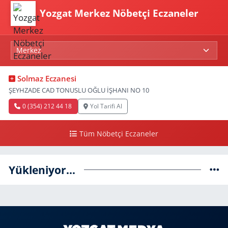
Yozgat Merkez Nöbetçi Eczaneler
Solmaz Eczanesi
ŞEYHZADE CAD TONUSLU OĞLU İŞHANI NO 10
0 (354) 212 44 18
Yol Tarifi Al
Tüm Nöbetçi Eczaneler
Yükleniyor...