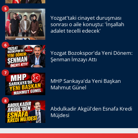
5
Yozgat'taki cinayet duruşması
sonrası o aile konuştu: 'İnşallah
adalet tecelli edecek'
6
Yozgat Bozokspor'da Yeni Dönem:
Şenman İmzayı Attı
7
MHP Sarıkaya'da Yeni Başkan
Mahmut Günel
8
Abdulkadir Akgül'den Esnafa Kredi
Müjdesi