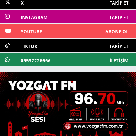
X
TAKIP ET
INSTAGRAM
TAKIP ET
YOUTUBE
ABONE OL
TIKTOK
TAKIP ET
05537226666
İLETIŞIM