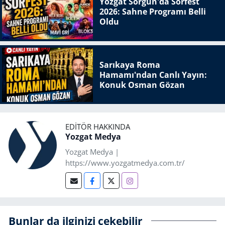
Yozgat Sorgun'da Sorfest
2026: Sahne Programı Belli
Oldu
Sarıkaya Roma
Hamamı'ndan Canlı Yayın:
Konuk Osman Gözan
EDITÖR HAKKINDA
Yozgat Medya
Yozgat Medya |
https://www.yozgatmedya.com.tr/
Bunlar da ilginizi çekebilir