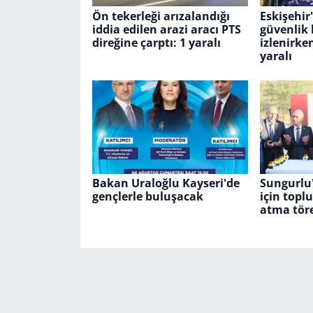
Ön tekerleği arızalandığı
Eskişehir
iddia edilen arazi aracı PTS
güvenlik
direğine çarptı: 1 yaralı
izlenirke
yaralı
Bakan Uraloğlu Kayseri'de
Sungurlu'
gençlerle buluşacak
için toplu
atma tör