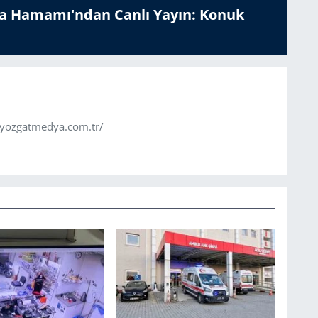
a Hamamı'ndan Canlı Yayın: Konuk
.yozgatmedya.com.tr/