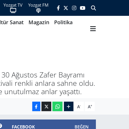
Yozgat TV
Yozgat FM
ltür Sanat
Magazin
Politika
k 30 Ağustos Zafer Bayramı
ivali renkli anlara sahne oldu.
e unutulmaz anlar yaşattı.
-
+
A
A
FACEBOOK
BEĞEN