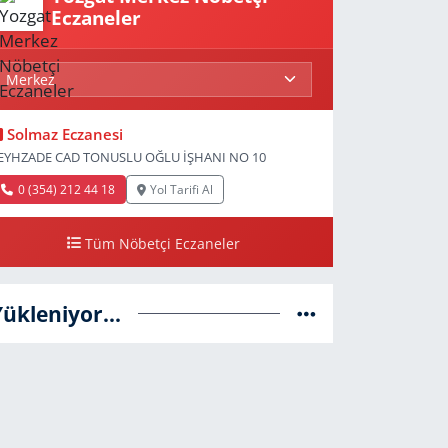
Eczaneler
Solmaz Eczanesi
EYHZADE CAD TONUSLU OĞLU İŞHANI NO 10
0 (354) 212 44 18
Yol Tarifi Al
Tüm Nöbetçi Eczaneler
Yükleniyor...