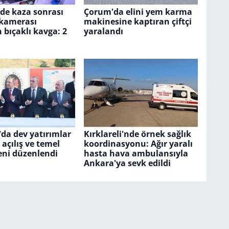
'de kaza sonrası
Çorum'da elini yem karma
 kamerası
makinesine kaptıran çiftçi
n bıçaklı kavga: 2
yaralandı
da dev yatırımlar
Kırklareli'nde örnek sağlık
 açılış ve temel
koordinasyonu: Ağır yaralı
eni düzenlendi
hasta hava ambulansıyla
Ankara'ya sevk edildi