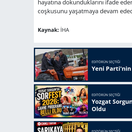
hayatına dokunduklarını ifade eden 
coşkusunu yaşatmaya devam edecekl
Kaynak:
İHA
EDITÖRÜN SEÇTIĞI
Yeni Parti'ni
EDITÖRÜN SEÇTIĞI
Yozgat Sorgun
Oldu
EDITÖRÜN SEÇTIĞI