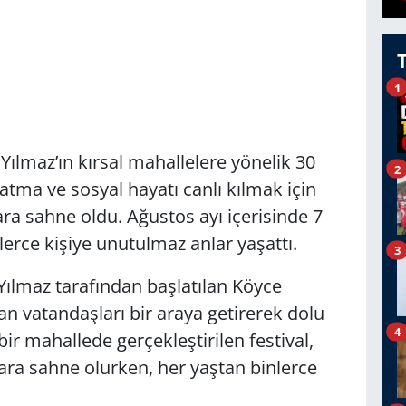
1
ılmaz’ın kırsal mahallelere yönelik 30
2
ma ve sosyal hayatı canlı kılmak için
lara sahne oldu. Ağustos ayı içerisinde 7
erce kişiye unutulmaz anlar yaşattı.
3
ılmaz tarafından başlatılan Köyce
yan vatandaşları bir araya getirerek dolu
4
 bir mahallede gerçekleştirilen festival,
ra sahne olurken, her yaştan binlerce