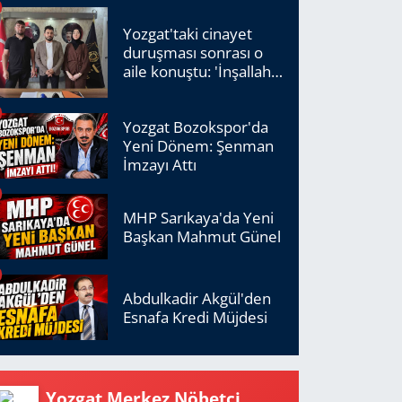
Yozgat'taki cinayet
duruşması sonrası o
aile konuştu: 'İnşallah
adalet tecelli edecek'
Yozgat Bozokspor'da
Yeni Dönem: Şenman
İmzayı Attı
MHP Sarıkaya'da Yeni
Başkan Mahmut Günel
Abdulkadir Akgül'den
Esnafa Kredi Müjdesi
Yozgat Merkez Nöbetçi