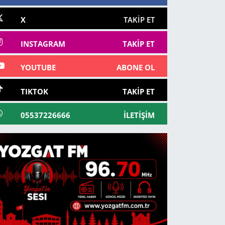
X
TAKIP ET
INSTAGRAM
TAKIP ET
YOUTUBE
ABONE OL
TIKTOK
TAKIP ET
05537226666
İLETIŞIM