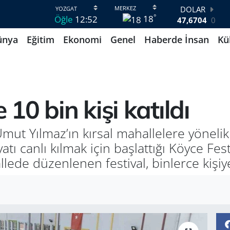
DOLAR
°
18
Öğle
12:52
47,6704
0
EURO
ünya
Eğitim
Ekonomi
Genel
Haberde İnsan
Kü
55,0406
-0.08
STERLİN
64,2143
0
GRAM ALTIN
6510.40
0.45
BİST100
 10 bin kişi katıldı
13.799
70
BITCOIN
64.225,61
-0.63
mut Yılmaz’ın kırsal mahallelere yöneli
ı canlı kılmak için başlattığı Köyce Fest
lede düzenlenen festival, binlerce kişiy