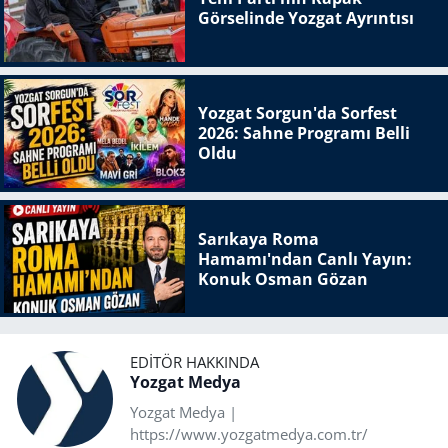
Görselinde Yozgat Ayrıntısı
Yozgat Sorgun'da Sorfest
2026: Sahne Programı Belli
Oldu
Sarıkaya Roma
Hamamı'ndan Canlı Yayın:
Konuk Osman Gözan
EDITÖR HAKKINDA
Yozgat Medya
Yozgat Medya |
https://www.yozgatmedya.com.tr/