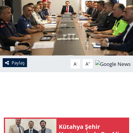
Paylaş
-
+
A
A
Kütahya Şehir