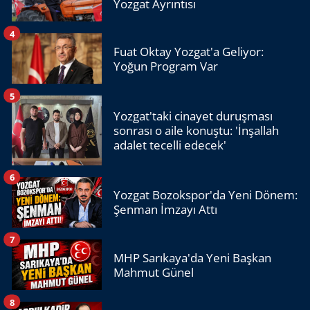
Yozgat Ayrıntısı
4
Fuat Oktay Yozgat'a Geliyor:
Yoğun Program Var
5
Yozgat'taki cinayet duruşması
sonrası o aile konuştu: 'İnşallah
adalet tecelli edecek'
6
Yozgat Bozokspor'da Yeni Dönem:
Şenman İmzayı Attı
7
MHP Sarıkaya'da Yeni Başkan
Mahmut Günel
8