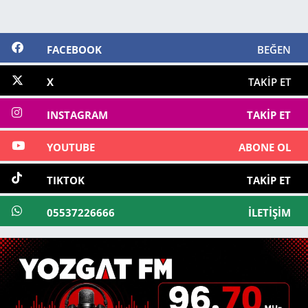
FACEBOOK
BEĞEN
X
TAKIP ET
INSTAGRAM
TAKIP ET
YOUTUBE
ABONE OL
TIKTOK
TAKIP ET
05537226666
İLETIŞIM