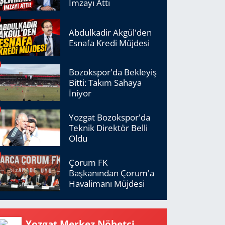
İmzayı Attı
Abdulkadir Akgül'den
Esnafa Kredi Müjdesi
Bozokspor'da Bekleyiş
Bitti: Takım Sahaya
İniyor
Yozgat Bozokspor'da
Teknik Direktör Belli
Oldu
Çorum FK
Başkanından Çorum'a
Havalimanı Müjdesi
Yozgat Merkez Nöbetçi