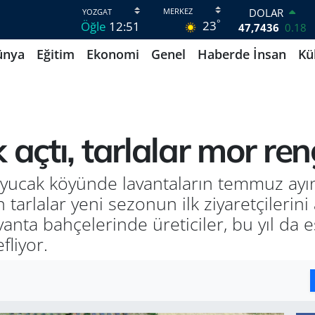
DOLAR
°
23
Öğle
12:51
47,7436
0.18
EURO
ünya
Eğitim
Ekonomi
Genel
Haberde İnsan
Kü
55,2510
0.32
STERLİN
64,4811
0.38
GRAM ALTIN
6660.55
0
BİST100
 açtı, tarlalar mor r
13.779
-14
BITCOIN
64.815,30
-0.1
Kuyucak köyünde lavantaların temmuz ayın
arlalar yeni sezonun ilk ziyaretçilerini
vanta bahçelerinde üreticiler, bu yıl da es
liyor.