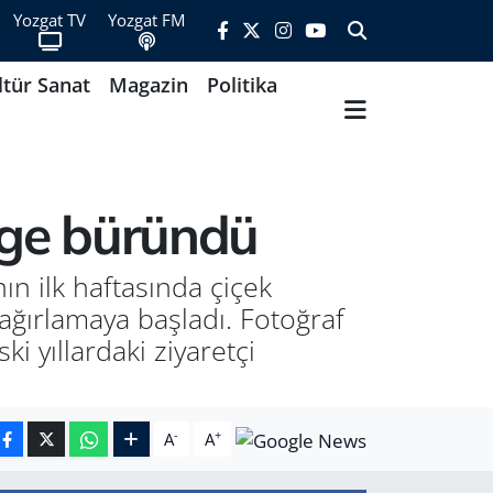
Yozgat TV
Yozgat FM
ltür Sanat
Magazin
Politika
enge büründü
ın ilk haftasında çiçek
 ağırlamaya başladı. Fotoğraf
ki yıllardaki ziyaretçi
-
+
A
A