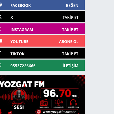
FACEBOOK
BEĞEN
X
TAKIP ET
INSTAGRAM
TAKIP ET
YOUTUBE
ABONE OL
TIKTOK
TAKIP ET
05537226666
İLETIŞIM