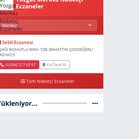
Eczaneler
Sebil Eczanesi
ŞAĞI NOHUTLU MAH. YZB. BAHATTİN ÇOKDEĞERLİ
AD.NO:5
0 (354) 217 62 67
Yol Tarifi Al
Tüm Nöbetçi Eczaneler
Yükleniyor...