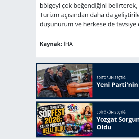
bölgeyi çok beğendiğini belirterek, 
Turizm açısından daha da geliştiril
düşünürüm ve herkese de tavsiye e
Kaynak:
İHA
EDITÖRÜN SEÇTIĞI
Yeni Parti'ni
EDITÖRÜN SEÇTIĞI
Yozgat Sorgun
Oldu