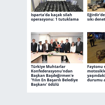
Isparta'da kaçak silah
Eğirdir'd
operasyonu: 1 tutuklama
sıkı dene
Türkiye Muhtarlar
Faytonu 
Konfederasyonu'ndan
motosikle
Başkan Başdeğirmen'e
yaşındak
'Yılın En Başarılı Belediye
durumu a
Başkanı' ödülü