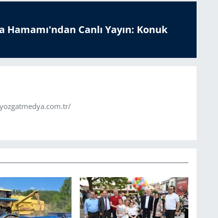
a Hamamı'ndan Canlı Yayın: Konuk
.yozgatmedya.com.tr/