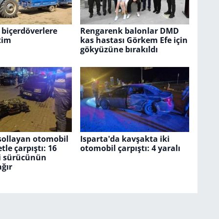
e biçerdöverlere
Rengarenk balonlar DMD
tim
kas hastası Görkem Efe için
gökyüzüne bırakıldı
sollayan otomobil
Isparta'da kavşakta iki
tle çarpıştı: 16
otomobil çarpıştı: 4 yaralı
i sürücünün
ğır