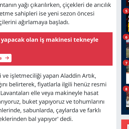
anın yağı çıkarılırken, çiçekleri de arıcılık
5
şletme sahipleri ise yeni sezon öncesi
çilerini ağırlamaya başladı.
6
yapacak olan iş makinesi tekneyle
le
7
 ve işletmeciliği yapan Aladdin Artık,
 belirterek, fiyatlarla ilgili henüz resmi
8
 Lavantaları elle veya makineyle hasat
ıkarıyoruz, buket yapıyoruz ve tohumlarını
lerinde, sabunlarda, çaylarda ve farklı
çeklerinden bal yapıyor' dedi.