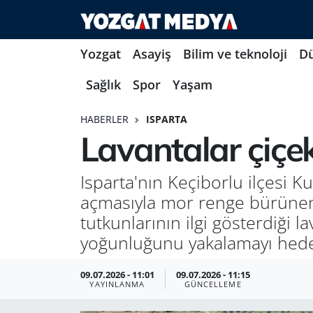
Yozgat
Asayiş
Bilim ve teknoloji
D
Sağlık
Spor
Yaşam
HABERLER
ISPARTA
Lavantalar çiçek
Isparta'nın Keçiborlu ilçesi 
açmasıyla mor renge bürünen t
tutkunlarının ilgi gösterdiği la
yoğunluğunu yakalamayı hedef
09.07.2026 - 11:01
09.07.2026 - 11:15
YAYINLANMA
GÜNCELLEME