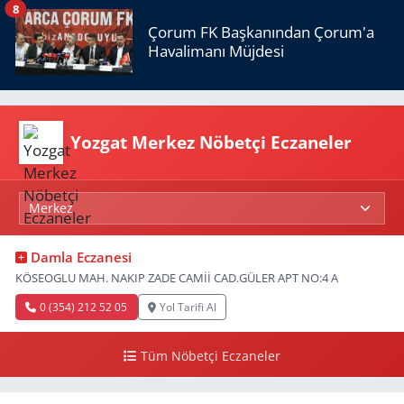
8
Çorum FK Başkanından Çorum'a
Havalimanı Müjdesi
Yozgat Merkez Nöbetçi Eczaneler
Damla Eczanesi
KÖSEOGLU MAH. NAKIP ZADE CAMİİ CAD.GÜLER APT NO:4 A
0 (354) 212 52 05
Yol Tarifi Al
Tüm Nöbetçi Eczaneler