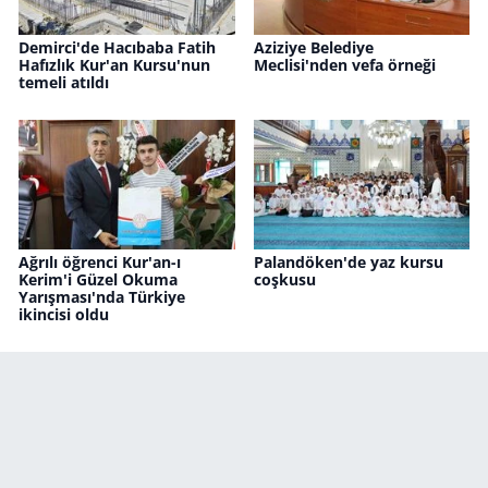
Demirci'de Hacıbaba Fatih
Aziziye Belediye
Hafızlık Kur'an Kursu'nun
Meclisi'nden vefa örneği
temeli atıldı
Ağrılı öğrenci Kur'an-ı
Palandöken'de yaz kursu
Kerim'i Güzel Okuma
coşkusu
Yarışması'nda Türkiye
ikincisi oldu