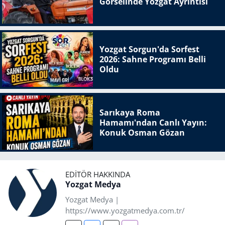
Görselinde Yozgat Ayrıntısı
Yozgat Sorgun'da Sorfest
2026: Sahne Programı Belli
Oldu
Sarıkaya Roma
Hamamı'ndan Canlı Yayın:
Konuk Osman Gözan
EDITÖR HAKKINDA
Yozgat Medya
Yozgat Medya |
https://www.yozgatmedya.com.tr/