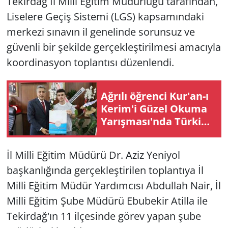
Tekirdağ İl Milli Eğitim Müdürlüğü tarafından,
Liselere Geçiş Sistemi (LGS) kapsamındaki
merkezi sınavın il genelinde sorunsuz ve
güvenli bir şekilde gerçekleştirilmesi amacıyla
koordinasyon toplantısı düzenlendi.
Ağrılı öğrenci Kur'an-ı
Kerim'i Güzel Okuma
Yarışması'nda Türkiye
ikincisi oldu
İl Milli Eğitim Müdürü Dr. Aziz Yeniyol
başkanlığında gerçekleştirilen toplantıya İl
Milli Eğitim Müdür Yardımcısı Abdullah Nair, İl
Milli Eğitim Şube Müdürü Ebubekir Atilla ile
Tekirdağ'ın 11 ilçesinde görev yapan şube