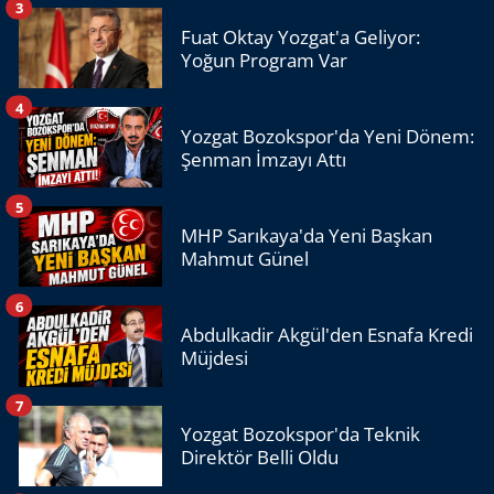
3
Fuat Oktay Yozgat'a Geliyor:
Yoğun Program Var
4
Yozgat Bozokspor'da Yeni Dönem:
Şenman İmzayı Attı
5
MHP Sarıkaya'da Yeni Başkan
Mahmut Günel
6
Abdulkadir Akgül'den Esnafa Kredi
Müjdesi
7
Yozgat Bozokspor'da Teknik
Direktör Belli Oldu