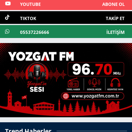
YOUTUBE
ABONE OL
TIKTOK
TAKIP ET
05537226666
İLETIŞIM
Trend Haberler