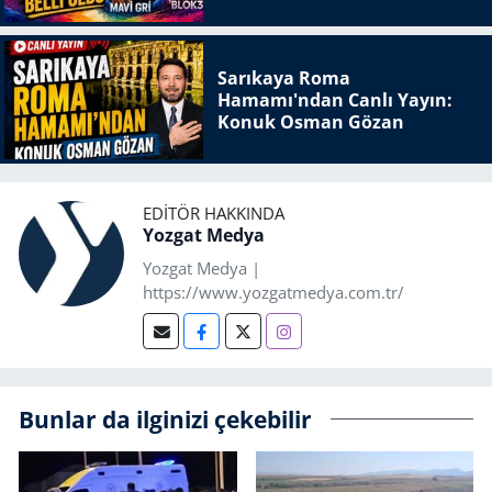
Sarıkaya Roma
Hamamı'ndan Canlı Yayın:
Konuk Osman Gözan
EDITÖR HAKKINDA
Yozgat Medya
Yozgat Medya |
https://www.yozgatmedya.com.tr/
Bunlar da ilginizi çekebilir