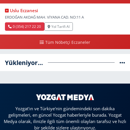
Uslu Eczanesi
ERDOĞAN AKDAĞ MAH. VİYANA CAD. NO:11 A
0 (354) 217 22 20
Yol Tarifi Al
Tüm Nöbetçi Eczaneler
Yükleniyor...
Yozgat'ın ve Türkiye'nin gündemindeki son dakika
gelişmeleri, en güncel Yozgat haberleriyle burada. Yozgat
Medya olarak, ilinizle ilgili tüm önemli olayları tarafsız ve hızlı
bir şekilde sizlere ulaştırıyoruz.