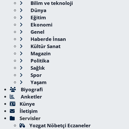
Bilim ve teknoloji
Dünya
Eğitim
Ekonomi
Genel
Haberde İnsan
Kültür Sanat
Magazin
Politika
Sağlık
Spor
Yaşam
Biyografi
Anketler
Künye
İletişim
Servisler
Yozgat Nöbetçi Eczaneler