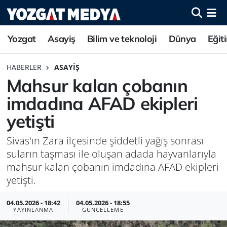
Yozgat
Asayiş
Bilim ve teknoloji
Dünya
Eğit
HABERLER
ASAYIŞ
Mahsur kalan çobanın
imdadına AFAD ekipleri
yetişti
Sivas'ın Zara ilçesinde şiddetli yağış sonrası
suların taşması ile oluşan adada hayvanlarıyla
mahsur kalan çobanın imdadına AFAD ekipleri
yetişti.
04.05.2026 - 18:42
04.05.2026 - 18:55
YAYINLANMA
GÜNCELLEME