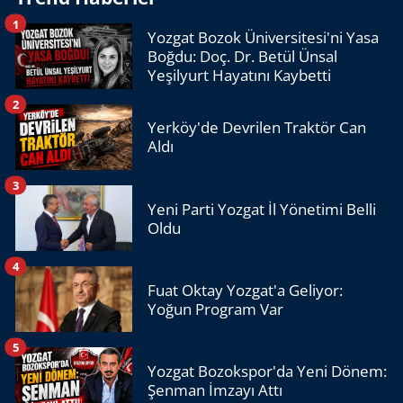
1
Yozgat Bozok Üniversitesi'ni Yasa
Boğdu: Doç. Dr. Betül Ünsal
Yeşilyurt Hayatını Kaybetti
2
Yerköy'de Devrilen Traktör Can
Aldı
3
Yeni Parti Yozgat İl Yönetimi Belli
Oldu
4
Fuat Oktay Yozgat'a Geliyor:
Yoğun Program Var
5
Yozgat Bozokspor'da Yeni Dönem:
Şenman İmzayı Attı