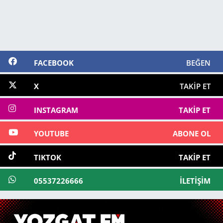
FACEBOOK
BEĞEN
X
TAKIP ET
INSTAGRAM
TAKIP ET
YOUTUBE
ABONE OL
TIKTOK
TAKIP ET
05537226666
İLETIŞIM