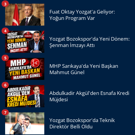
3
Fuat Oktay Yozgat'a Geliyor:
Yoğun Program Var
4
Yozgat Bozokspor'da Yeni Dönem:
Şenman İmzayı Attı
5
MHP Sarıkaya'da Yeni Başkan
Mahmut Günel
6
Abdulkadir Akgül'den Esnafa Kredi
Müjdesi
7
Yozgat Bozokspor'da Teknik
Direktör Belli Oldu