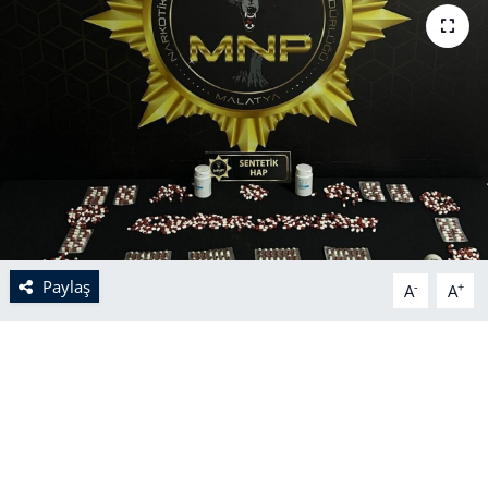
Paylaş
-
+
A
A