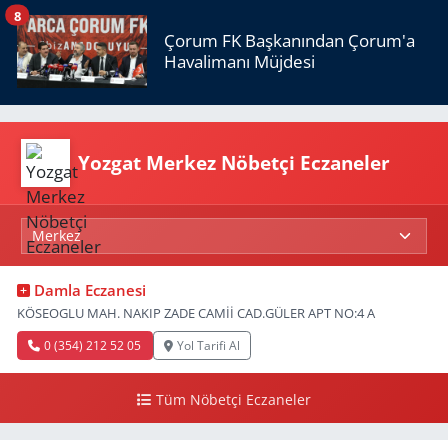
8
Çorum FK Başkanından Çorum'a
Havalimanı Müjdesi
Yozgat Merkez Nöbetçi Eczaneler
Damla Eczanesi
KÖSEOGLU MAH. NAKIP ZADE CAMİİ CAD.GÜLER APT NO:4 A
0 (354) 212 52 05
Yol Tarifi Al
Tüm Nöbetçi Eczaneler