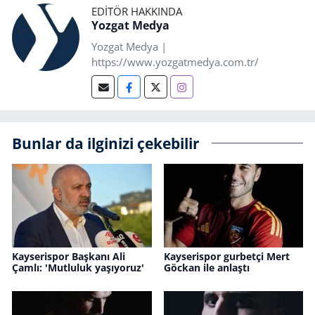
EDITÖR HAKKINDA
Yozgat Medya
Yozgat Medya |
https://www.yozgatmedya.com.tr/
Bunlar da ilginizi çekebilir
Kayserispor Başkanı Ali
Kayserispor gurbetçi Mert
Çamlı: 'Mutluluk yaşıyoruz'
Göckan ile anlaştı