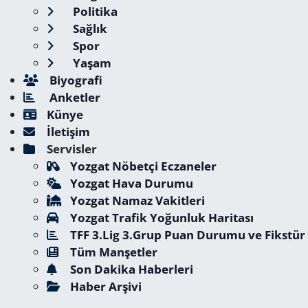
Politika
Sağlık
Spor
Yaşam
Biyografi
Anketler
Künye
İletişim
Servisler
Yozgat Nöbetçi Eczaneler
Yozgat Hava Durumu
Yozgat Namaz Vakitleri
Yozgat Trafik Yoğunluk Haritası
TFF 3.Lig 3.Grup Puan Durumu ve Fikstür
Tüm Manşetler
Son Dakika Haberleri
Haber Arşivi